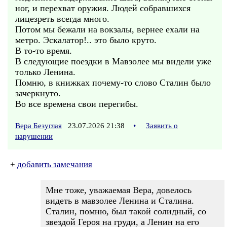
ног, и перехват оружия. Людей собравшихся
лицезреть всегда много.
Потом мы бежали на вокзалы, вернее ехали на
метро. Эскалатор!.. это было круто.
В то-то время.
В следующие поездки в Мавзолее мы видели уже
только Ленина.
Помню, в книжках почему-то слово Сталин было
зачеркнуто.
Во все времена свои перегибы.
Вера Безуглая
23.07.2026 21:38
•
Заявить о
нарушении
+
добавить замечания
Мне тоже, уважаемая Вера, довелось
видеть в мавзолее Ленина и Сталина.
Сталин, помню, был такой солидный, со
звездой Героя на груди, а Ленин на его