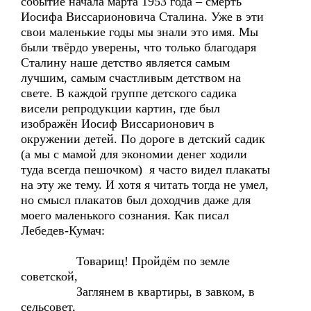
событие начала марта 1953 года – смерть
Иосифа Виссарионовича Сталина. Уже в эти
свои маленькие годы мы знали это имя. Мы
были твёрдо уверены, что только благодаря
Сталину наше детство является самым
лучшим, самым счастливым детством на
свете. В каждой группе детского садика
висели репродукции картин, где был
изображён Иосиф Виссарионович в
окружении детей. По дороге в детский садик
(а мы с мамой для экономии денег ходили
туда всегда пешочком) я часто видел плакаты
на эту же тему. И хотя я читать тогда не умел,
но смысл плакатов был доходчив даже для
моего маленького сознания. Как писал
Лебедев-Кумач:
Товарищ! Пройдём по земле
советской,
Заглянем в квартиры, в завком, в
сельсовет,