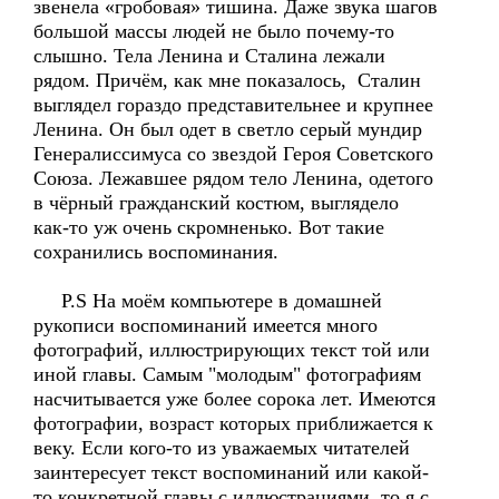
звенела «гробовая» тишина. Даже звука шагов
большой массы людей не было почему-то
слышно. Тела Ленина и Сталина лежали
рядом. Причём, как мне показалось, Сталин
выглядел гораздо представительнее и крупнее
Ленина. Он был одет в светло серый мундир
Генералиссимуса со звездой Героя Советского
Союза. Лежавшее рядом тело Ленина, одетого
в чёрный гражданский костюм, выглядело
как-то уж очень скромненько. Вот такие
сохранились воспоминания.
P.S На моём компьютере в домашней
рукописи воспоминаний имеется много
фотографий, иллюстрирующих текст той или
иной главы. Самым "молодым" фотографиям
насчитывается уже более сорока лет. Имеются
фотографии, возраст которых приближается к
веку. Если кого-то из уважаемых читателей
заинтересует текст воспоминаний или какой-
то конкретной главы с иллюстрациями, то я с