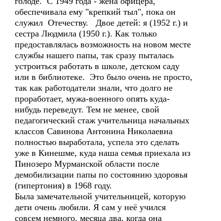
голоде. С 1949 года - жена офицера,
обеспечивала ему "крепкий тыл", пока он
служил Отечеству. Двое детей: я (1952 г.) и
сестра Людмила (1950 г.). Как только
предоставлялась возможность на новом месте
службы нашего папы, так сразу пыталась
устроиться работать в школе, детском саду
или в библиотеке. Это было очень не просто,
так как работодатели знали, что долго не
проработает, мужа-военного опять куда-
нибудь переведут. Тем не менее, свой
педагогический стаж учительница начальных
классов Савинова Антонина Николаевна
полностью выработала, успела это сделать
уже в Кинешме, куда наша семья приехала из
Пинозеро Мурманской области после
демобилизации папы по состоянию здоровья
(гипертония) в 1968 году.
Была замечательной учительницей, которую
дети очень любили. Я сам у неё учился
совсем немного, месяца два, когда она