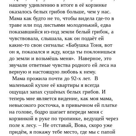
нашему удивлению в итоге в её корзинке
оказалось белых грибов больше, чем у нас.
Мама как будто не то, чтобы видела где-то в
траве или под листьями молоденький, едва
показавшийся из-под земли белый грибок, а
чувствовала, слышала, как он подаёт ей
какие-то свои сигналы: «Бабушка Тоня, вот
он я, показался и жду, когда ты поклонишься
до земли и возьмёшь меня». Наверное, это
звучали ответные чувства родного ей леса на
верную и настоящую любовь к нему.
Мама прожила почти до 92-х лет. В
маленькой кухне её квартиры я всегда
ощущал запах сушёных белых грибов. И
теперь мне является видение, как моя мама,
невысокого росточка, в привычном ей платке
на голове, бодро шагает впереди меня с
корзинкой в руке по тропинке, ведущей через
поле к лесу. – Не отставай, Вова, скоро уже
придём, я покажу тебе место, где мы с папой