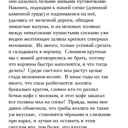
они казались белыми живыми пуговичками.
Наконец, подходим к нашей сопке (длинной
каменной гряде) и поднимаемся на неё,
удаляясь от железной дороги, обходим
замшелые валуны, и на моховых полянах
между невысокими пушистыми соснами уже
видим желтеющие шляпы крепких северных
моховиков. Их много, только успевай срезать
и складывать в корзину. Слишком крупные
мы с мамой договорились не брать, потому
что корзины быстро наполнятся, и что тогда
делать? Среди светлого мха растут целые
стада моховиков-козлят. В иные годы их так
много, что глаза разбегаются: козлята
буквально кругом, словно кто-то разлил
бочки кофе с молоком, и этот кофе закапал
все поляны мха на сопке! Правда, мама мне
давно объяснила, что грибы козлята не такие
уж вкусные, становятся чёрными и слизкими
при варке, и лучше их оставить в этом
светлом мху, тем более, что кругом