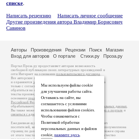
списке
.
Написать рецензию
Написать личное сообщение
Другие произведения автора Владимир Борисович
Савинов
Авторы
Произведения
Рецензии
Поиск
Магазин
Вход для авторов
О портале
Стихи.ру
Проза.ру
Портал Проза.ру предоставляет авторам возможность
свободной публикации своих литературных произведений в
сети Интернет на основании
пользовательского договора
.
Все авторские права на произведения принадлежат авторам
и охраняются
законом
. Перепечатка произведений возможна
Мы используем файлы cookie
только с согласия его автора, к которому вы можете
обратиться на его авторской странице. Ответственность за
для улучшения работы сайта.
тексты произведений авторы несут самостоятельно на
Оставаясь на сайте, вы
основании
правил публикации
и
законодательства
Российской Федерации
. Данные пользователей
соглашаетесь с условиями
обрабатываются на основании
Политики обработки персональных данных
.
использования файлов cookies.
Вы также можете посмотреть более подробную
информацию о портале
и
связаться с администрацией
.
Чтобы ознакомиться с
Политикой обработки
Ежедневная аудитория портала Проза.ру – порядка 100 тысяч
посетителей, которые в общей сумме просматривают более полумиллиона
персональных данных и файлов
страниц по данным счетчика посещаемости, который расположен справа
cookie,
нажмите здесь
.
от этого текста. В каждой графе указано по две цифры: количество