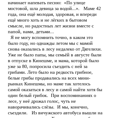
начинает напевать песню: «По улице
мостовой, шла девица за водой...». Маме 42
года, она ещё молодая, здоровая, и впереди
ещё много хоть и не лёгких в бытовом
смысле, но радостных лет жизни вместе с
папой, нами, детьми...
Я не могу вспомнить точно, в каком это
было году, но однажды летом мы с мамой
снова оказались в лесу недалеко от Дягелихи.
Уже не было папы, мы семьёй в августе были
в отпуске в Кинешме, и мама, которой было
уже за 80, попросила съездить с ней за
грибами. Лето было на редкость грибное,
белые грибы продавались на всех мини-
рынках Кинешмы, но маме так хотелось
самой оказаться в лесу и самой найти хотя бы
один белый грибок. При воспоминаниях о
лесе, у неё дрожал голос, чуть не
наворачивались слёзы. И мы, конечно,
съездили. Из вичужского автобуса вышли на