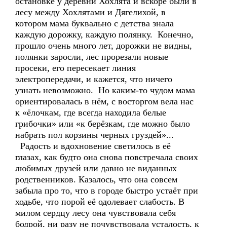
остановке у деревни Хохлята и вскоре были в
лесу между Хохлятами и Дягелихой, в
котором мама буквально с детства знала
каждую дорожку, каждую полянку. Конечно,
прошло очень много лет, дорожки не видны,
полянки заросли, лес прорезали новые
просеки, его пересекает линия
электропередачи, и кажется, что ничего
узнать невозможно. Но каким-то чудом мама
ориентировалась в нём, с восторгом вела нас
к «ёлочкам, где всегда находила белые
грибочки» или «к берёзкам, где можно было
набрать пол корзины черных груздей»...
Радость и вдохновение светилось в её
глазах, как будто она снова повстречала своих
любимых друзей или давно не виданных
родственников. Казалось, что она совсем
забыла про то, что в городе быстро устаёт при
ходьбе, что порой её одолевает слабость. В
милом сердцу лесу она чувствовала себя
бодрой, ни разу не почувствовала усталость, к