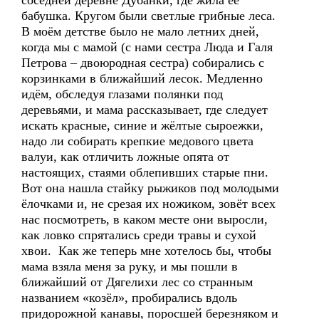
соседней деревне Дубанки, где жила её
бабушка. Кругом были светлые грибные леса.
В моём детстве было не мало летних дней,
когда мы с мамой (с нами сестра Люда и Галя
Петрова – двоюродная сестра) собирались с
корзинками в ближайший лесок. Медленно
идём, обследуя глазами полянки под
деревьями, и мама рассказывает, где следует
искать красные, синие и жёлтые сыроежки,
надо ли собирать крепкие медового цвета
валуи, как отличить ложные опята от
настоящих, стаями облепивших старые пни.
Вот она нашла стайку рыжиков под молодыми
ёлочками и, не срезая их ножиком, зовёт всех
нас посмотреть, в каком месте они выросли,
как ловко спрятались среди травы и сухой
хвои. Как же теперь мне хотелось бы, чтобы
мама взяла меня за руку, и мы пошли в
ближайший от Дягелихи лес со странным
названием «козёл», пробирались вдоль
придорожной канавы, поросшей березняком и