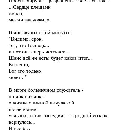
Просит хирург... разрешенье твоё... сынок...
...Сердце клещами
сжало,
мысли завьюжило.
Голос звучит с той минуты:
"Видимо, срок,
тот, что Господь...
и вот он теперь истекает...
Шанс всё же есть: будет каков итог...
Конечно,
Бог его только
знает..."
В морге больничном служитель -
он дока из док –
о жизни маминой вичужской
после войны
услышал и так рассудил: – В родной уголок
вернулась...
И все бы: