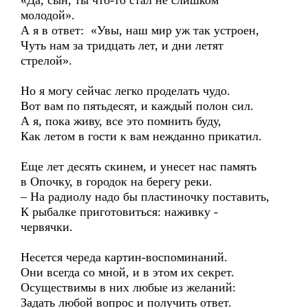
«Да, сын, ты что-то стал не слишком
молодой».
А я в ответ: «Увы, наш мир уж так устроен,
Чуть нам за тридцать лет, и дни летят
стрелой».
Но я могу сейчас легко проделать чудо.
Вот вам по пятьдесят, и каждый полон сил.
А я, пока живу, все это помнить буду,
Как летом в гости к вам нежданно прикатил.
Еще лет десять скинем, и унесет нас память
в Опочку, в городок на берегу реки.
– На радиолу надо бы пластиночку поставить,
К рыбалке приготовиться: наживку -
червячки.
Несется череда картин-воспоминаний.
Они всегда со мной, и в этом их секрет.
Осуществимы в них любые из желаний:
Задать любой вопрос и получить ответ.