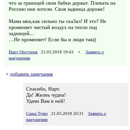
что за границей свои бабки держат. Плевать на
Россию они хотели. Своя задница дороже!
Мама миа,как сильно ты ска3ал! И это? Не
променяет чистый воздух на тепло под
задницей...
…Не променяет! Если бы и люди так((
Нарт Орстхоев
21.03.2018 19:43
•
Заявить о
нарушении
+
добавить замечания
Спасибо, Нарт.
Да! Жизнь чудна!
Удачи Вам в ней!
Саша Тумп
21.03.2018 20:31
Заявить о
нарушении