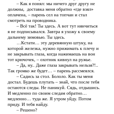
– Как я понял: мы ничего друг другу не
должны, доставка меня обратно «где взял»
оплачена, – парень сел на топчан и стал
смотреть на проводника.
– Всё так! Ты здесь. А вот тут нянчиться
я не подписывался. Завтра я ухожу к своему
дальнему зимовью. Ты здесь.
…Кстати… эту деревянную штуку, на
которой железка, нужно прижимать к плечу и
не закрывать глаза, когда нажимаешь на вон
тот крючочек, – охотник кивнул на ружье.
– Да, ну.. Даже глаза закрывать нельзя?!..
Так громко же будет… – парень рассмеялся.
– Садись за стол. Бололо. Как ты меня
достал. Будешь плутать – знай, что после тебя
остаются следы. Не паникуй. Сядь, отдышись.
И медленно по своим следам обратно…
медленно… туда же. Я утром уйду. Потом
приду. И тебя найду.
– Решено?