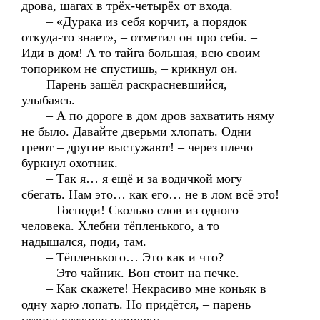
дрова, шагах в трёх-четырёх от входа.
– «Дурака из себя корчит, а порядок
откуда-то знает», – отметил он про себя. –
Иди в дом! А то тайга большая, всю своим
топориком не спустишь, – крикнул он.
Парень зашёл раскрасневшийся,
улыбаясь.
– А по дороге в дом дров захватить няму
не было. Давайте дверьми хлопать. Одни
греют – другие выстужают! – через плечо
буркнул охотник.
– Так я… я ещё и за водичкой могу
сбегать. Нам это… как его… не в лом всё это!
– Господи! Сколько слов из одного
человека. Хлебни тёпленького, а то
надышался, поди, там.
– Тёпленького… Это как и что?
– Это чайник. Вон стоит на печке.
– Как скажете! Некрасиво мне коньяк в
одну харю лопать. Но придётся, – парень