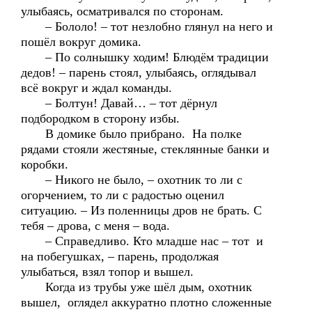
улыбаясь, осматривался по сторонам.
– Бололо! – тот незлобно глянул на него и
пошёл вокруг домика.
– По солнышку ходим! Блюдём традиции
дедов! – парень стоял, улыбаясь, оглядывал
всё вокруг и ждал команды.
– Болтун! Давай… – тот дёрнул
подбородком в сторону избы.
В домике было прибрано. На полке
рядами стояли жестяные, стеклянные банки и
коробки.
– Никого не было, – охотник то ли с
огорчением, то ли с радостью оценил
ситуацию. – Из поленницы дров не брать. С
тебя – дрова, с меня – вода.
– Справедливо. Кто младше нас – тот и
на побегушках, – парень, продолжая
улыбаться, взял топор и вышел.
Когда из трубы уже шёл дым, охотник
вышел, оглядел аккуратно плотно сложенные