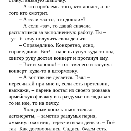
стянул вязаную шапочку.
– А это проблемы того, кто лопает, а не
того кто смотрит.
– А если «за то, что дошли»?
– А если «за», то давай сначала
расплатимся за выполненную работу. Ты –
тут! Я хочу получить свои деньги.
– Справедливо. Конкретно, ясно,
справедливо. Вот! – парень сунул куда-то под
свитер руку достал конверт и протянул ему.
– Вот и хорошо! – тот взял его и засунул
конверт куда-то в штормовку.
– А вот так не делается. Взял –
пересчитай при мне и, если есть претензии,
выскажи, – парень достал из своего рюкзака
армейскую фляжку и в раздумье поглядывал
то на неё, то на печку.
– Холодным коньяк пьют только
дегенераты, – заметив раздумья парня,
хмыкнул охотник, пересчитывая деньги. – Всё
так! Как договорились. Садись, будем есть.