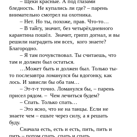
– Щёки красные. А под глазами
бледность. Не купались ли где? – парень
внимательно смотрел на охотника.
– Нет. Но ты, похоже, прав. Что-то…
– В тайгу, значит, без четырёхдневного
карантина пошёл. Значит, грипп догнал, и вы
решили наградить им всех, кого знаете?
Благородно.
– Я там почувствовал. Ты считаешь, что
там и должен был остаться.
…Может быть и должен был. Только ты-
то послезавтра ломанулся бы вдогонку, как
лось. И зависли бы оба там…
– Эт-т-т точно. Ломанулся бы, – парень
присел рядом. – Чем лечиться будем?
– Спать. Только спать…
– Это ясно, что не на танцы. Если не
знаете чем – ешьте через силу, а я решать
буду.
Сначала есть, есть и есть, пить, пить и
пить – потом спать, спать и спать.