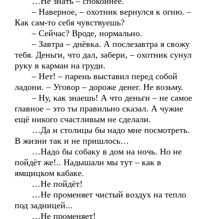
…Не знать – спокойнее.
– Наверное, – охотник вернулся к огню. –
Как сам-то себя чувствуешь?
– Сейчас? Вроде, нормально.
– Завтра – днёвка. А послезавтра я свожу
тебя. Деньги, что дал, забери, – охотник сунул
руку в карман на груди.
– Нет! – парень выставил перед собой
ладони. – Уговор – дороже денег. Не возьму.
– Ну, как знаешь! А что деньги – не самое
главное – это ты правильно сказал. А чужие
ещё никого счастливым не сделали.
…Да и столицы бы надо мне посмотреть.
В жизни так и не пришлось…
…Надо бы собаку в дом на ночь. Но не
пойдёт же!.. Надышали мы тут – как в
ямщицком кабаке.
…Не пойдёт!
…Не променяет чистый воздух на тепло
под задницей...
…Не променяет!