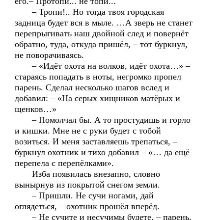
его.– Протопи... не топи...
– Тропи!.. Но тогда твоя городская
задница будет вся в мыле. …А зверь не станет
перепрыгивать наш двойной след и повернёт
обратно, туда, откуда пришёл, – тот буркнул,
не поворачиваясь.
– «Идёт охота на волков, идёт охота…» –
стараясь попадать в ноты, негромко пропел
парень. Сделал несколько шагов вслед и
добавил: – «На серых хищников матёрых и
щенков…»
– Помолчал бы. А то простудишь и горло
и кишки. Мне не с руки будет с тобой
возиться. И меня заставляешь трепаться, –
буркнул охотник и тихо добавил – «… да ещё
перепела с перепёлками».
Изба появилась внезапно, словно
вынырнув из покрытой снегом земли.
– Пришли. Не сучи ногами, дай
оглядеться, – охотник прошёл вперёд.
– Не сучите и несучимы будете, – парень,