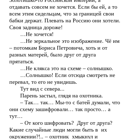
Золотишко-то Российской империи, а
отдавать совсем не хочется. Если бы ей, а то
всем этим сидельцам, что за границей свои
бабки держат. Плевать на Россию они хотели.
Своя задница дороже!
…Не хочется!
…Не зеркальное это изображение. Чё им
– потомкам Бориса Петровича, хоть и от
разных матерей, было друг от друга
прятаться.
…Не клякса это на схеме – солнышко.
…Солнышко! Если отсюда смотреть не
перевал, то его не увидишь.
Тут вид с севера...
Парень застыл, глядя на охотника.
– Так… так… Мы-то с батей думали, что
они схему зашифровали… так просто… а
тут…
– От кого шифровать? Друг от друга?
Какие случайные люди могли быть в их
окружении?!.. – охотник хмыкнул и