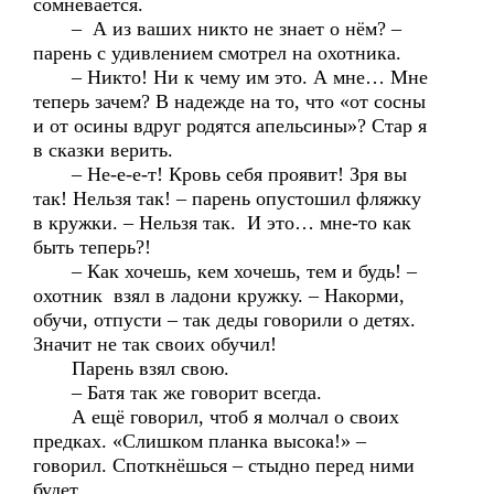
сомневается.
– А из ваших никто не знает о нём? –
парень с удивлением смотрел на охотника.
– Никто! Ни к чему им это. А мне… Мне
теперь зачем? В надежде на то, что «от сосны
и от осины вдруг родятся апельсины»? Стар я
в сказки верить.
– Не-е-е-т! Кровь себя проявит! Зря вы
так! Нельзя так! – парень опустошил фляжку
в кружки. – Нельзя так. И это… мне-то как
быть теперь?!
– Как хочешь, кем хочешь, тем и будь! –
охотник взял в ладони кружку. – Накорми,
обучи, отпусти – так деды говорили о детях.
Значит не так своих обучил!
Парень взял свою.
– Батя так же говорит всегда.
А ещё говорил, чтоб я молчал о своих
предках. «Слишком планка высока!» –
говорил. Споткнёшься – стыдно перед ними
будет.