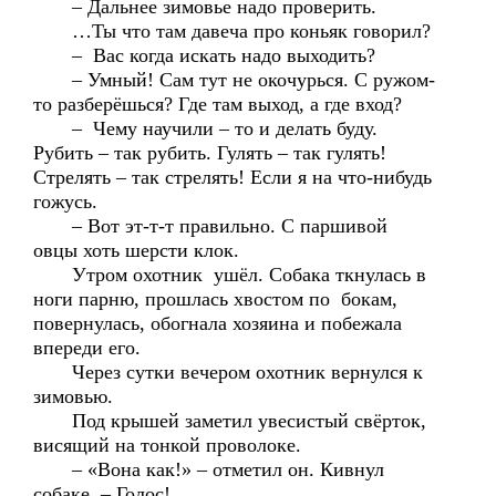
– Дальнее зимовье надо проверить.
…Ты что там давеча про коньяк говорил?
– Вас когда искать надо выходить?
– Умный! Сам тут не окочурься. С ружом-
то разберёшься? Где там выход, а где вход?
– Чему научили – то и делать буду.
Рубить – так рубить. Гулять – так гулять!
Стрелять – так стрелять! Если я на что-нибудь
гожусь.
– Вот эт-т-т правильно. С паршивой
овцы хоть шерсти клок.
Утром охотник ушёл. Собака ткнулась в
ноги парню, прошлась хвостом по бокам,
повернулась, обогнала хозяина и побежала
впереди его.
Через сутки вечером охотник вернулся к
зимовью.
Под крышей заметил увесистый свёрток,
висящий на тонкой проволоке.
– «Вона как!» – отметил он. Кивнул
собаке. – Голос!