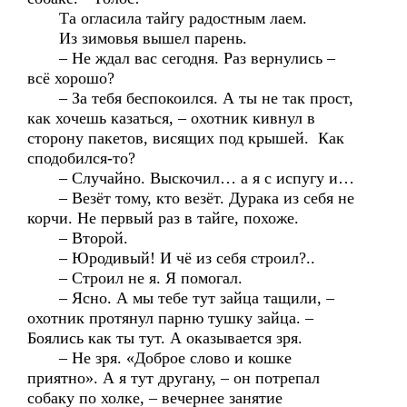
Та огласила тайгу радостным лаем.
Из зимовья вышел парень.
– Не ждал вас сегодня. Раз вернулись –
всё хорошо?
– За тебя беспокоился. А ты не так прост,
как хочешь казаться, – охотник кивнул в
сторону пакетов, висящих под крышей. Как
сподобился-то?
– Случайно. Выскочил… а я с испугу и…
– Везёт тому, кто везёт. Дурака из себя не
корчи. Не первый раз в тайге, похоже.
– Второй.
– Юродивый! И чё из себя строил?..
– Строил не я. Я помогал.
– Ясно. А мы тебе тут зайца тащили, –
охотник протянул парню тушку зайца. –
Боялись как ты тут. А оказывается зря.
– Не зря. «Доброе слово и кошке
приятно». А я тут другану, – он потрепал
собаку по холке, – вечернее занятие