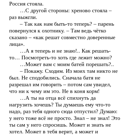
Россия стояла.
…С другой стороны: хреново стояла –
раз выжгли.
– Так как нам быть-то теперь? – парень
повернулся к охотнику. – Там ведь чётко
сказано – «как решат совместно доверенные
лица».
…А я теперь и не знаю!.. Как решать-
то… Посмотреть-то хоть где лежит можно?
…Может вам с моим батей порешать?..
– Покажу. Сходим. Из моих там никто не
был. Не сподобились. Сначала батя не
разрешал им говорить – потом сам увидел,
что ни к чему им это. Не в коня корм!
…А ты на отца всё спихнуть да
нагрузить хочешь? Ты думаешь ему что-то
надо, раз тебя одного сюда отпустил? Думаю:
у него тоже всё не просто. Знал – не знал! Это
ты сам у него спросишь. Может и знать не
хотел. Может в тебя верит, а может и