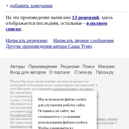
+
добавить замечания
На это произведение написано
13 рецензий
, здесь
отображается последняя, остальные -
в полном
списке
.
Написать рецензию
Написать личное сообщение
Другие произведения автора Саша Тумп
Авторы
Произведения
Рецензии
Поиск
Магазин
Вход для авторов
О портале
Стихи.ру
Проза.ру
Портал Проза.ру предоставляет авторам возможность
свободной публикации своих литературных произведений в
сети Интернет на основании
пользовательского договора
.
Все авторские права на произведения принадлежат авторам
и охраняются
законом
. Перепечатка произведений возможна
Мы используем файлы cookie
только с согласия его автора, к которому вы можете
обратиться на его авторской странице. Ответственность за
для улучшения работы сайта.
тексты произведений авторы несут самостоятельно на
Оставаясь на сайте, вы
основании
правил публикации
и
законодательства
Российской Федерации
. Данные пользователей
соглашаетесь с условиями
обрабатываются на основании
Политики обработки персональных данных
.
использования файлов cookies.
Вы также можете посмотреть более подробную
информацию о портале
и
связаться с администрацией
.
Чтобы ознакомиться с