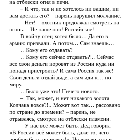
на отблески огня в печи.
– И что, так и не хотелось ни вашим, ни
вам достать его? – парень нарушил молчание.
– Нет! – охотник продолжал смотреть на
огонь. – Не наше оно! Российское!
В войну отец хотел было… Да его в
армию призвали. А потом… Сам знаешь…
…Кому его отдавать?
…Кому его сейчас отдавать?!.. Сейчас
все свои деньги норовят из России куда ни
попадя пристроить? И сама Россия так же!
Свои деньги отдай дяде, а сам иди к… по
миру.
…Было уже это! Ничего нового.
– Так, может, и нет никакого золота
Колчака вовсе?!.. Может вот так… рассовано
по стране до времени? – парень, не
отрываясь, смотрел на отблески пламени.
– У нас всё может быть. Дед говорил –
«В России всё может быть, даже то, чего
вообще быть не может!». Не думаю, что и