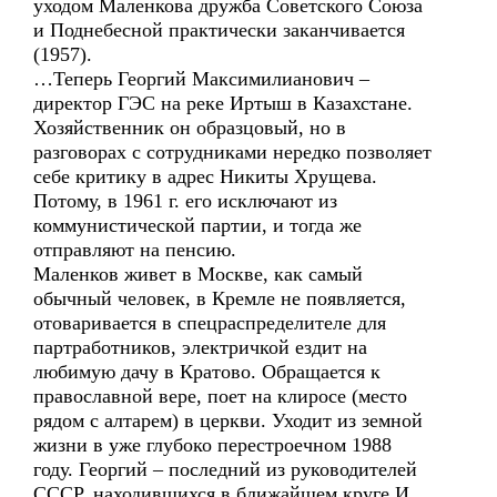
уходом Маленкова дружба Советского Союза
и Поднебесной практически заканчивается
(1957).
…Теперь Георгий Максимилианович –
директор ГЭС на реке Иртыш в Казахстане.
Хозяйственник он образцовый, но в
разговорах с сотрудниками нередко позволяет
себе критику в адрес Никиты Хрущева.
Потому, в 1961 г. его исключают из
коммунистической партии, и тогда же
отправляют на пенсию.
Маленков живет в Москве, как самый
обычный человек, в Кремле не появляется,
отоваривается в спецраспределителе для
партработников, электричкой ездит на
любимую дачу в Кратово. Обращается к
православной вере, поет на клиросе (место
рядом с алтарем) в церкви. Уходит из земной
жизни в уже глубоко перестроечном 1988
году. Георгий – последний из руководителей
СССР, находившихся в ближайшем круге И.