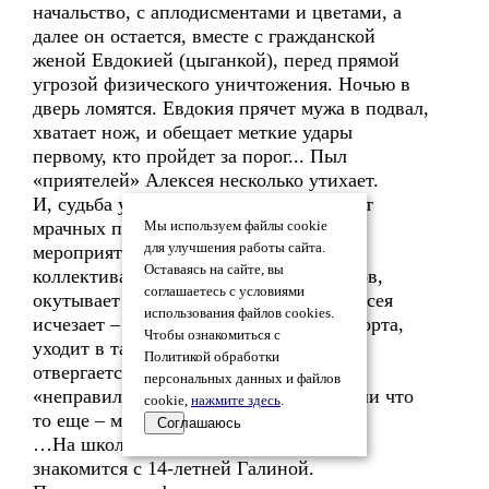
начальство, с аплодисментами и цветами, а
далее он остается, вместе с гражданской
женой Евдокией (цыганкой), перед прямой
угрозой физического уничтожения. Ночью в
дверь ломятся. Евдокия прячет мужа в подвал,
хватает нож, и обещает меткие удары
первому, кто пройдет за порог... Пыл
«приятелей» Алексея несколько утихает.
И, судьба уводит А. Стаханова прочь от
мрачных подземелий, к приятным
Мы используем файлы cookie
для улучшения работы сайта.
мероприятиям, выступлениям перед
Оставаясь на сайте, вы
коллективами работников и школьников,
соглашаетесь с условиями
окутывает кольцом охраны. Жена Алексея
использования файлов cookies.
исчезает – погибает от подпольного аборта,
Чтобы ознакомиться с
уходит в табор (оставляя детей мужу),
Политикой обработки
отвергается руководством как
персональных данных и файлов
«неправильная» спутница ударника, или что
cookie,
нажмите здесь
.
то еще – мы этого точно не знаем.
Соглашаюсь
…На школьном концерте Стаханов
знакомится с 14-летней Галиной.