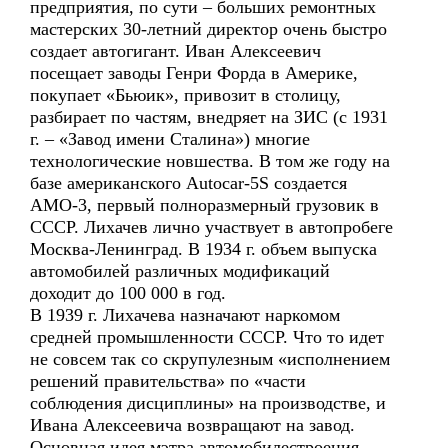
предприятия, по сути – больших ремонтных
мастерских 30-летний директор очень быстро
создает автогигант. Иван Алексеевич
посещает заводы Генри Форда в Америке,
покупает «Бьюик», привозит в столицу,
разбирает по частям, внедряет на ЗИС (с 1931
г. – «Завод имени Сталина») многие
технологические новшества. В том же году на
базе американского Autocar-5S создается
АМО-3, первый полноразмерный грузовик в
СССР. Лихачев лично участвует в автопробеге
Москва-Ленинград. В 1934 г. объем выпуска
автомобилей различных модификаций
доходит до 100 000 в год.
В 1939 г. Лихачева назначают наркомом
средней промышленности СССР. Что то идет
не совсем так со скрупулезным «исполнением
решений правительства» по «части
соблюдения дисциплины» на производстве, и
Ивана Алексеевича возвращают на завод.
Основная идея мэтра автомобилестроения –