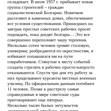
охладевает. В июле 1957 г. прибывает новая
группа строителей – граждан
социалистической Болгарии. Новичков
расселяют в каменных домах, обеспечивают
все условия существования. Пришедших на
завтрак простых советских рабочих просят
подождать, пока доедят болгары… Это все
совершенно переполняет чашу терпения.
Несколько сотен человек громят столовую,
универмаг, разбредаются по окрестностям, и
избивают попавшихся им на пути
совработников. Стянутые к месту событий
солдаты стрелять в рабочих просто-напросто
отказываются. Спустя три дня эту работу за
них проделывают курсанты местных военных
училищ. По официальным данным погибают
11 человек. Позже к расстрелу самые
справедливые в мире советские суды
приговаривают еще пятерых.
Несколько тысяч былых энтузиастов
«комсомольской стройки», пользуясь