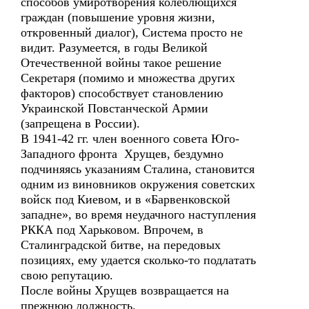
способов умиротворения колеблющихся
граждан (повышение уровня жизни,
откровенный диалог), Система просто не
видит. Разумеется, в годы Великой
Отечественной войны такое решение
Секретаря (помимо и множества других
факторов) способствует становлению
Украинской Повстанческой Армии
(запрещена в России).
В 1941-42 гг. член военного совета Юго-
Западного фронта Хрущев, бездумно
подчиняясь указаниям Сталина, становится
одним из виновников окружения советских
войск под Киевом, и в «Барвенковской
западне», во время неудачного наступления
РККА под Харьковом. Впрочем, в
Сталинградской битве, на передовых
позициях, ему удается сколько-то подлатать
свою репутацию.
После войны Хрущев возвращается на
прежнюю должность.