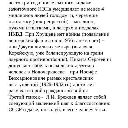
всего три года после сытного, и даже
зажиточного НЭПа умерщвляет не менее 4
миллионов людей голодом, и, через еще
пятилетку (пик репрессий) – миллион,
пулями и пытками, в лагерях и подвалах
НКВД. При Хрущеве нет войны (подавление
венгерских фашистов в 1956 г. не в счет) –
при Джугашвили их четыре (включая
Корейскую, уже балансирующую на грани
ядерного противостояния). Никита Сергеевич
допускает гибель нескольких десятков
человек в Новочеркасске – при Иосифе
Виссарионовиче размах крестьянских
выступлений (1929-1932 гг.) достигает
размаха второй гражданской войны.
Третий генсек - Л.И. Брежнев являет собой
следующий маленький шаг к благосостоянию
СССР и даже, пожалуй, всего человечества.