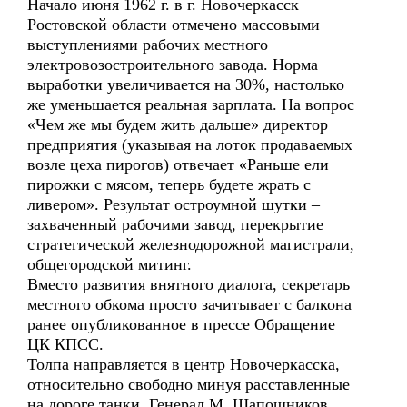
Начало июня 1962 г. в г. Новочеркасск
Ростовской области отмечено массовыми
выступлениями рабочих местного
электровозостроительного завода. Норма
выработки увеличивается на 30%, настолько
же уменьшается реальная зарплата. На вопрос
«Чем же мы будем жить дальше» директор
предприятия (указывая на лоток продаваемых
возле цеха пирогов) отвечает «Раньше ели
пирожки с мясом, теперь будете жрать с
ливером». Результат остроумной шутки –
захваченный рабочими завод, перекрытие
стратегической железнодорожной магистрали,
общегородской митинг.
Вместо развития внятного диалога, секретарь
местного обкома просто зачитывает с балкона
ранее опубликованное в прессе Обращение
ЦК КПСС.
Толпа направляется в центр Новочеркасска,
относительно свободно минуя расставленные
на дороге танки. Генерал М. Шапошников