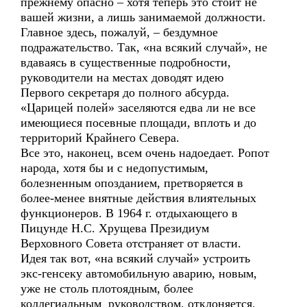
прежнему опасно – хотя теперь это стоит не
вашей жизни, а лишь занимаемой должности.
Главное здесь, пожалуй, – бездумное
подражательство. Так, «на всякий случай», не
вдаваясь в существенные подробности,
руководители на местах доводят идею
Первого секретаря до полного абсурда.
«Царицей полей» заселяются едва ли не все
имеющиеся посевные площади, вплоть и до
территорий Крайнего Севера.
Все это, наконец, всем очень надоедает. Ропот
народа, хотя бы и с недопустимым,
болезненным опозданием, претворяется в
более-менее внятные действия влиятельных
функционеров. В 1964 г. отдыхающего в
Пицунде Н.С. Хрущева Президиум
Верховного Совета отстраняет от власти.
Идея так вот, «на всякий случай» устроить
экс-генсеку автомобильную аварию, новым,
уже не столь плотоядным, более
коллегиальным руководством, отклоняется.