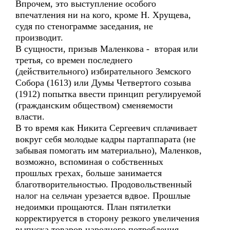
Впрочем, это выступление особого
впечатления ни на кого, кроме Н. Хрущева,
судя по стенограмме заседания, не
производит.
В сущности, призыв Маленкова - вторая или
третья, со времен последнего
(действительного) избирательного Земского
Собора (1613) или Думы Четвертого созыва
(1912) попытка ввести принцип регулируемой
(гражданским обществом) сменяемости
власти.
В то время как Никита Сергеевич сплачивает
вокруг себя молодые кадры партаппарата (не
забывая помогать им материально), Маленков,
возможно, вспоминая о собственных
прошлых грехах, больше занимается
благотворительностью. Продовольственный
налог на сельчан урезается вдвое. Прошлые
недоимки прощаются. План пятилетки
корректируется в сторону резкого увеличения
выпуска товаров народного потребления.