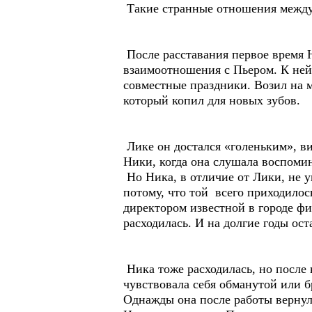
Такие странные отношения между 
После расставания первое время 
взаимоотношения с Пьером. К ней 
совместные праздники. Возил на м
который копил для новых зубов.
Лике он достался «голеньким», ви
Ники, когда она слушала воспомин
Но Ника, в отличие от Лики, не у
потому, что той всего приходилось
директором известной в городе фи
расходилась. И на долгие годы ост
Ника тоже расходилась, но после 
чувствовала себя обманутой или б
Однажды она после работы вернул