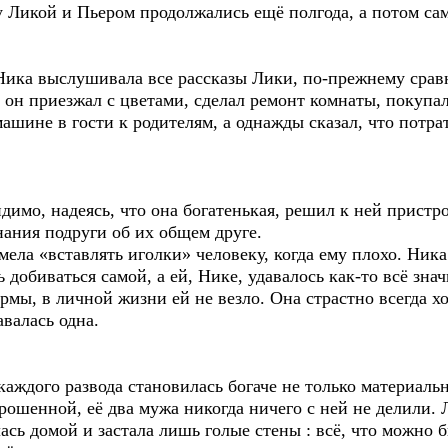
Ликой и Пьером продолжались ещё полгода, а потом сам
Ника выслушивала все рассказы Лики, по-прежнему срав
он приезжал с цветами, сделал ремонт комнаты, покупал
ашине в гости к родителям, а однажды сказал, что потр
димо, надеясь, что она богатенькая, решил к ней пристр
ания подруги об их общем друге.
мела «вставлять иголки» человеку, когда ему плохо. Ник
 добиваться самой, а ей, Нике, удавалось как-то всё зна
рмы, в личной жизни ей не везло. Она страстно всегда х
авалась одна.
каждого развода становилась богаче не только материальн
рошенной, её два мужа никогда ничего с ней не делили.
ась домой и застала лишь голые стены : всё, что можно