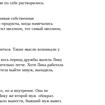
и по себе растворились.
нивая собственные
 продукты, когда намечались
атил миллион, тот самый миллион,
оиться. Такие мысли возникали у
а весь период дружбы жалела Лику
чительно легче. Хотя Лика работала
отела выйти замуж, выходила,
о, но и внутренне. Она не
 Лику же второй муж обокрал.
 было вынести, бывший муж вывез.