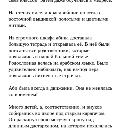
семь классов! Затем даже обучалась в медресе.
На стенах висели красивейшие полотна с
восточной вышивкой: золотыми и цветными
нитями.
Из огромного шкафа абика доставала
большую тетрадь и открывала её. В неё были
вписаны все родственники, которые
появлялись в нашей большой семье.
Родословная велась на арабском языке. Было
удивительно наблюдать, как из-под пера
появлялись витиеватые строчки.
Аби была всегда в движении. Она не менялась
со временем!
Много детей, а, соответственно, и внуков
собирались во дворе под старым карагачом.
Он раскинул свою могучую крону над
длинным дастарханом, на котором появлялись