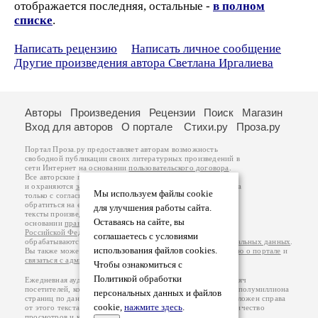
отображается последняя, остальные -
в полном
списке
.
Написать рецензию
Написать личное сообщение
Другие произведения автора Светлана Иргалиева
Авторы
Произведения
Рецензии
Поиск
Магазин
Вход для авторов
О портале
Стихи.ру
Проза.ру
Портал Проза.ру предоставляет авторам возможность
свободной публикации своих литературных произведений в
сети Интернет на основании
пользовательского договора
.
Все авторские права на произведения принадлежат авторам
и охраняются
законом
. Перепечатка произведений возможна
Мы используем файлы cookie
только с согласия его автора, к которому вы можете
обратиться на его авторской странице. Ответственность за
для улучшения работы сайта.
тексты произведений авторы несут самостоятельно на
Оставаясь на сайте, вы
основании
правил публикации
и
законодательства
Российской Федерации
. Данные пользователей
соглашаетесь с условиями
обрабатываются на основании
Политики обработки персональных данных
.
использования файлов cookies.
Вы также можете посмотреть более подробную
информацию о портале
и
связаться с администрацией
.
Чтобы ознакомиться с
Политикой обработки
Ежедневная аудитория портала Проза.ру – порядка 100 тысяч
посетителей, которые в общей сумме просматривают более полумиллиона
персональных данных и файлов
страниц по данным счетчика посещаемости, который расположен справа
cookie,
нажмите здесь
.
от этого текста. В каждой графе указано по две цифры: количество
просмотров и количество посетителей.