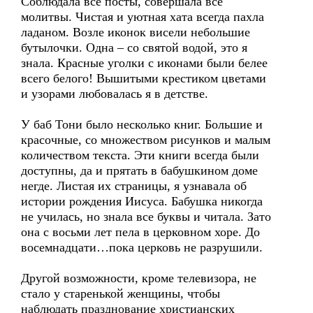
Соблюдала все посты, совершала все
молитвы. Чистая и уютная хата всегда пахла
ладаном. Возле иконок висели небольшие
бутылочки. Одна – со святой водой, это я
знала. Красные уголки с иконами были белее
всего белого! Вышитыми крестиком цветами
и узорами любовалась я в детстве.
У баб Тони было несколько книг. Большие и
красочные, со множеством рисунков и малым
количеством текста. Эти книги всегда были
доступны, да и прятать в бабушкином доме
негде. Листая их страницы, я узнавала об
истории рождения Иисуса. Бабушка никогда
не училась, но знала все буквы и читала. Зато
она с восьми лет пела в церковном хоре. До
восемнадцати…пока церковь не разрушили.
Другой возможности, кроме телевизора, не
стало у старенькой женщины, чтобы
наблюдать празднование христианских