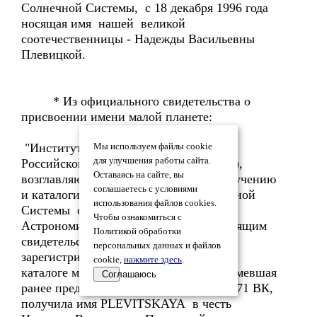
Солнечной Системы, с 18 декабря 1996 года
носящая имя нашей великой
соотечественницы - Надежды Васильевны
Плевицкой.
* Из официального свидетельства о
присвоении имени малой планете:
"Институт теоретической астрономии
Мы используем файлы cookie
для улучшения работы сайта.
Российской Академии Наук (ИТА РАН),
Оставаясь на сайте, вы
возглавляющий в России работы по изучению
соглашаетесь с условиями
и каталогизации малых планет Солнечной
использования файлов cookies.
Системы от имени Международного
Чтобы ознакомиться с
Астрономического Союза (МАС) настоящим
Политикой обработки
свидетельствует, что малая планета,
персональных данных и файлов
зарегистрированная в международном
cookie,
нажмите здесь
.
каталоге малых планет под № 4229 и имевшая
Соглашаюсь
ранее предварительное обозначение 1971 ВК,
получила имя PLEVITSKAYA в честь