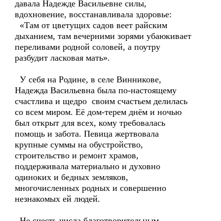
давала Надежде Васильевне силы,
вдохновение, восстанавливала здоровье:
«Там от цветущих садов веет райским
дыханием, там вечерними зорями убаюкивает
переливами родной соловей, а поутру
разбудит ласковая мать».
У себя на Родине, в селе Винникове,
Надежда Васильевна была по-настоящему
счастлива и щедро своим счастьем делилась
со всем миром. Её дом-терем днём и ночью
был открыт для всех, кому требовалась
помощь и забота. Певица жертвовала
крупные суммы на обустройство,
строительство и ремонт храмов,
поддерживала материально и духовно
одиноких и бедных земляков,
многочисленных родных и совершенно
незнакомых ей людей.
Не счесть числа благотворительным