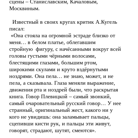
сцены – Станиславским, Качаловым,
Москвиным.
Известный в своих кругах критик А.Кугель
писал:
«Она стояла на огромной эстраде близко от
меня… в белом платье, облегавшим
стройную фигуру, с начёсанными вокруг всей
головы густыми чёрными волосами,
блестящими глазами, большим ртом,
широкими скулами и круто вздёрнутыми
ноздрями. Она пела… не знаю, может, и не
пела, а сказывала. Глаза меняли выражение,
движения рта и ноздрей были, что раскрытая
книга. Говор Плевицкой – самый звонкий,
самый очаровательный русский говор… У нее
странный, оригинальный жест, какого ни у
кого не увидишь: она заламывает пальцы,
сцепивши кисти рук, и пальцы эти живут,
говорят, страдают, шутят, смеются».