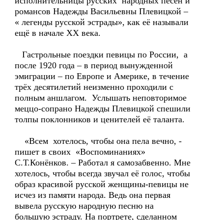
исполнительницы русских народных песен и
романсов Надежды Васильевны Плевицкой –
« легенды русской эстрады», как её называли
ещё в начале ХХ века.
Гастрольные поездки певицы по России, а
после 1920 года – в период вынужденной
эмиграции – по Европе и Америке, в течение
трёх десятилетий неизменно проходили с
полным аншлагом. Услышать неповторимое
меццо-сопрано Надежды Плевицкой спешили
толпы поклонников и ценителей её таланта.
«Всем хотелось, чтобы она пела вечно, -
пишет в своих «Воспоминаниях»
С.Т.Конёнков. – Работал я самозабвенно. Мне
хотелось, чтобы всегда звучал её голос, чтобы
образ красивой русской женщины-певицы не
исчез из памяти народа. Ведь она первая
вывела русскую народную песню на
большую эстраду. На портрете, сделанном