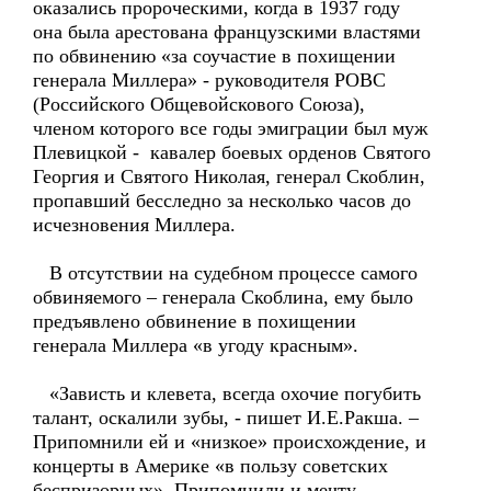
оказались пророческими, когда в 1937 году
она была арестована французскими властями
по обвинению «за соучастие в похищении
генерала Миллера» - руководителя РОВС
(Российского Общевойскового Союза),
членом которого все годы эмиграции был муж
Плевицкой - кавалер боевых орденов Святого
Георгия и Святого Николая, генерал Скоблин,
пропавший бесследно за несколько часов до
исчезновения Миллера.
В отсутствии на судебном процессе самого
обвиняемого – генерала Скоблина, ему было
предъявлено обвинение в похищении
генерала Миллера «в угоду красным».
«Зависть и клевета, всегда охочие погубить
талант, оскалили зубы, - пишет И.Е.Ракша. –
Припомнили ей и «низкое» происхождение, и
концерты в Америке «в пользу советских
беспризорных». Припомнили и мечту