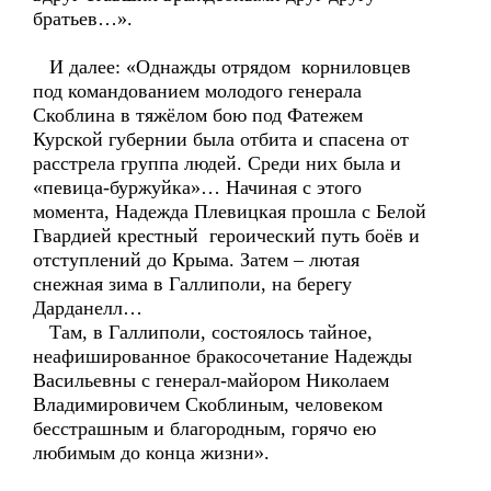
братьев…».
И далее: «Однажды отрядом корниловцев
под командованием молодого генерала
Скоблина в тяжёлом бою под Фатежем
Курской губернии была отбита и спасена от
расстрела группа людей. Среди них была и
«певица-буржуйка»… Начиная с этого
момента, Надежда Плевицкая прошла с Белой
Гвардией крестный героический путь боёв и
отступлений до Крыма. Затем – лютая
снежная зима в Галлиполи, на берегу
Дарданелл…
Там, в Галлиполи, состоялось тайное,
неафишированное бракосочетание Надежды
Васильевны с генерал-майором Николаем
Владимировичем Скоблиным, человеком
бесстрашным и благородным, горячо ею
любимым до конца жизни».