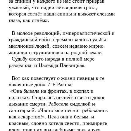
за спиной у каждого из нас стоит призрак
ужасный, что надвигается дикая гроза,
которая согнёт наши спины и выжжет слезами
глаза, как огнём».
В молохе революций, империалистической и
гражданской войн перемалывались судьбы
миллионов людей, совсем недавно мирно
живших и трудившихся на родной земле.
Судьбу своего народа в полной мере
разделила и Надежда Плевицкая.
Вот как повествует о жизни певицы в те
«окаянные дни» И.Е.Ракша:
«Она бывала на фронтах, в окопах и
палатках. Старалась песней отвести дикое
дыхание смерти. Работала сиделкой и
санитаркой: «Часто мои песни требовались
как лекарство!». Пела она и белым, и
красным, словно хотела свести, примирить
вдруг ставших враждебными друг другу