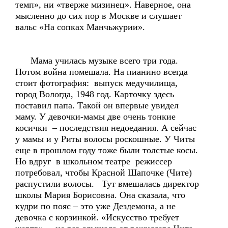
темп», ни «тверже мизинец». Наверное, она
мысленно до сих пор в Москве и слушает
вальс «На сопках Манчьжурии».
Мама училась музыке всего три года.
Потом война помешала. На пианино всегда
стоит фотография: выпуск медучилища,
город Вологда, 1948 год. Карточку здесь
поставил папа. Такой он впервые увидел
маму. У девочки-мамы две очень тонкие
косички – последствия недоедания. А сейчас
у мамы и у Риты волосы роскошные. У Читы
еще в прошлом году тоже были толстые косы.
Но вдруг в школьном театре режиссер
потребовал, чтобы Красной Шапочке (Чите)
распустили волосы. Тут вмешалась директор
школы Мария Борисовна. Она сказала, что
кудри по пояс – это уже Дездемона, а не
девочка с корзинкой. «Искусство требует