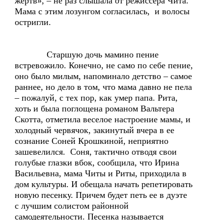
жертв», – не раз слышала от режиссера Чита.
Мама с этим лозунгом согласилась, и волосы
остригли.
Старшую дочь мамино пение
встревожило. Конечно, не само по себе пение,
оно было милым, напоминало детство – самое
раннее, но дело в том, что мама давно не пела
– пожалуй, с тех пор, как умер папа. Рита,
хоть и была поглощена романом Вальтера
Скотта, отметила веселое настроение мамы, и
холодный червячок, закинутый вчера в ее
сознание Соней Крошкиной, неприятно
зашевелился. Соня, тактично отводя свои
голубые глазки вбок, сообщила, что Ирина
Васильевна, мама Читы и Риты, приходила в
дом культуры. И обещала начать репетировать
новую песенку. Причем будет петь ее в дуэте
с лучшим солистом районной
самодеятельности. Песенка называется