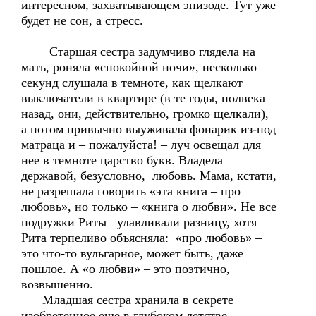
интересном, захватывающем эпизоде. Тут уже
будет не сон, а стресс.
Старшая сестра задумчиво глядела на
мать, роняла «спокойной ночи», несколько
секунд слушала в темноте, как щелкают
выключатели в квартире (в те годы, полвека
назад, они, действительно, громко щелкали),
а потом привычно выуживала фонарик из-под
матраца и – пожалуйста! – луч освещал для
нее в темноте царство букв. Владела
державой, безусловно, любовь. Мама, кстати,
не разрешала говорить «эта книга – про
любовь», но только – «книга о любви». Не все
подружки Риты улавливали разницу, хотя
Рита терпеливо объясняла: «про любовь» –
это что-то вульгарное, может быть, даже
пошлое. А «о любви» – это поэтично,
возвышенно.
Младшая сестра хранила в секрете
изобретенное еще в глубоком детстве