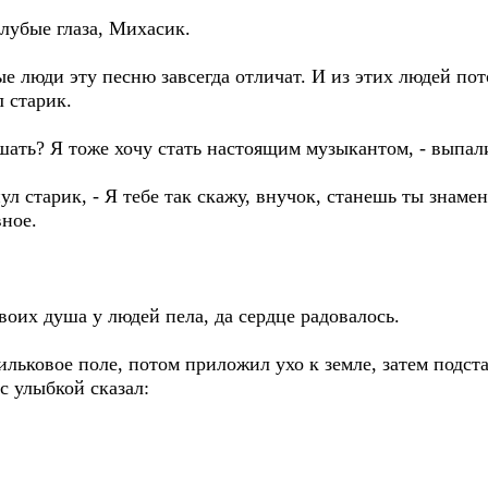
олубые глаза, Михасик.
е люди эту песню завсегда отличат. И из этих людей по
л старик.
ышать? Я тоже хочу стать настоящим музыкантом, - выпа
ул старик, - Я тебе так скажу, внучок, станешь ты знам
вное.
твоих душа у людей пела, да сердце радовалось.
ильковое поле, потом приложил ухо к земле, затем подс
с улыбкой сказал: