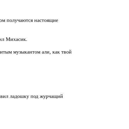
том получаются настоящие
лил Михасик.
енитым музыкантом али, как твой
тавил ладошку под журчащий