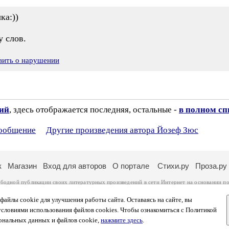
ка:))
у слов.
вить о нарушении
зий
, здесь отображается последняя, остальные -
в полном сп
сообщение
Другие произведения автора Йозеф Зюс
к
Магазин
Вход для авторов
О портале
Стихи.ру
Проза.ру
ободной публикации своих литературных произведений в сети Интернет на основании
по
ся
законом
. Перепечатка произведений возможна только с согласия его автора, к котором
ры несут самостоятельно на основании
правил публикации
и
законодательства Российско
айлы cookie для улучшения работы сайта. Оставаясь на сайте, вы
ональных данных
. Вы также можете посмотреть более подробную
информацию о портал
условиями использования файлов cookies. Чтобы ознакомиться с Политикой
тысяч посетителей, которые в общей сумме просматривают более полумиллиона страниц 
ональных данных и файлов cookie,
нажмите здесь
.
афе указано по две цифры: количество просмотров и количество посетителей.