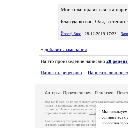
Мне тоже нравиться эта пароч
Благодарю вас, Оля, за теплот
Йозеф Зюс
28.12.2019 17:23
Зая
+
добавить замечания
На это произведение написано
20 рецен
Написать рецензию
Написать личное 
Авторы
Произведения
Рецензии
Поис
Портал Проза.ру предоставляет авторам возможность св
права на произведения принадлежат авторам и охраняют
странице. Ответственность за тексты произведений авто
Мы используем ф
обрабатываются на основании
Политики обработки перс
соглашаетесь с 
Ежедневная аудитория портала Проза.ру – порядка 100 
обработки перс
который расположен справа от этого текста. В каждой гр