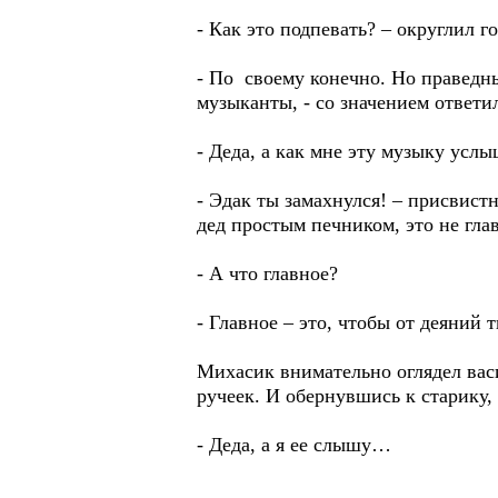
- Как это подпевать? – округлил г
- По своему конечно. Но праведны
музыканты, - со значением ответи
- Деда, а как мне эту музыку усл
- Эдак ты замахнулся! – присвистн
дед простым печником, это не гла
- А что главное?
- Главное – это, чтобы от деяний 
Михасик внимательно оглядел вас
ручеек. И обернувшись к старику, 
- Деда, а я ее слышу…