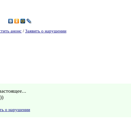
0
стить анонс
/
Заявить о нарушении
астоящее...
))
ть о нарушении