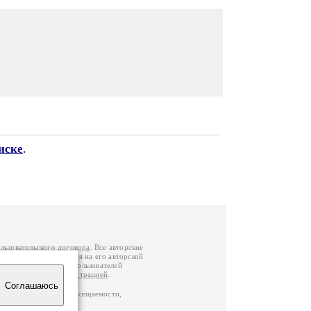
иске
.
льзовательского договора
. Все авторские
у вы можете обратиться на его авторской
й Федерации
. Данные пользователей
е
и
связаться с администрацией
.
Соглашаюсь
по данным счетчика посещаемости,