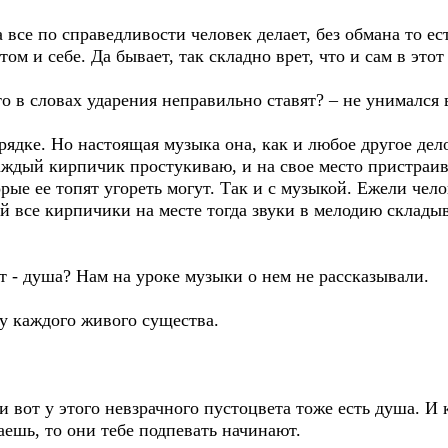
а все по справедливости человек делает, без обмана то ес
том и себе. Да бывает, так складно врет, что и сам в это
то в словах ударения неправильно ставят? – не унимался 
орядке. Но настоящая музыка она, как и любое другое дело
каждый кирпичик простукиваю, и на свое место пристраи
орые ее топят угореть могут. Так и с музыкой. Ежели чело
ей все кирпичики на месте тогда звуки в мелодию склады
нт - душа? Нам на уроке музыки о нем не рассказывали.
 у каждого живого существа.
и вот у этого невзрачного пустоцвета тоже есть душа. И
ешь, то они тебе подпевать начинают.