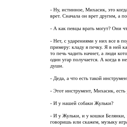
- Ну, истинное, Михасик, это когд
врет. Сначала он врет другим, а по
- А как певцы врать могут? Они ч
- Нет, с ударениями у них все в п
примеру: кладу я печку. Я в ней 
то печь чадить начнет, а люди кот
один угар получается. А когда в н
души.
- Деда, а что есть такой инструме
- Этот инструмент, Михасик, есть
- И у нашей собаки Жульки?
- И у Жульки, и у кошки Белянки, 
говоришь или скажем, музыку игра