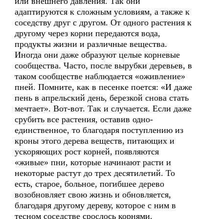
или внешнего давления. Так они
адаптируются к сложным условиям, а также к
соседству друг с другом. От одного растения к
другому через корни передаются вода,
продукты жизни и различные вещества.
Иногда они даже образуют целые корневые
сообщества. Часто, после вырубки деревьев, в
таком сообществе наблюдается «оживление»
пней. Помните, как в песенке поется: «И даже
пень в апрельский день, березкой снова стать
мечтает». Вот-вот. Так и случается. Если даже
срубить все растения, оставив одно-
единственное, то благодаря поступлению из
кроны этого дерева веществ, питающих и
ускоряющих рост корней, появляются
«живые» пни, которые начинают расти и
некоторые растут до трех десятилетий. То
есть, старое, больное, погибшее дерево
возобновляет свою жизнь и обновляется,
благодаря другому дереву, которое с ним в
тесном соседстве срослось корнями.