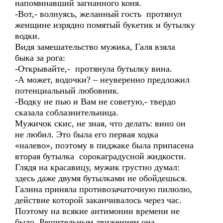
напоминавший загнанного коня.
-Вот,- волнуясь, желанный гость протянул
женщине изрядно помятый букетик и бутылку
водки.
Видя замешательство мужика, Галя взяла
быка за рога:
-Открывайте,- протянула бутылку вина.
-А может, водочки? – неуверенно предложил
потенциальный любовник.
-Водку не пью и Вам не советую,- твердо
сказала соблазнительница.
Мужичок скис, не зная, что делать: вино он
не любил. Это была его первая ходка
«налево», поэтому в пиджаке была припасена
вторая бутылка сорокаградусной жидкости.
Глядя на красавицу, мужик грустно думал:
здесь даже двумя бутылками не обойдешься.
Галина приняла противозачаточную пилюлю,
действие которой заканчивалось через час.
Поэтому на всякие антимонии времени не
было. Решительным движением она