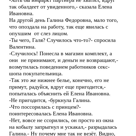
-Хоть бы инфаркт партнера не хватил, вдруг
так обалдеет от увиденного,- сказала Елена
Ивановна.
На другой день Галина Федоровна, мало того,
что опоздала на работу, так еще явилась с
опухшим от слез лицом.
-Ты чего, Галя? Случилось что-то?- спросила
Валентина.
-Случилось! Понесла в магазин комплект, а
они не принимают, и деньги не возвращают,-
возмутилась поведением работников секс-
шопа покупательница.
-Так это же нижнее белье, конечно, его не
примут, радуйся, вдруг еще пригодится,-
попыталась объяснить ей Елена Ивановна.
-Не пригодится, -буркнула Галина.
-Что поссорилась с принцем?-
поинтересовалась Елена Ивановна.
-Нет, вовсе не ссорились, он просто из окна
на кобылу запрыгнул и ускакал,- разрыдалась
Галина.- Ну почему мне так не везёт. Видно,