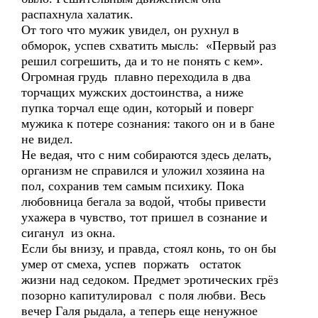
распахнула халатик.
От того что мужик увидел, он рухнул в
обморок, успев схватить мысль: «Первый раз
решил согрешить, да и то не понять с кем».
Огромная грудь плавно переходила в два
торчащих мужских достоинства, а ниже
пупка торчал еще один, который и поверг
мужика к потере сознания: такого он и в бане
не видел.
Не ведая, что с ним собираются здесь делать,
организм не справился и уложил хозяина на
пол, сохранив тем самым психику. Пока
любовница бегала за водой, чтобы привести
ухажера в чувство, тот пришел в сознание и
сиганул из окна.
Если бы внизу, и правда, стоял конь, то он бы
умер от смеха, успев поржать остаток
жизни над седоком. Предмет эротических грёз
позорно капитулировал с поля любви. Весь
вечер Галя рыдала, а теперь еще ненужное