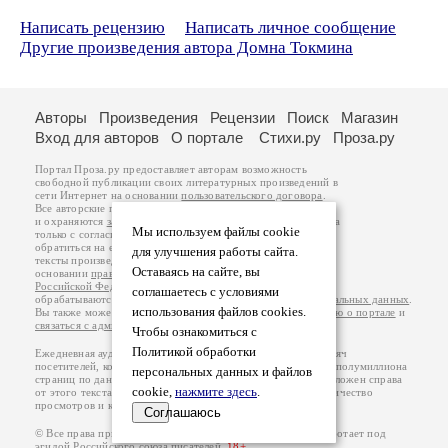
Написать рецензию
Написать личное сообщение
Другие произведения автора Домна Токмина
Авторы
Произведения
Рецензии
Поиск
Магазин
Вход для авторов
О портале
Стихи.ру
Проза.ру
Портал Проза.ру предоставляет авторам возможность
свободной публикации своих литературных произведений в
сети Интернет на основании
пользовательского договора
.
Все авторские права на произведения принадлежат авторам
и охраняются
законом
. Перепечатка произведений возможна
Мы используем файлы cookie
только с согласия его автора, к которому вы можете
обратиться на его авторской странице. Ответственность за
для улучшения работы сайта.
тексты произведений авторы несут самостоятельно на
Оставаясь на сайте, вы
основании
правил публикации
и
законодательства
Российской Федерации
. Данные пользователей
соглашаетесь с условиями
обрабатываются на основании
Политики обработки персональных данных
.
использования файлов cookies.
Вы также можете посмотреть более подробную
информацию о портале
и
связаться с администрацией
.
Чтобы ознакомиться с
Политикой обработки
Ежедневная аудитория портала Проза.ру – порядка 100 тысяч
посетителей, которые в общей сумме просматривают более полумиллиона
персональных данных и файлов
страниц по данным счетчика посещаемости, который расположен справа
cookie,
нажмите здесь
.
от этого текста. В каждой графе указано по две цифры: количество
просмотров и количество посетителей.
Соглашаюсь
© Все права принадлежат авторам, 2000-2026. Портал работает под
эгидой
Российского союза писателей
.
18+