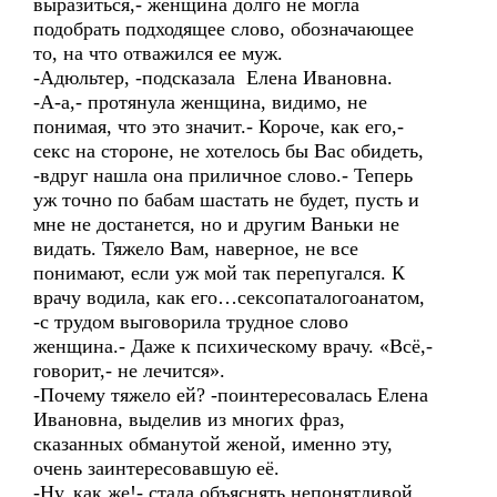
выразиться,- женщина долго не могла
подобрать подходящее слово, обозначающее
то, на что отважился ее муж.
-Адюльтер, -подсказала Елена Ивановна.
-А-а,- протянула женщина, видимо, не
понимая, что это значит.- Короче, как его,-
секс на стороне, не хотелось бы Вас обидеть,
-вдруг нашла она приличное слово.- Теперь
уж точно по бабам шастать не будет, пусть и
мне не достанется, но и другим Ваньки не
видать. Тяжело Вам, наверное, не все
понимают, если уж мой так перепугался. К
врачу водила, как его…сексопаталогоанатом,
-с трудом выговорила трудное слово
женщина.- Даже к психическому врачу. «Всё,-
говорит,- не лечится».
-Почему тяжело ей? -поинтересовалась Елена
Ивановна, выделив из многих фраз,
сказанных обманутой женой, именно эту,
очень заинтересовавшую её.
-Ну, как же!- стала объяснять непонятливой