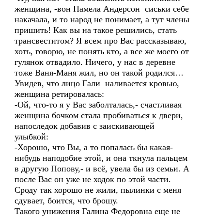
женщина, -вон Памела Андерсон сиськи себе
накачала, и то народ не понимает, а тут члены
пришить! Как вы на такое решились, стать
трансвеститом? Я всем про Вас рассказываю,
хоть, говорю, не понять кто, а все же моего от
гулянок отвадило. Ничего, у нас в деревне
тоже Ваня-Маня жил, но он такой родился…
Увидев, что лицо Гали наливается кровью,
женщина ретировалась:
-Ой, что-то я у Вас заболталась,- счастливая
женщина бочком стала пробиваться к двери,
напоследок добавив с заискивающей
улыбкой:
-Хорошо, что Вы, а то попалась бы какая-
нибудь наподобие этой, и она ткнула пальцем
в другую Попову,- и всё, увела бы из семьи. А
после Вас он уже не ходок по этой части.
Сроду так хорошо не жили, пылинки с меня
сдувает, боится, что брошу.
Такого унижения Галина Федоровна еще не