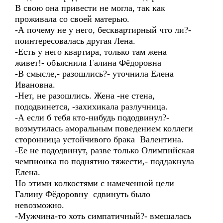
В свою она привести не могла, так как
проживала со своей матерью.
-А почему не у него, бесквартирный что ли?-
поинтересовалась другая Лена.
-Есть у него квартира, только там жена
живет!- объяснила Галина Фёдоровна
-В смысле,- разошлись?- уточнила Елена
Ивановна.
-Нет, не разошлись. Жена -не стена,
пододвинется, -захихикала разлучница.
-А если б тебя кто-нибудь пододвинул?-
возмутилась аморальным поведением коллеги
сторонница устойчивого брака Валентина.
-Ее не пододвинут, разве только Олимпийская
чемпионка по поднятию тяжести,- поддакнула
Елена.
Но этими колкостями с намеченной цели
Галину Фёдоровну сдвинуть было
невозможно.
-Мужчина-то хоть симпатичный?- вмешалась