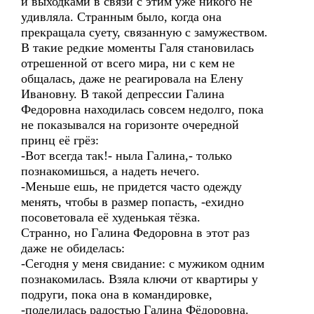
и выходками в связи с этим уже никого не
удивляла. Странным было, когда она
прекращала суету, связанную с замужеством.
В такие редкие моменты Галя становилась
отрешенной от всего мира, ни с кем не
общалась, даже не реагировала на Елену
Ивановну. В такой депрессии Галина
Федоровна находилась совсем недолго, пока
не показывался на горизонте очередной
принц её грёз:
-Вот всегда так!- ныла Галина,- только
познакомишься, а надеть нечего.
-Меньше ешь, не придется часто одежду
менять, чтобы в размер попасть, -ехидно
посоветовала её худенькая тёзка.
Странно, но Галина Федоровна в этот раз
даже не обиделась:
-Сегодня у меня свидание: с мужиком одним
познакомилась. Взяла ключи от квартиры у
подруги, пока она в командировке,
-поделилась радостью Галина Фёдоровна.