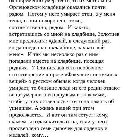
одновременно умер тесть, то их могилы на
Орлецовском кладбище оказались почти
рядом. Потом у него умирает отец, а у меня
тёща, и они похоронены тоже,
соответственно, рядом. И как-то,
встретившись со мной на кладбище, Золотцев
мне предложил: «Давай, в следующий раз,
когда поедешь на кладбище, захватывай
меня». И так мы несколько раз с ним
попадали вместе на кладбище, посещая
родных. У Станислава есть необычное
стихотворение в прозе «Факультет ненужных
вещей» о русском обычае: когда человек
умирает, то близкие люди из его родни отдают
вещи умершего его друзьям и знакомым,
чтобы у них оставалось что-то на память об
ушедшем. А жизнь вещей при этом
продолжается. И вот он там сетует: кому,
скажем, я отдам китель отца, если у него
просверлено семь дырочек для орденов и
медалей, кому…