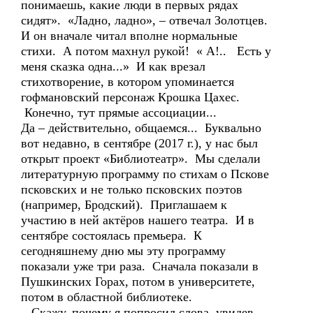
понимаешь, какие люди в первых рядах
сидят». «Ладно, ладно», – отвечал Золотцев.
И он вначале читал вполне нормальные
стихи. А потом махнул рукой! « А!.. Есть у
меня сказка одна...» И как врезал
стихотворение, в котором упоминается
гофмановский персонаж Крошка Цахес.
Конечно, тут прямые ассоциации...
Да – действительно, общаемся... Буквально
вот недавно, в сентябре (2017 г.), у нас был
открыт проект «Библиотеатр». Мы сделали
литературную программу по стихам о Пскове
псковских и не только псковских поэтов
(например, Бродский). Приглашаем к
участию в ней актёров нашего театра. И в
сентябре состоялась премьера. К
сегодняшнему дню мы эту программу
показали уже три раза. Сначала показали в
Пушкинских Горах, потом в университете,
потом в областной библиотеке.
Скажу, почему я попросил слова, увидев