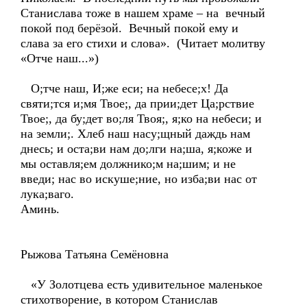
Станислава тоже в нашем храме – на вечный
покой под берёзой. Вечный покой ему и
слава за его стихи и слова». (Читает молитву
«Отче наш...»)
О;тче наш, И;же еси; на небесе;х! Да
святи;тся и;мя Твое;, да прии;дет Ца;рствие
Твое;, да бу;дет во;ля Твоя;, я;ко на небеси; и
на земли;. Хлеб наш насу;щный даждь нам
днесь; и оста;ви нам до;лги на;ша, я;коже и
мы оставля;ем должнико;м на;шим; и не
введи; нас во искуше;ние, но изба;ви нас от
лука;ваго.
Аминь.
Рыжова Татьяна Семёновна
«У Золотцева есть удивительное маленькое
стихотворение, в котором Станислав