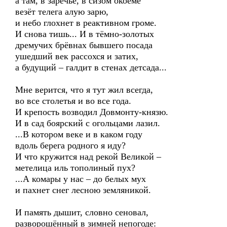
а там, в заречье, в сизом окоёме
везёт телега алую зарю,
и небо глохнет в реактивном громе.
И снова тишь... И в тёмно-золотых
дремучих брёвнах бывшего посада
ушедший век рассохся и затих,
а будущий – галдит в стенах детсада...
Мне верится, что я тут жил всегда,
во все столетья и во все года.
И крепость возводил Довмонту-князю.
И в сад боярский с огольцами лазил.
...В котором веке и в каком году
вдоль берега родного я иду?
И что кружится над рекой Великой –
метелица иль тополиный пух?
...А комары у нас – до белых мух
и пахнет снег лесною земляникой.
И память дышит, словно сеновал,
разворошённый в зимней непогоде: