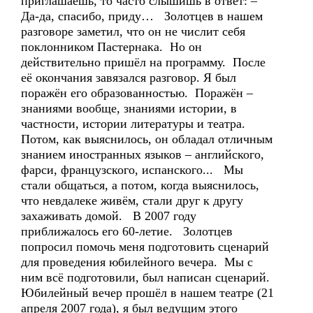
приглашаешь, то часто слышишь в ответ: –
Да-да, спасибо, приду… Золотцев в нашем
разговоре заметил, что он не числит себя
поклонником Пастернака. Но он
действительно пришёл на программу. После
её окончания завязался разговор. Я был
поражён его образованностью. Поражён –
знаниями вообще, знаниями истории, в
частности, истории литературы и театра.
Потом, как выяснилось, он обладал отличным
знанием иностранных языков – английского,
фарси, французского, испанского... Мы
стали общаться, а потом, когда выяснилось,
что невдалеке живём, стали друг к другу
захаживать домой. В 2007 году
приближалось его 60-летие. Золотцев
попросил помочь меня подготовить сценарий
для проведения юбилейного вечера. Мы с
ним всё подготовили, был написан сценарий.
Юбилейный вечер прошёл в нашем театре (21
апреля 2007 года), я был ведущим этого