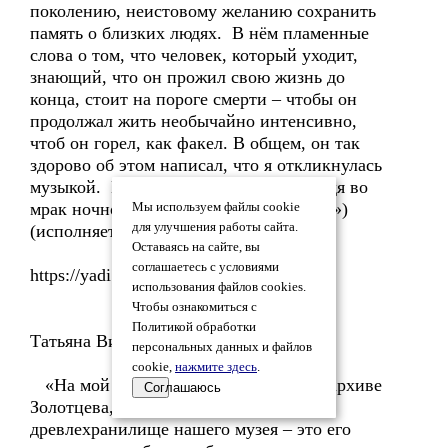
поколению, неистовому желанию сохранить
память о близких людях. В нём пламенные
слова о том, что человек, который уходит,
знающий, что он прожил свою жизнь до
конца, стоит на пороге смерти – чтобы он
продолжал жить необычайно интенсивно,
чтоб он горел, как факел. В общем, он так
здорово об этом написал, что я откликнулась
музыкой. Называется «Не гасни, уходя во
мрак ночной...» («Стань против тьмы..»)
Мы используем файлы cookie
для улучшения работы сайта.
(исполняет романс )
Оставаясь на сайте, вы
соглашаетесь с условиями
https://yadi.sk/d/bQcSQwEc3SU4oi
использования файлов cookies.
Чтобы ознакомиться с
Политикой обработки
Татьяна Викторовна Медникова
персональных данных и файлов
cookie,
нажмите здесь
.
«На мой взгляд, самое интересное в архиве
Соглашаюсь
Золотцева, который сейчас находится в
древлехранилище нашего музея – это его