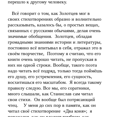
перешло к другому человеку.
Всё говорит о том, как Золотцев мог в
своих стихотворениях образно и волнительно
рассказывать, казалось бы, о простых вещах,
связанных с русскими обычаями, делая очень
значимые обобщения. Золотцев, обладая
громадными знаниями истории и литературы,
постоянно всё впитывал в себя, отражал это в
своём творчестве, Поэтому я считаю, что его
книги очень хорошо читать, не пропуская в
них ни одной строки. Вообще, такого поэта
надо читать всё подряд, только тогда поймёшь
его душу, его устремления, его сущность,
восхитишься его масштабом. Я всегда такому
правилу следую. Все мы, его соратники,
много слышали, как Станислав сам читал
свои стихи. Он вообще был потрясающий
чтец. У меня до сих пор в памяти, как он
читал своё стихотворение «Два коня»; я
поражался, как он владеет тембром, как