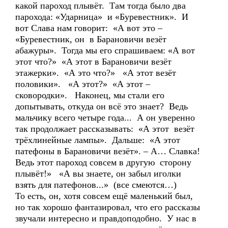
какой пароход плывёт. Там тогда было два
парохода: «Ударница» и «Буревестник». И
вот Слава нам говорит: «А вот это –
«Буревестник, он в Барановичи везёт
абажуры». Тогда мы его спрашиваем: «А вот
этот что?» «А этот в Барановичи везёт
этажерки». «А это что?» «А этот везёт
половики». «А этот?» «А этот –
сковородки». Наконец, мы стали его
допытывать, откуда он всё это знает? Ведь
мальчику всего четыре года... А он уверенно
так продолжает рассказывать: «А этот везёт
трёхлинейные лампы». Дальше: «А этот
патефоны в Барановичи везёт». – А… Славка!
Ведь этот пароход совсем в другую сторону
плывёт!» «А вы знаете, он забыл иголки
взять для патефонов...» (все смеются…)
То есть, он, хотя совсем ещё маленький был,
но так хорошо фантазировал, что его рассказы
звучали интересно и правдоподобно. У нас в