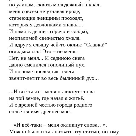
по улицам, сквозь молодёжный шквал,
меня совсем не узнавая вроде,
стареющие женщины проходят,
которых я девчонками знавал...
И память дышит горячо и сладко,
неопалимой свежестью хмеля.
И вдруг я слышу чей-то оклик: "Славка!"
оглядываюсь! Это – не меня.
Нет, не меня... И сединою снега
давно сменился тополиный пух.
И по зиме последняя телега
звенит-летит во весь былинный дух...
...И всё-таки – меня окликнут снова
на той земле, где начал я житьё.
И с древней честью города родного
сольётся имя древнее моё.
«И всё-таки – меня окликнут снова…».
Можно было и так назвать эту статью, потому