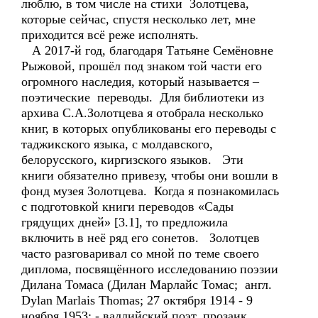
люблю, в том числе на стихи Золотцева,
которые сейчас, спустя несколько лет, мне
приходится всё реже исполнять.
А 2017-й год, благодаря Татьяне Семёновне
Рыжовой, прошёл под знаком той части его
огромного наследия, который называется –
поэтические переводы. Для библиотеки из
архива С.А.Золотцева я отобрала несколько
книг, в которых опубликованы его переводы с
таджикского языка, с молдавского,
белорусского, киргизского языков. Эти
книги обязателно привезу, чтобы они вошли в
фонд музея Золотцева. Когда я познакомилась
с подготовкой книги переводов «Сады
грядущих дней» [3.1], то предложила
включить в неё ряд его сонетов. Золотцев
часто разговаривал со мной по теме своего
диплома, посвящённого исследованию поэзии
Дилана Томаса (Дилан Марлайс Томас; англ.
Dylan Marlais Thomas; 27 октября 1914 - 9
ноября 1953; - валлийский поэт, прозаик,