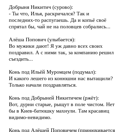
Добрыня Никитич (сурово):
- Ты что, Илья, раскричался? Так и
последних-то распугаешь. Да и копьё своё
спрятал бы, чай не на половцев собрались...
Алёша Попович (улыбается):
Во мужики дают! Я уж давно всех своих
поздравил. А с ними так, за компанию решил
съездить...
Конь под Ильёй Муромцем (подумал):
И какого лешего из конюшни нас вытащили?
Только начали поздравляться.
Конь под Добрыней Никитичем (ржёт):
Вот, дурни старые, рыщут в поле чистом. Нет
бы в Киев-батюшку махнули. Там красавиц
видимо-невидимо.
Конь под Алёшей Поповичем (принюхивается