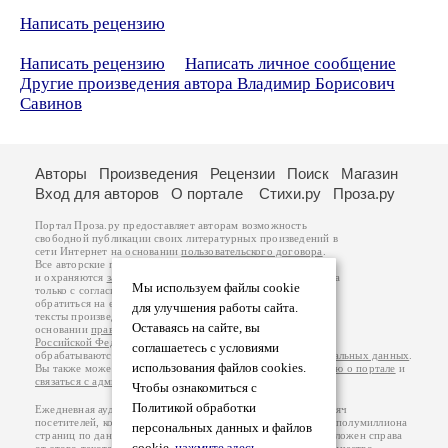
Написать рецензию
Написать рецензию
Написать личное сообщение
Другие произведения автора Владимир Борисович
Савинов
Авторы
Произведения
Рецензии
Поиск
Магазин
Вход для авторов
О портале
Стихи.ру
Проза.ру
Портал Проза.ру предоставляет авторам возможность
свободной публикации своих литературных произведений в
сети Интернет на основании
пользовательского договора
.
Все авторские права на произведения принадлежат авторам
и охраняются
законом
. Перепечатка произведений возможна
Мы используем файлы cookie
только с согласия его автора, к которому вы можете
обратиться на его авторской странице. Ответственность за
для улучшения работы сайта.
тексты произведений авторы несут самостоятельно на
Оставаясь на сайте, вы
основании
правил публикации
и
законодательства
Российской Федерации
. Данные пользователей
соглашаетесь с условиями
обрабатываются на основании
Политики обработки персональных данных
.
использования файлов cookies.
Вы также можете посмотреть более подробную
информацию о портале
и
связаться с администрацией
.
Чтобы ознакомиться с
Политикой обработки
Ежедневная аудитория портала Проза.ру – порядка 100 тысяч
посетителей, которые в общей сумме просматривают более полумиллиона
персональных данных и файлов
страниц по данным счетчика посещаемости, который расположен справа