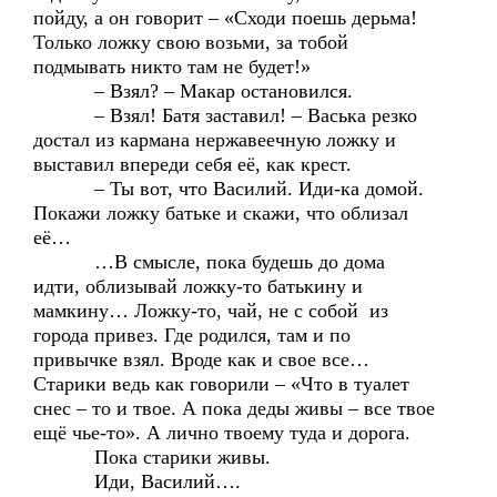
пойду, а он говорит – «Сходи поешь дерьма!
Только ложку свою возьми, за тобой
подмывать никто там не будет!»
– Взял? – Макар остановился.
– Взял! Батя заставил! – Васька резко
достал из кармана нержавеечную ложку и
выставил впереди себя её, как крест.
– Ты вот, что Василий. Иди-ка домой.
Покажи ложку батьке и скажи, что облизал
её…
…В смысле, пока будешь до дома
идти, облизывай ложку-то батькину и
мамкину… Ложку-то, чай, не с собой из
города привез. Где родился, там и по
привычке взял. Вроде как и свое все…
Старики ведь как говорили – «Что в туалет
снес – то и твое. А пока деды живы – все твое
ещё чье-то». А лично твоему туда и дорога.
Пока старики живы.
Иди, Василий….