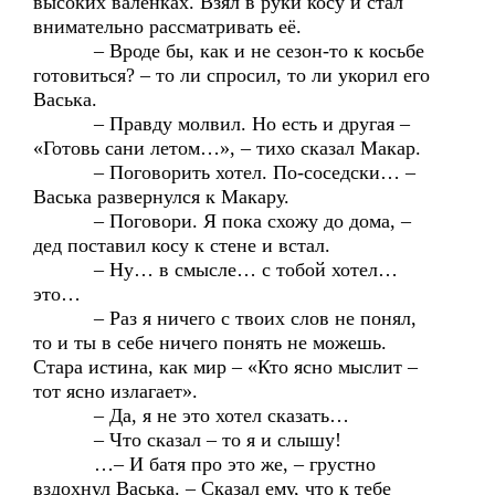
высоких валенках. Взял в руки косу и стал
внимательно рассматривать её.
– Вроде бы, как и не сезон-то к косьбе
готовиться? – то ли спросил, то ли укорил его
Васька.
– Правду молвил. Но есть и другая –
«Готовь сани летом…», – тихо сказал Макар.
– Поговорить хотел. По-соседски… –
Васька развернулся к Макару.
– Поговори. Я пока схожу до дома, –
дед поставил косу к стене и встал.
– Ну… в смысле… с тобой хотел…
это…
– Раз я ничего с твоих слов не понял,
то и ты в себе ничего понять не можешь.
Стара истина, как мир – «Кто ясно мыслит –
тот ясно излагает».
– Да, я не это хотел сказать…
– Что сказал – то я и слышу!
…– И батя про это же, – грустно
вздохнул Васька. – Сказал ему, что к тебе