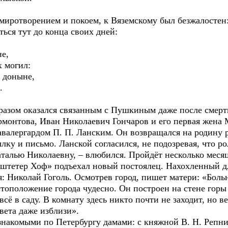
отворением и покоем, к Вяземскому был безжалостен: з
ться тут до конца своих дней:
е,
 могил:
 доныне,
.
ом оказался связанным с Пушкиным даже после смерти
ермонтова, Иван Николаевич Гончаров и его первая жена
кавалергардом П. П. Ланским. Он возвращался на родину
ылку и письмо. Ланской согласился, не подозревая, что р
аталью Николаевну, – влюбился. Пройдёт несколько месяц
тетер Хоф» подъехал новый постоялец. Нахохленный дли
: Николай Гоголь. Осмотрев город, пишет матери: «Больн
тоположение города чудесно. Он построен на стене горы 
всё в саду. В комнату здесь никто почти не заходит, но в
вета даже изблизи».
накомыми по Петербургу дамами: с княжной В. Н. Репни