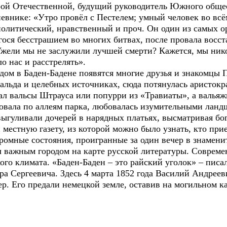
ой Отечественной, будущий руководитель Южного общес
евнике: «Утро провёл с Пестелем; умный человек во всё
политический, нравственный и проч. Он один из самых о
ося бесстрашием во многих битвах, после провала восст
Ужели мы не заслужили лучшей смерти? Кажется, мы нико
о нас и расстрелять».
ом в Баден-Бадене появятся многие друзья и знакомцы 
да и целебных источниках, сюда потянулась аристокра
л вальсы Штрауса или попурри из «Травиаты», а вальяж
овала по аллеям парка, любовалась изумительными ланд
выгуливали дочерей в нарядных платьях, высматривая бо
естную газету, из которой можно было узнать, кто прие
ромные состояния, проигранные за один вечер в знаменит
важным городом на карте русской литературы. Совреме
ого климата. «Баден-Баден – это райский уголок» – писа
 Сергеевича. Здесь 4 марта 1852 года Василий Андреевич
мер. Его предали немецкой земле, оставив на могильном к