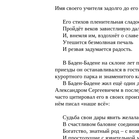
Имя своего учителя задолго до е
Его стихов пленительная сладо
Пройдёт веков завистливую дал
И, внемля им, вздохнёт о славе 
Утешится безмолвная печаль
И резвая задумается радость.
В Баден-Бадене на склоне лет по
приезды он останавливался в гос
курортного парка и знаменитого ка
В Баден-Бадене жил ещё один дру
Александром Сергеевичем в после
часто цитировал его в своих прои
нём писал «наше всё»:
Судьба свои дары явить желала 
В счастливом баловне соедини
Богатство, знатный род – с во
И простодушие с язвительной у