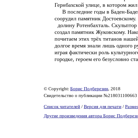
Гернбахской улице, в котором жил
В последние годы в Баден-Бадене
соорудил памятник Достоевскому. 
долину Ротенбахталь. Скульптор 
создал памятник Жуковскому. Нак
почитаем этих трёх титанов наше
долгое время знали лишь одного р
играя фактически роль культурног
городке, героем его безусловно ста
© Copyright:
Борис Подберезин
, 2018
Свидетельство о публикации №21803110066
Список читателей
/
Версия для печати
/
Разме
Другие произведения автора Борис Подберез