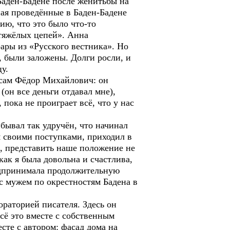
Баден-Бадене после женитьбы на
ая проведённые в Баден-Бадене
ию, что это было что-то
 тяжёлых цепей». Анна
рары из «Русского вестника». Но
 были заложены. Долги росли, и
у.
 сам Фёдор Михайлович: он
(он все деньги отдавал мне),
 пока не проиграет всё, что у нас
бывал так удручён, что начинал
ня своими поступками, приходил в
о, представить наше положение не
как я была довольна и счастлива,
редпринимала продолжительную
 с мужем по окрестностям Бадена в
раторией писателя. Здесь он
сё это вместе с собственным
сте с автором: фасад дома на