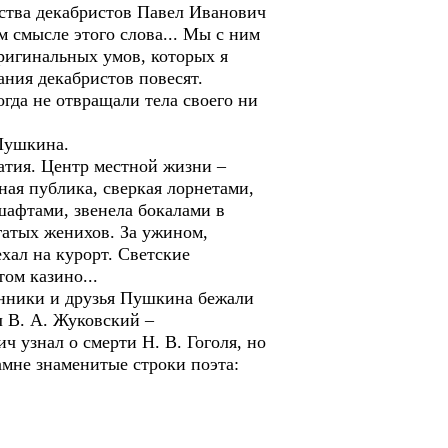
тва декабристов Павел Иванович
м смысле этого слова... Мы с ним
ригинальных умов, которых я
ания декабристов повесят.
гда не отвращали тела своего ни
Пушкина.
тия. Центр местной жизни –
ная публика, сверкая лорнетами,
шафтами, звенела бокалами в
гатых женихов. За ужином,
хал на курорт. Светские
ом казино...
нники и друзья Пушкина бежали
л В. А. Жуковский –
 узнал о смерти Н. В. Гоголя, но
амне знаменитые строки поэта: