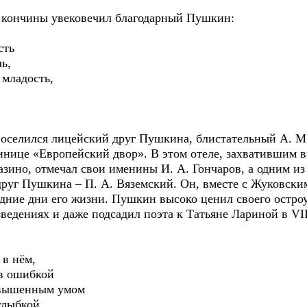
го кончины увековечил благодарный Пушкин:
сть
ь,
младость,
селился лицейский друг Пушкина, блистательный А. М.
тинице «Европейский двор». В этом отеле, захватившим 
зино, отмечал свои именины И. А. Гончаров, а одним из 
г Пушкина – П. А. Вяземский. Он, вместе с Жуковским
дние дни его жизни. Пушкин высоко ценил своего остроу
зведениях и даже подсадил поэта к Татьяне Лариной в VI
в нём,
в ошибкой
звышенным умом
лыбкой.