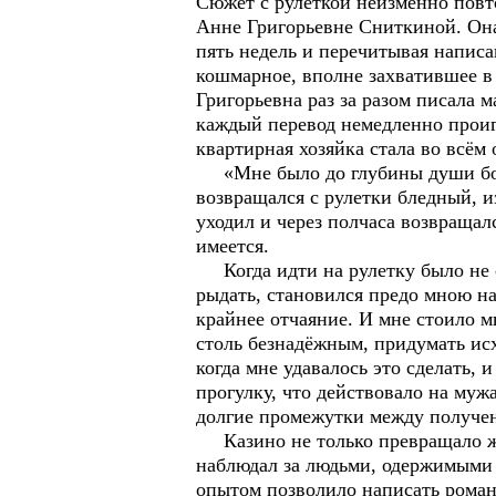
Сюжет с рулеткой неизменно повт
Анне Григорьевне Сниткиной. Она
пять недель и перечитывая написа
кошмарное, вполне захватившее в
Григорьевна раз за разом писала 
каждый перевод немедленно проиг
квартирная хозяйка стала во всём
«Мне было до глубины души боль
возвращался с рулетки бледный, из
уходил и через полчаса возвращалс
имеется.
Когда идти на рулетку было не с
рыдать, становился предо мною на
крайнее отчаяние. И мне стоило м
столь безнадёжным, придумать исх
когда мне удавалось это сделать,
прогулку, что действовало на муж
долгие промежутки между получен
Казино не только превращало жиз
наблюдал за людьми, одержимыми 
опытом позволило написать роман 