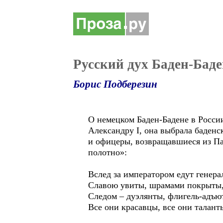
Русский дух Баден-Бад
Борис Подберезин
О немецком Баден-Бадене в Росси
Александру I, она выбрала баденс
и офицеры, возвращавшиеся из Па
полотно»:
Вслед за императором едут генера
Славою увиты, шрамами покрыты, 
Следом – дуэлянты, флигель-адъю
Все они красавцы, все они талант