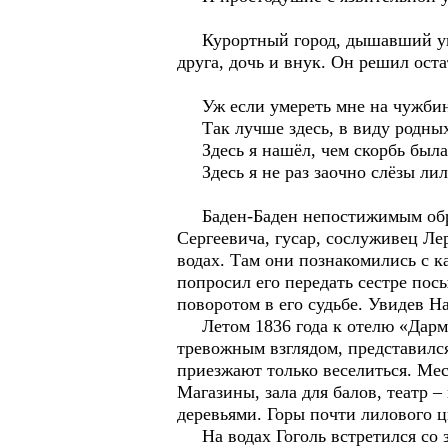
Курортный город, дышавший умир
друга, дочь и внук. Он решил оста
Уж если умереть мне на чужбин
Так лучше здесь, в виду родных
Здесь я нашёл, чем скорбь была
Здесь я не раз заочно слёзы лил
Баден-Баден непостижимым образ
Сергеевича, гусар, сослуживец Л
водах. Там они познакомились с 
попросил его передать сестре пос
поворотом в его судьбе. Увидев Н
Летом 1836 года к отелю «Дармш
тревожным взглядом, представился
приезжают только веселиться. Мес
Магазины, зала для балов, театр – 
деревьями. Горы почти лилового ц
На водах Гоголь встретился со з