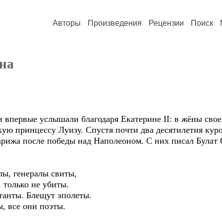
Авторы
Произведения
Рецензии
Поиск
ена
и впервые услышали благодаря Екатерине II: в жёны сво
кую принцессу Луизу. Спустя почти два десятилетия кур
рижа после победы над Наполеоном. С них писал Булат 
лы, генералы свиты,
только не убиты.
танты. Блещут эполеты.
ы, все они поэты.