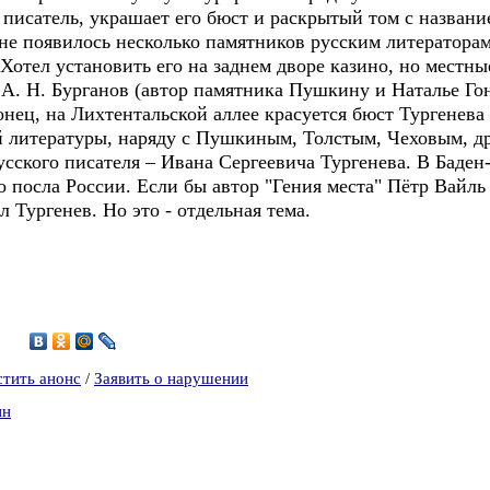
 писатель, украшает его бюст и раскрытый том с назван
 появилось несколько памятников русским литераторам
Хотел установить его на заднем дворе казино, но местны
А. Н. Бурганов (автор памятника Пушкину и Наталье Го
онец, на Лихтентальской аллее красуется бюст Тургенев
й литературы, наряду с Пушкиным, Толстым, Чеховым, д
усского писателя – Ивана Сергеевича Тургенева. В Баден
о посла России. Если бы автор "Гения места" Пётр Вайль
л Тургенев. Но это - отдельная тема.
3
стить анонс
/
Заявить о нарушении
ин