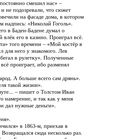
 постоянно смешил нас» –
и не подозревали, что сюжет
вечили на фасаде дома, в котором
м надпись: «Николай Гоголь».
го в Баден-Бадене думал о
 влёк его в казино. Проиграл всё.
ита» того времени – «Мой костёр в
л для него у знакомого. Лев
 бегал в рулетку». Полученные
 всё проиграет, ибо разменял
род. А больше всего сам дрянь».
еля такой жизни».
уте... – пишет о Толстом Иван
о намерение, и так как у меня
он дал нужные деньги».
еня».
чился» в 1863-м, приехав в
 Возвращался сюда несколько раз.