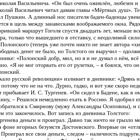
Николая Васильевича. «Он был очень оживлён, любезен и
колай Васильевич читал дамам главы «Мёртвых душ». Те 
л Пушкин. А длинный нос писателя баден-баденцы увеко
тся в щель между занавесками воображаемого окна. Рядо
вший маршрут Гоголя спустя двадцать лет, меньше все
ра, только что вышедшего в отставку, с неодолимой силой
 Полонского (теперь уже почти никто не знает автора «х
ободных денег не было, но Толстого он выручил – одолжи
внике: «Полонский добр, мил, но я и не думал о нём, всё
о. «Я не мог оторвать его от рулетки, – я боялся, что он
олонский.
ало русской революции» изливает в дневнике: «Дрянь на
 потому что не на что. Дурно, гадко, и вот уже скоро нед
рибывает И. С. Тургенев. «Он сидел в Бадене, как в ом
кину, – Решился немедленно ехать в Россию. Я одобрил ег
я обратился к Смирнову (мужу Александры Осиповны), и 
м это закончилось. Вот запись из дневника Толстого:
ргенева деньги и проиграл. Давно так ничто не грызло м
оне игорных безумств Достоевского. Впервые он «отли
Проиграл все свои деньги, следом – наличность подруги.