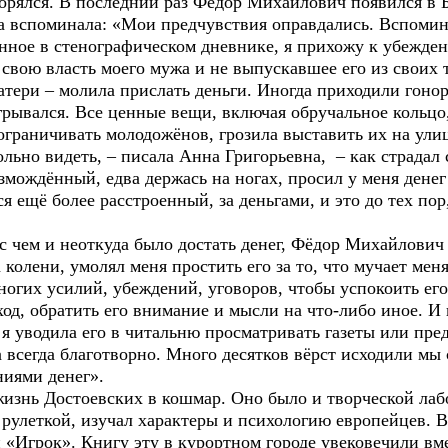
орялся. В последний раз Фёдор Михайлович появился в 
 вспоминала: «Мои предчувствия оправдались. Вспомин
нное в стенографическом дневнике, я прихожу к убежден
 свою власть моего мужа и не выпускавшее его из своих
матери – молила прислать деньги. Иногда приходили гоно
рывался. Все ценные вещи, включая обручальное кольцо,
 ограничивать молодожёнов, грозила выставить их на улиц
но видеть, – писала Анна Григорьевна, – как страдал
мождённый, едва держась на ногах, просил у меня денег 
я ещё более расстроенный, за деньгами, и это до тех пор,
 чем и неоткуда было достать денег, Фёдор Михайлович 
 колени, умолял меня простить его за то, что мучает ме
ногих усилий, убеждений, уговоров, чтобы успокоить ег
од, обратить его внимание и мысли на что-либо иное. И 
 и я уводила его в читальню просматривать газеты или п
а всегда благотворно. Много десятков вёрст исходили мы
иями денег».
нь Достоевских в кошмар. Оно было и творческой лабо
рулеткой, изучал характеры и психологию европейцев. В
«Игрок». Книгу эту в курортном городе увековечили вме