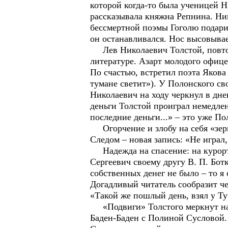
которой когда-то была ученицей 
рассказывала княжна Репнина. Ни
бессмертной поэмы Гоголю подари
он останавливался. Нос высовывае
Лев Николаевич Толстой, повтори
литературе. Азарт молодого офице
По счастью, встретил поэта Якова
тумане светит»). У Полонского св
Николаевич на ходу черкнул в дне
деньги Толстой проиграл немедленн
последние деньги...» – это уже П
Огорчение и злобу на себя «зерк
Следом – новая запись: «Не играл,
Надежда на спасение: на курорт п
Сергеевич своему другу В. П. Бот
собственных денег не было – то 
Догадливый читатель сообразит че
«Такой же пошлый день, взял у Ту
«Подвиги» Толстого меркнут на ф
Баден-Баден с Полиной Сусловой. 