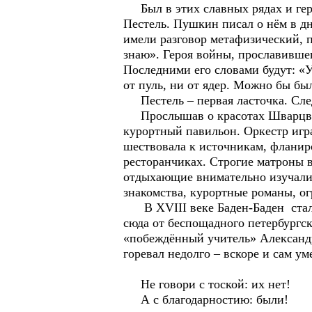
Был в этих славных рядах и гер
Пестель. Пушкин писал о нём в дн
имели разговор метафизический, 
знаю». Героя войны, прославившег
Последними его словами будут: «
от пуль, ни от ядер. Можно бы был
Пестель – первая ласточка. След
Прослышав о красотах Шварцваль
курортный павильон. Оркестр игра
шествовала к источникам, фланир
ресторанчиках. Строгие матроны 
отдыхающие внимательно изучали м
знакомства, курортные романы, ог
В XVIII веке Баден-Баден стал 
сюда от беспощадного петербургск
«побеждённый учитель» Александра
горевал недолго – вскоре и сам у
Не говори с тоской: их нет!
А с благодарностию: были!