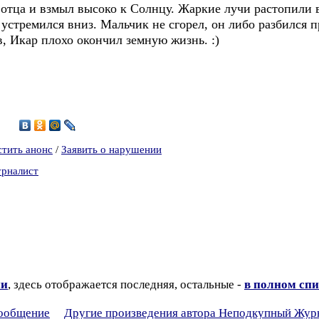
отца и взмыл высоко к Солнцу. Жаркие лучи растопили 
 устремился вниз. Мальчик не сгорел, он либо разбился п
, Икар плохо окончил земную жизнь. :)
8
стить анонс
/
Заявить о нарушении
урналист
ии
, здесь отображается последняя, остальные -
в полном спи
сообщение
Другие произведения автора Неподкупный Жур