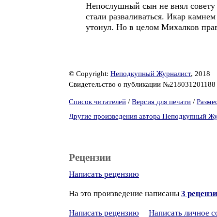
Непослушный сын не внял совету 
стали разваливаться. Икар камнем
утонул. Но в целом Михалков прав
© Copyright:
Неподкупный Журналист
, 2018
Свидетельство о публикации №21803120118
Список читателей
/
Версия для печати
/
Разме
Другие произведения автора Неподкупный Ж
Рецензии
Написать рецензию
На это произведение написаны
3 реценз
Написать рецензию
Написать личное 