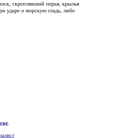
воск, скреплявший перья, крылья
ри ударе о морскую гладь, либо
ске
.
налист