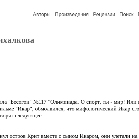
Авторы
Произведения
Рецензии
Поиск
ихалкова
а
ла "Бесогон" №117 "Олимпиада. О спорт, ты - мир! Или
фильме "Икар", обмолвился, что мифологический Икар с
ворят следующее...
нул остров Крит вместе с сыном Икаром, они улетали на