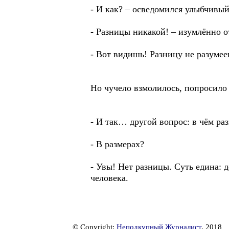
- И как? – осведомился улыбчивый
- Разницы никакой! – изумлённо о
- Вот видишь! Разницу не разумееш
Но чучело взмолилось, попросило 
- И так… другой вопрос: в чём р
- В размерах?
- Увы! Нет разницы. Суть едина: 
человека.
© Copyright:
Неподкупный Журналист
, 2018