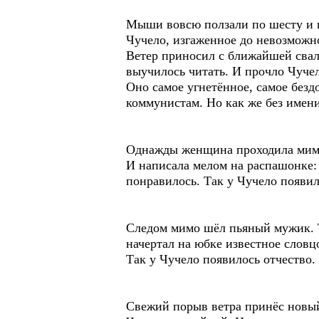
Мыши вовсю ползали по шесту и га
Чучело, изгаженное до невозможн
Ветер приносил с ближайшей свалк
выучилось читать. И прочло Чучел
Оно самое угнетённое, самое безд
коммунистам. Но как же без имен
Однажды женщина проходила мимо, 
И написала мелом на распашонке: 
понравилось. Так у Чучело появил
Следом мимо шёл пьяный мужик. То
начертал на юбке известное словц
Так у Чучело появилось отчество.
Свежий порыв ветра принёс новый