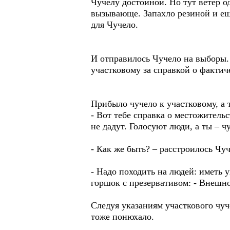
Чучелу достойной. Но тут ветер 
вызывающе. Запахло резиной и е
для Чучело.
И отправилось Чучело на выборы.
участковому за справкой о факти
Прибыло чучело к участковому, а т
- Вот тебе справка о местожительс
не дадут. Голосуют люди, а ты – ч
- Как же быть? – расстроилось Чуч
- Надо походить на людей: иметь 
горшок с презервативом: - Внешно
Следуя указаниям участкового чуч
тоже понюхало.