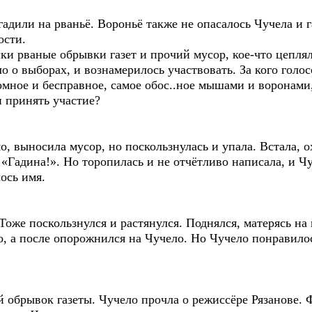
дили на рваньё. Вороньё также не опасалось Чучела и га
ости.
и рваные обрывки газет и прочий мусор, кое-что цепляло
о о выборах, и вознамерилось участвовать. За кого голос
омное и бесправное, самое обос..ное мышами и воронами, 
и принять участие?
выносила мусор, но поскользнулась и упала. Встала, ох
«Гадина!». Но торопилась и не отчётливо написала, и Ч
ось имя.
же поскользнулся и растянулся. Поднялся, матерясь на в
о, а после опорожнился на Чучело. Но Чучело понравило
 обрывок газеты. Чучело прочла о режиссёре Рязанове. 