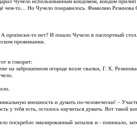
одарил Чучело использованным кондомом, кондом прилип 
щё чем-то… Но Чучело понравилось. Фамилию Резинова 
 А прописки-то нет? И пошло Чучело в паспортный стол.
ческом проживании.
от и говорит:
тве на заброшенном огороде возле свалки, Г. Х. Резинова
учело.
ело.
уникальную внешность и думать по-человечески! – Участ
сть у тебя есть, осталось научиться думать. Вот такой в
ело поскребло эмалированный затылок и - понюхало, зат