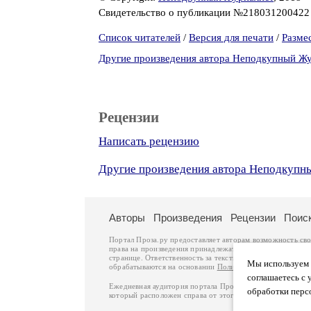
Свидетельство о публикации №21803120042
Список читателей
/
Версия для печати
/
Разме
Другие произведения автора Неподкупный Ж
Рецензии
Написать рецензию
Другие произведения автора Неподкупн
Авторы
Произведения
Рецензии
Поис
Портал Проза.ру предоставляет авторам возможность св
права на произведения принадлежат авторам и охраняют
странице. Ответственность за тексты произведений авто
Мы используем ф
обрабатываются на основании
Политики обработки перс
соглашаетесь с 
Ежедневная аудитория портала Проза.ру – порядка 100 
обработки перс
который расположен справа от этого текста. В каждой гр