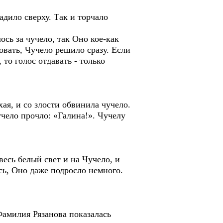
дило сверху. Так и торчало
сь за чучело, так Оно кое-как
овать, Чучело решило сразу. Если
то голос отдавать - только
ая, и со злости обвинила чучело.
учело прочло: «Галина!». Чучелу
есь белый свет и на Чучело, и
сь, Оно даже подросло немного.
Фамилия Рязанова показалась