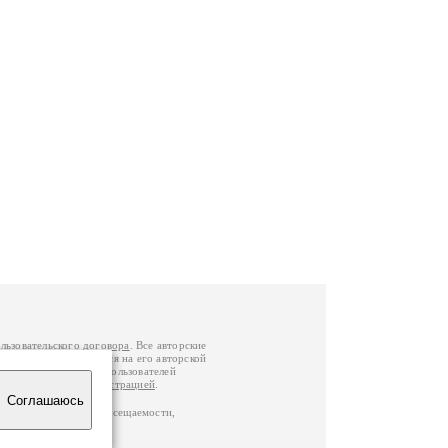
льзовательского договора
. Все авторские
у вы можете обратиться на его авторской
й Федерации
. Данные пользователей
е
и
связаться с администрацией
.
Соглашаюсь
по данным счетчика посещаемости,