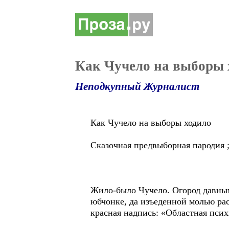
Как Чучело на выборы 
Неподкупный Журналист
Как Чучело на выборы ходило
Сказочная предвыборная пародия ;
Жило-было Чучело. Огород давным
юбчонке, да изъеденной молью ра
красная надпись: «Областная пси