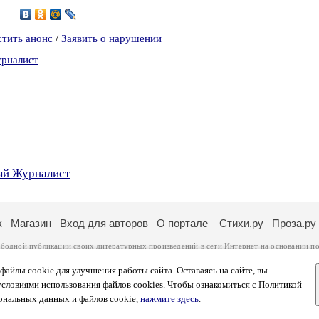
2
стить анонс
/
Заявить о нарушении
урналист
ый Журналист
к
Магазин
Вход для авторов
О портале
Стихи.ру
Проза.ру
ободной публикации своих литературных произведений в сети Интернет на основании
по
ся
законом
. Перепечатка произведений возможна только с согласия его автора, к котором
ры несут самостоятельно на основании
правил публикации
и
законодательства Российско
айлы cookie для улучшения работы сайта. Оставаясь на сайте, вы
ональных данных
. Вы также можете посмотреть более подробную
информацию о портал
условиями использования файлов cookies. Чтобы ознакомиться с Политикой
тысяч посетителей, которые в общей сумме просматривают более полумиллиона страниц 
ональных данных и файлов cookie,
нажмите здесь
.
афе указано по две цифры: количество просмотров и количество посетителей.