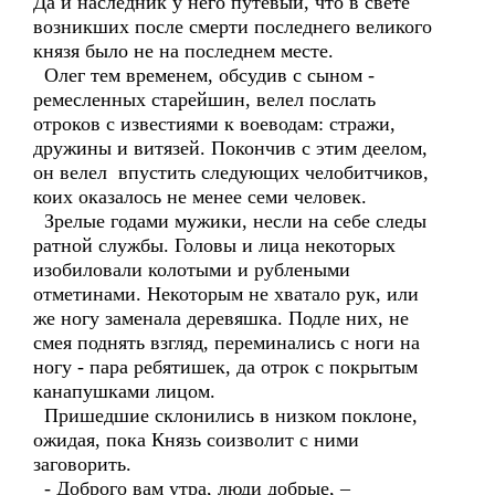
Да и наследник у него путёвый, что в свете
возникших после смерти последнего великого
князя было не на последнем месте.
Олег тем временем, обсудив с сыном -
ремесленных старейшин, велел послать
отроков с известиями к воеводам: стражи,
дружины и витязей. Покончив с этим деелом,
он велел впустить следующих челобитчиков,
коих оказалось не менее семи человек.
Зрелые годами мужики, несли на себе следы
ратной службы. Головы и лица некоторых
изобиловали колотыми и рублеными
отметинами. Некоторым не хватало рук, или
же ногу заменала деревяшка. Подле них, не
смея поднять взгляд, переминались с ноги на
ногу - пара ребятишек, да отрок с покрытым
канапушками лицом.
Пришедшие склонились в низком поклоне,
ожидая, пока Князь соизволит с ними
заговорить.
- Доброго вам утра, люди добрые, –