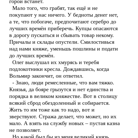
горой встанет.
Мало того, что грабят, так ещё и не
покупают у нас ничего. У бедноты денег нет,
а те, что побогаче, предпочитают серебро до
лучших времён приберечь. Купцы опасаются
в дорогу пускаться и сбывать товар некому.
Причалы и склады опустели. Смилостивься
над нами княже, уменьшь пошлины и подати
до лучших времён.
Олег выслушал их хмурясь и теребя
подлокотники кресла. Дождавшись, когда
Вольмир закончит, он ответил.
- Знаю, люди ремесленные, что вам тяжко.
Князья, да бояре грызутся и нет единства и
порядка в великом княжестве. Вот в столицу
всякий сброд обездоленный и собирается.
Жить то им тоже как то надо, вот и
зверствуют. Стража делает, что может, но их
мало. А взять на службу новых – пустая казна
не позволяет.
Но какой был бы из меня великий князь,