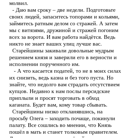
молвил.
- Даю вам сроку – две недели. Подготовьте
своих людей, запаситесь топорами и кольями,
займитесь ратным делом со стражей. А затем
мы с витязями, дружиной и стражей погоним
всех за ворота. И вам работа найдётся. Ведь
никто не знает ваших улиц лучше вас.
Старейшины закивали довольные мудрым
решением князя и заверили его в верности и
исполнении порученного им.
- А что касается податей, то не в моих силах
их снизить, ведь казна и без того пуста. Но
знайте, что недолго вам страдать отсутствием
купцов. Недавно к нам послы персидские
приплыли и просят торговать в обход
каганата. Будет вам, кому товар сбывать.
Старейшины низко откланявшись, на
просьбу Олега – заходить почаще, покинули
палату. Все сошлись во мнении, что Князь
пошёл в мать и станет толковым правителем.