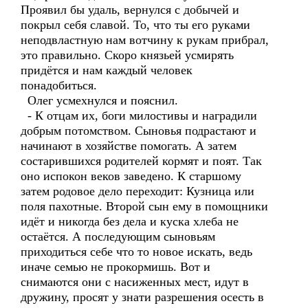
Проявил бы удаль, вернулся с добычей и
покрыл себя славой. То, что ты его руками
неподвластную нам вотчину к рукам прибрал,
это правильно. Скоро князьей усмирять
придётся и нам каждый человек
понадобиться.
Олег усмехнулся и пояснил.
- К отцам их, боги милостивы и наградили
добрым потомством. Сыновья подрастают и
начинают в хозяйстве помогать. А затем
состарившихся родителей кормят и поят. Так
оно испокон веков заведено. К старшому
затем родовое дело переходит: Кузница или
поля пахотные. Второй сын ему в помощники
идёт и никогда без дела и куска хлеба не
остаётся. А последующим сыновьям
приходиться себе что то новое искать, ведь
иначе семью не прокормишь. Вот и
снимаются они с насиженных мест, идут в
дружину, просят у знати разрешения осесть в