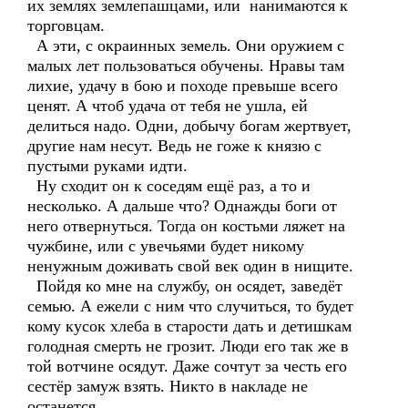
их землях землепашцами, или нанимаются к
торговцам.
А эти, с окраинных земель. Они оружием с
малых лет пользоваться обучены. Нравы там
лихие, удачу в бою и походе превыше всего
ценят. А чтоб удача от тебя не ушла, ей
делиться надо. Одни, добычу богам жертвует,
другие нам несут. Ведь не гоже к князю с
пустыми руками идти.
Ну сходит он к соседям ещё раз, а то и
несколько. А дальше что? Однажды боги от
него отвернуться. Тогда он костьми ляжет на
чужбине, или с увечьями будет никому
ненужным доживать свой век один в нищите.
Пойдя ко мне на службу, он осядет, заведёт
семью. А ежели с ним что случиться, то будет
кому кусок хлеба в старости дать и детишкам
голодная смерть не грозит. Люди его так же в
той вотчине осядут. Даже сочтут за честь его
сестёр замуж взять. Никто в накладе не
останется.