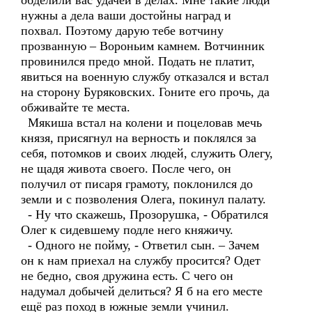
обделили вас удачей в делах. Мне такие люди
нужны а дела ваши достойны наград и
похвал. Поэтому дарую тебе вотчину
прозванную – Вороньим камнем. Вотчинник
провинился предо мной. Подать не платит,
явиться на военную службу отказался и встал
на сторону Буряковских. Гоните его прочь, да
обживайте те места.
Мякиша встал на колени и поцеловав мечь
князя, присягнул на верность и поклялся за
себя, потомков и своих людей, служить Олегу,
не щадя живота своего. После чего, он
получил от писаря грамоту, поклонился до
земли и с позволения Олега, покинул палату.
- Ну что скажешь, Прозорушка, - Обратился
Олег к сидевшему подле него княжичу.
- Одного не пойму, - Ответил сын. – Зачем
он к нам приехал на службу просится? Одет
не бедно, своя дружина есть. С чего он
надумал добычей делиться? Я б на его месте
ещё раз поход в южные земли учинил.