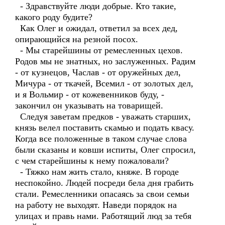
- Здравствуйте люди добрые. Кто такие,
какого роду будите?
Как Олег и ожидал, ответил за всех дед,
опирающийся на резной посох.
- Мы старейшины от ремесленных цехов.
Родов мы не знатных, но заслуженных. Радим
- от кузнецов, Часлав - от оружейных дел,
Мичура - от ткачей, Всемил - от золотых дел,
и я Вольмир - от кожевенников буду, -
закончил он указывать на товарищей.
Следуя заветам предков - уважать старших,
князь велел поставить скамью и подать квасу.
Когда все положенные в таком случае слова
были сказаны и ковши испиты, Олег спросил,
с чем старейшины к нему пожаловали?
- Тяжко нам жить стало, княже. В городе
неспокойно. Людей посреди бела дня грабить
стали. Ремесленники опасаясь за свои семьи
на работу не выходят. Наведи порядок на
улицах и правь нами. Работящий люд за тебя