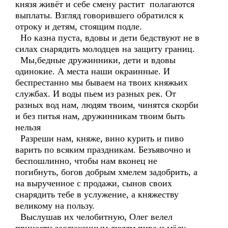
князя живёт и себе смену растит полагаются
выплаты. Взгляд говорившего обратился к
отроку и детям, стоящим подле.
Но казна пуста, вдовы и дети бедствуют не в
силах снарядить молодцев на защиту границ.
Мы,бедные дружинники, дети и вдовы
одинокие. А места наши окраинные. И
беспрестанно мы бываем на твоих княжьих
службах. И воды пьем из разных рек. От
разных вод нам, людям твоим, чинятся скорби
и без питья нам, дружинникам твоим быть
нельзя
Разреши нам, княже, вино курить и пиво
варить по всяким праздникам. Безъявочно и
беспошлинно, чтобы нам вконец не
погибнуть, богов добрым хмелем задобрить, а
на вырученное с продажи, сынов своих
снарядить тебе в услужение, а княжеству
великому на пользу.
Выслушав их челобитную, Олег велел