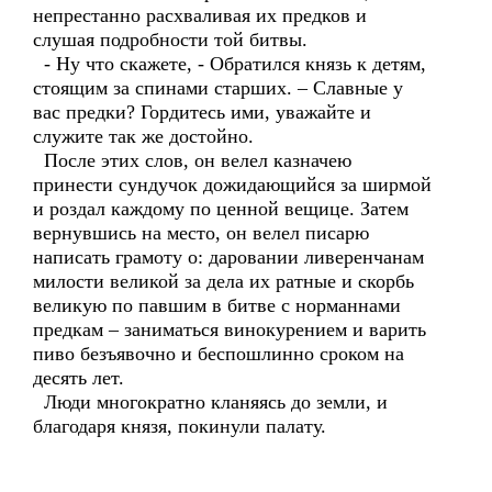
непрестанно расхваливая их предков и
слушая подробности той битвы.
- Ну что скажете, - Обратился князь к детям,
стоящим за спинами старших. – Славные у
вас предки? Гордитесь ими, уважайте и
служите так же достойно.
После этих слов, он велел казначею
принести сундучок дожидающийся за ширмой
и роздал каждому по ценной вещице. Затем
вернувшись на место, он велел писарю
написать грамоту о: даровании ливеренчанам
милости великой за дела их ратные и скорбь
великую по павшим в битве с норманнами
предкам – заниматься винокурением и варить
пиво безъявочно и беспошлинно сроком на
десять лет.
Люди многократно кланяясь до земли, и
благодаря князя, покинули палату.