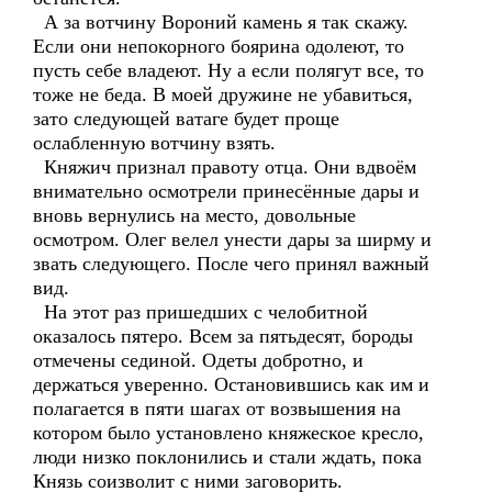
А за вотчину Вороний камень я так скажу.
Если они непокорного боярина одолеют, то
пусть себе владеют. Ну а если полягут все, то
тоже не беда. В моей дружине не убавиться,
зато следующей ватаге будет проще
ослабленную вотчину взять.
Княжич признал правоту отца. Они вдвоём
внимательно осмотрели принесённые дары и
вновь вернулись на место, довольные
осмотром. Олег велел унести дары за ширму и
звать следующего. После чего принял важный
вид.
На этот раз пришедших с челобитной
оказалось пятеро. Всем за пятьдесят, бороды
отмечены сединой. Одеты добротно, и
держаться уверенно. Остановившись как им и
полагается в пяти шагах от возвышения на
котором было установлено княжеское кресло,
люди низко поклонились и стали ждать, пока
Князь соизволит с ними заговорить.