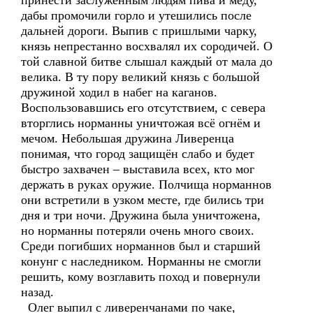
принести заслуженным людям пива и мёду,
дабы промочили горло и утешились после
дальней дороги. Выпив с пришлыми чарку,
князь непрестанно восхвалял их сородичей. О
той славной битве слышал каждый от мала до
велика. В ту пору великий князь с большой
дружиной ходил в набег на каганов.
Воспользовавшись его отсутствием, с севера
вторглись норманны уничтожая всё огнём и
мечом. Небольшая дружина Ливеренца
понимая, что город защищён слабо и будет
быстро захвачен – выставила всех, кто мог
держать в руках оружие. Полчища норманнов
они встретили в узком месте, где бились три
дня и три ночи. Дружина была уничтожена,
но норманны потеряли очень много своих.
Среди погибших норманнов был и старший
конунг с наследником. Норманны не смогли
решить, кому возглавить поход и повернули
назад.
Олег выпил с ливеренчанами по чаке,