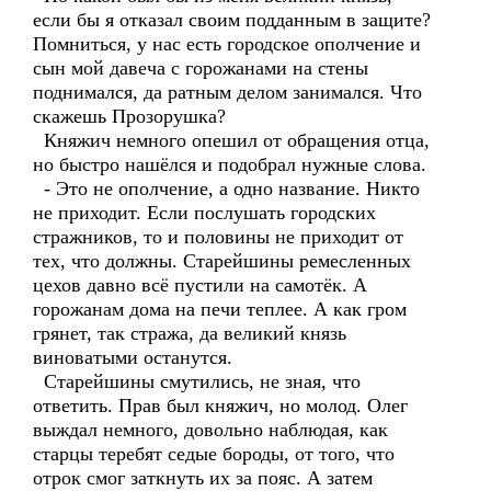
если бы я отказал своим подданным в защите?
Помниться, у нас есть городское ополчение и
сын мой давеча с горожанами на стены
поднимался, да ратным делом занимался. Что
скажешь Прозорушка?
Княжич немного опешил от обращения отца,
но быстро нашёлся и подобрал нужные слова.
- Это не ополчение, а одно название. Никто
не приходит. Если послушать городских
стражников, то и половины не приходит от
тех, что должны. Старейшины ремесленных
цехов давно всё пустили на самотёк. А
горожанам дома на печи теплее. А как гром
грянет, так стража, да великий князь
виноватыми останутся.
Старейшины смутились, не зная, что
ответить. Прав был княжич, но молод. Олег
выждал немного, довольно наблюдая, как
старцы теребят седые бороды, от того, что
отрок смог заткнуть их за пояс. А затем