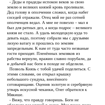
- Деды и прадеды испокон веков за свою
землю и великих князей кровь проливали.
Дед голову в ополчении сложил, когда набег
соседей отражали. Отец мой не раз сотней
ополченцев ведал. А мне не повезло – мал я
был для ратных дел, а когда подрос – великого
князя не стало. А удаль молодецкую куда то
девать надо, поэтому собрали мы с друзьями
лихую ватагу и прошлись по землям
запредельным. К нам от туда часто незваные
гости приходят. Пленённых земляков из
рабства вернули, вражин славно порубали, да
и добычей нас боги в походе не обделили.
Позволь Князь с тобой удачей поделиться. С
этими словами, он открыл крышку
небольшого сундука, внесённого
сотоварищами. Оценив золотую и серебряную
утварь искусной чеканки, Олег обратился к
Мякише.
- Вижу, что правду говоришь. Боги не