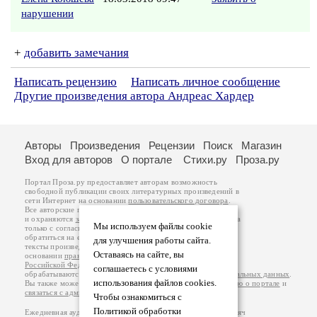
нарушении
+
добавить замечания
Написать рецензию
Написать личное сообщение
Другие произведения автора Андреас Хардер
Авторы
Произведения
Рецензии
Поиск
Магазин
Вход для авторов
О портале
Стихи.ру
Проза.ру
Портал Проза.ру предоставляет авторам возможность
свободной публикации своих литературных произведений в
сети Интернет на основании
пользовательского договора
.
Все авторские права на произведения принадлежат авторам
и охраняются
законом
. Перепечатка произведений возможна
Мы используем файлы cookie
только с согласия его автора, к которому вы можете
обратиться на его авторской странице. Ответственность за
для улучшения работы сайта.
тексты произведений авторы несут самостоятельно на
Оставаясь на сайте, вы
основании
правил публикации
и
законодательства
Российской Федерации
. Данные пользователей
соглашаетесь с условиями
обрабатываются на основании
Политики обработки персональных данных
.
использования файлов cookies.
Вы также можете посмотреть более подробную
информацию о портале
и
связаться с администрацией
.
Чтобы ознакомиться с
Политикой обработки
Ежедневная аудитория портала Проза.ру – порядка 100 тысяч