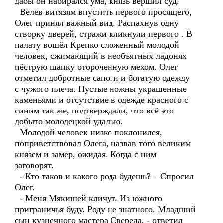
дабы он набирался ума, князь вершил суд.
Велев витязям впустить первого просящего,
Олег принял важный вид. Распахнув одну
створку дверей, стражи кликнули первого . В
палату вошёл Крепко сложенный молодой
человек, сжимающий в необъятных ладонях
пёструю шапку отороченную мехом. Олег
отметил добротные сапоги и богатую одежду
с чужого плеча. Пустые ножны украшенные
каменьями и отсутствие в одежде красного с
синим так же, подтверждали, что всё это
добыто молодецкой удалью.
Молодой человек низко поклонился,
поприветствовал Олега, назвав того великим
князем и замер, ожидая. Когда с ним
заговорят.
- Кто таков и какого рода будешь? – Спросил
Олег.
- Меня Мякишей кличут. Из южного
приграничья буду. Роду не знатного. Младший
сын кузнечного мастера Свереда, - ответил