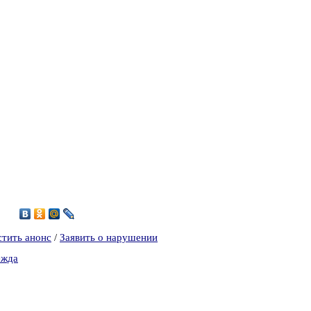
4
стить анонс
/
Заявить о нарушении
ежда