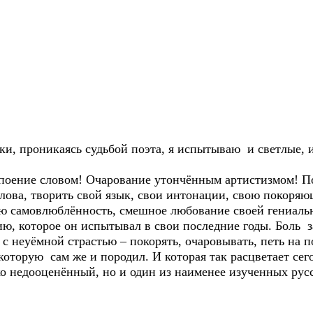
, проникаясь судьбой поэта, я испытываю и светлые, 
поение словом! Очарование утончённым артистизмом! П
ова, творить свой язык, свои интонации, свою покоряю
амовлюблённость, смешное любование своей гениальн
ию, которое он испытывал в свои последние годы. Боль 
 с неуёмной страстью – покорять, очаровывать, петь на п
торую сам же и породил. И которая так расцветает сег
 недооценённый, но и один из наименее изученных русс