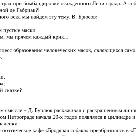
 страх при бомбардировке осажденного Ленинграда. А со
ой де Габриак?!
о века мы найдем эту тему. В. Брюсов:
пустые маски
ы прячем каждый крик...
сс образования человеческих масок, являющихся самоз
.
и,
а;
 сказке?
м смысле – Д. Бурлюк расхаживал с раскрашенным лицо
ом Петрограде начала 20-х годов появлялся в цилиндре и
валенки.
оэтическое кафе «Бродячая собака» преобразилось в «П