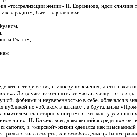
 «театрализации жизни» Н. Евреинова, идеи слияния т
м маскарадным, быт – карнавалом:
уаном,
,
ым Гланом,
,
нам
.
елять и творчество, и манеру поведения, и стиль жизн
сть». Лицо уже не отличить от маски, маску – от лица.
ой, фобиями и неуверенностью в себе, облачался в зна
ед публикой не «облаком в штанах», а брутальным «Пр
едводителем планетарных погромов. Его маску уличного 
нное лицо. Н. Клюев, всегда являвшийся среди поэтов в
ых сапогах, в «мирской» жизни одевался как изысканный
еатрально звала смерть, как освобождение («Ты все равн