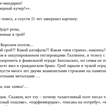
де-мандарин!
 черный кучер!»».
овел, а спустя 11 лет завершил картину:
ут розы,
ые в гроб!
оролем поэтов...
роб?! Какой катафалк?! Какая «моя страна», наконец?!
им в оккупированном гитлеровцами Таллинне, и телегу с
хоронить в фамильной ограде Запольских, но семья не п
оэт жил в гражданском браке. Гроб зарыли в чужой огра
пустя много лет двумя знаменитыми строками на памятни
цветными металлами …
как хамка!…
к. Скажем, вот эту – почему талантливый поэт писал т
сный пошляк», «парфюмерщик», «писака на потребу», «к