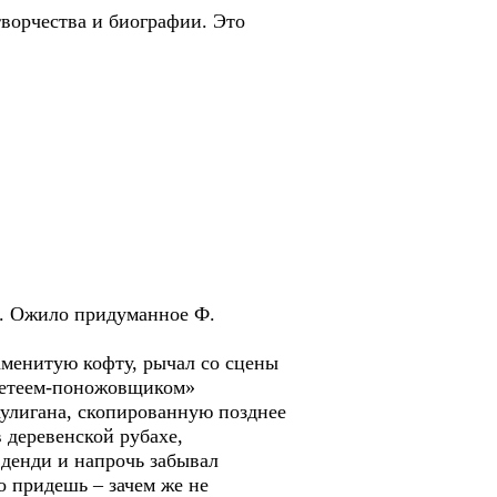
ворчества и биографии. Это
и. Ожило придуманное Ф.
менитую кофту, рычал со сцены
ометеем-поножовщиком»
хулигана, скопированную позднее
 деревенской рубахе,
 денди и напрочь забывал
о придешь – зачем же не