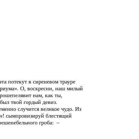
а потекут в сиреневом трауре
ариума». О, воскресни, наш милый
прошепелявит нам, как ты,
 был твой гордый девиз.
менно случится великое чудо. Из
сон! сымпровизируй блестящий
фешенебельного гроба: –