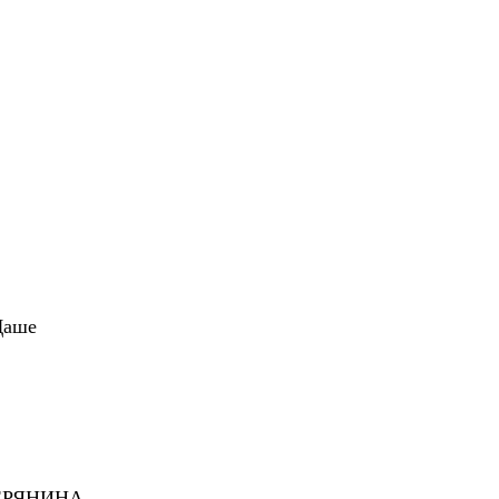
аше
РЯНИНА