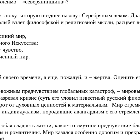
 клеймо – «северянинщина»?
поху, которую позднее назовут Серебряным веком. Два 
лый взлет философской и религиозной мысли, расцвет в
ний мир,
о Искусства:
увство,
нный пир.
воего времени, а еще, пожалуй, и – жертва. Оценить ег
жным предчувствием глобальных катастроф, – мировы
зревал кризис (суть его уловил известный русский фило
рот от духовных ценностей к материальным. Мир стреми
индивидуализм, породившие авангардизм с его стремле
ая сладость жизни, какое-то смутное предчувствие бли
ны и романтичны. Мир казался особенно дорогим и прек
Адамович).