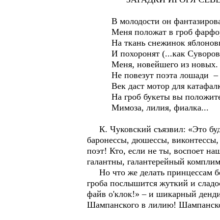
В молодости он фантазирова
Меня положат в гроб фарфо
На ткань снежинок яблонов
И похоронят (...как Суворова
Меня, новейшего из новых.
Не повезут поэта лошади –
Век даст мотор для катафалк
На гроб букеты вы положите
Мимоза, лилия, фиалка...
К. Чуковский съязвил: «Это буд
баронессы, дюшессы, виконтессы,
поэт! Кто, если не ты, воспоет н
галантны, галантерейный комплиме
Но что же делать принцессам без
гроба послышится жуткий и сладо
файв о'клок!» – и шикарный денди
Шампанского в лилию! Шампанско