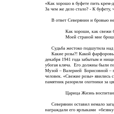
«Как хорошо в буфете пить крем-
За чем же дело стало? - К буфету,
В ответ Северянин и бровью не п
Как хороши, как свежи буд
Моей страной мне брошенн
Судьба жестоко подшутила над К
Какие розы?! Какой фарфоровый г
декабря 1941 года забытым и нищ
убогая кляча. Его должны были по
Музой – Валерией Борисовной – п
человек. «Свежие розы» явились с
памятник разорили охотники за 
Царица Жизнь воспитана, 
Северянин оставил немало загадо
награждали его ярлыками «безвку