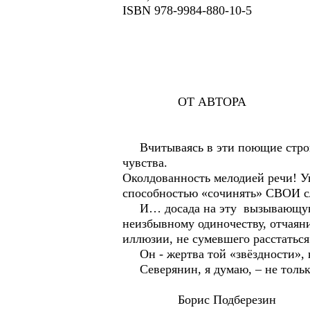
ISBN 978-9984-880-10-5
ОТ АВТОРА
Вчитываясь в эти поющие строки
чувства.
Околдованность мелодией речи! У
способностью «сочинять» СВОИ сл
И… досада на эту вызывающую с
неизбывному одиночеству, отчаян
иллюзии, не сумевшего расстаться
Он - жертва той «звёздности», ко
Северянин, я думаю, – не только
Борис Подберезин