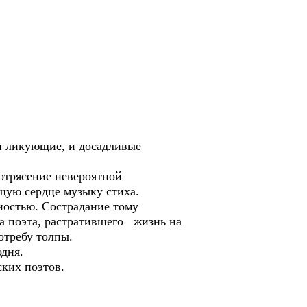
и ликующие, и досадливые
отрясение невероятной
щую сердце музыку стиха.
остью. Сострадание тому
за поэта, растратившего жизнь на
отребу толпы.
одня.
ких поэтов.