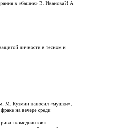
брания в «башне» В. Иванова?! А
ащитой личности в тесном и
м, М. Кузмин наносил «мушки»,
 фраке на вечере среди
ривал комедиантов».