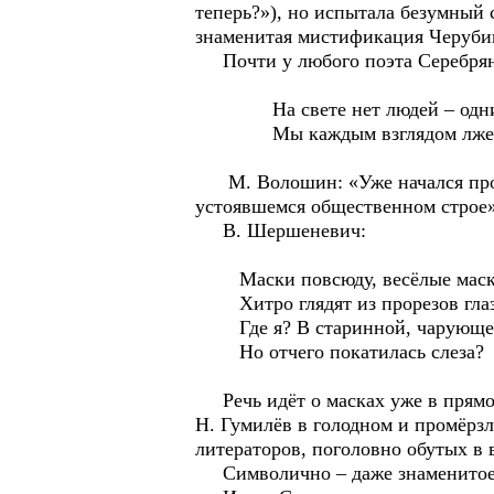
теперь?»), но испытала безумный
знаменитая мистификация Черубин
Почти у любого поэта Серебряног
На свете нет людей – одни 
Мы каждым взглядом лжем, м
М. Волошин: «Уже начался проце
устоявшемся общественном строе»
В. Шершеневич:
Маски повсюду, весёлые маск
Хитро глядят из прорезов глаз
Где я? В старинной, чарующей
Но отчего покатилась слеза?
Речь идёт о масках уже в прямо
Н. Гумилёв в голодном и промёрзл
литераторов, поголовно обутых в 
Символично – даже знаменитое п