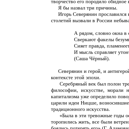
творчество его породило обидное
Я бы назвал три причины.
Игорь Северянин прославился в э
столетий вызвали в России небыва
А рядом, словно окна в си
Сверкают факелы безумног
Сияет правда, пламенеет ч
И мысль справляет утонче
(Саша Чёрный).
Северянин и герой, и антигерой с
контексте этой эпохи.
Серебряный век был полон трево
философии, искусстве, морали на
капитализма уже определило пово
царили идеи Ницше, возносившие 
традиционного искусства.
«Была в эти тревожные годы особ
торопились жить, все были ветре
боялись потерять его» (Г. 