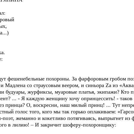
л:
ровый
ых,
...)
а.
:
ут фешенебельные похороны. За фарфоровым гробом поэт
 и Мадлена со страусовым веером, и синьора Za из «Акв
аши будуары, журфиксы, муаровые платья, экипажи? Кто 
нт? ... - Я каждую женщину хочу опринцессить! - таков
 принца? О, воскресни, наш милый принц! ... Тут непре
стный голос того, кого мы так горько оплакиваем: «Гар
-поэт, жеманно и кокетливо потягиваясь, выпрыгнет из 
го в лилию! – И закричит шоферу-похоронщику: