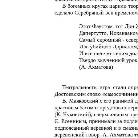
В богемных кругах царили теория
сделало Серебряный век времене
Этот Фаустом, тот Дон Ж
Дапертутто, Иоканааном
Самый скромный - северн
Иль убийцею Дорианом
И все шепчут своим диа
Твердо выученный урок
(А. Ахматова)
Театральность, игра стали опред
Достоевским слово «самосочиненно
В. Маяковский с его ранимой душ
красивым басом и представал пер
(К. Чуковский), сверхсильным пр
С. Есениным, принимали за подли
подпоясанный веревкой и в смазн
деревенский говор. А. Ахматова т