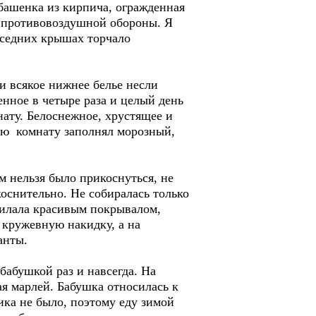
башенка из кирпича, огражденная
я противовоздушной обороны. Я
соседних крышах торчало
и всякое нижнее белье несли
енное в четыре раза и целый день
нату. Белоснежное, хрустящее и
сю комнату заполнял морозный,
м нельзя было прикоснуться, не
укоснительно. Не собиралась только
тилала красивым покрывалом,
 кружевную накидку, а на
анты.
бабушкой раз и навсегда. На
я марлей. Бабушка относилась к
ика не было, поэтому еду зимой