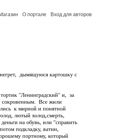
Магазин
О портале
Вход для авторов
инегрет, дымящуюся картошку с
 тортик "Ленинградский" и, за
ь сокровенным. Все жили
щались к мирной и понятной
голод, лютый холод,смерть,
деньги на обувь, или "справить
 потом подкладку, ватин,
 хорошему портному, который