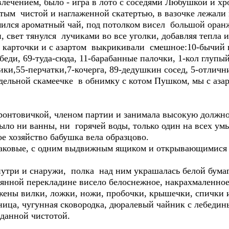
чением, было - игра в лото с соседями Любушкой и хр
тым чистой и наглаженной скатертью, в вазочке лежали 
ился ароматный чай, под потолком висел большой оранж
, свет тянулся лучиками во все уголки, добавляя тепла 
 карточки и с азартом выкрикивали смешное:10-бычий гл
ебеди, 69-туда-сюда, 11-барабанные палочки, 1-кол глупый
чики,55-перчатки,7-кочерга, 89-дедушкин сосед, 5-отличн
ельной скамеечке в обнимку с котом Пушком, мы с азар
ронтовичкой, членом партии и занимала высокую должно
было ни ванны, ни горячей воды, только один на всех умы
ое хозяйство бабушка вела образцово.
наковые, с одним выдвижным ящиком и открывающимися
нутри и снаружи, полка над ним украшалась белой бум
янной перекладине висело белоснежное, накрахмаленное
ны вилки, ложки, ножи, пробочки, крышечки, спички и
ница, чугунная сковородка, дюралевый чайник с лебеди
зданной чистотой.