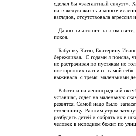
сделал бы «элегантный силуэт». 
на тяжелую жизнь и многочисленн
взглядов, отсутствовала агрессия 
Давно никого нет на этом свете, 
покоя.
Бабушку Катю, Екатерину Ивановн
бережливая. С годами я поняла, ч
не растрачивая по пустякам не то
посторонних глаз и от самой себя
выживала с тремя маленькими дет
Работала на ленинградской октябр
уставшая, сядет на маленькую ска
резвятся. Самой надо было запаса
столешницу. Ранним утром затяну
разбудить детей и собрать их в шк
человек в исподнем бежит по улице