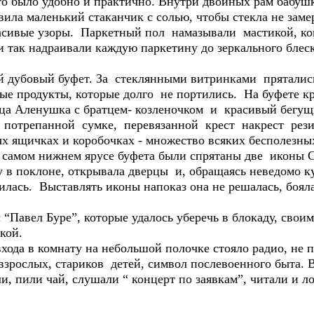
то было удобно и практично. Внутри двойных рам бабушк
вила маленький стаканчик с солью, чтобы стекла не заме
расивые узоры. Паркетный пол намазывали мастикой, ког
и так надраивали каждую паркетину до зеркального блеск
дубовый буфет. За стеклянными витринками прятались
ные продукты, которые долго не портились. На буфете к
ца Аленушка с братцем- козленочком и красивый бегущи
 в потрепанной сумке, перевязанной крест накрест ре
ых ящичках и коробочках - множество всяких бесполезны
 самом нижнем ярусе буфета были спрятаны две иконы 
 в поклоне, открывала дверцы и, обращаясь неведомо ку
илась. Выставлять иконы напоказ она не решалась, боял
“Павел Буре”, которые удалось уберечь в блокаду, свои
кой.
входа в комнату на небольшой полочке стояло радио, не 
взрослых, стариков детей, символ послевоенного быта. 
и, пили чай, слушали “ концерт по заявкам”, читали и л