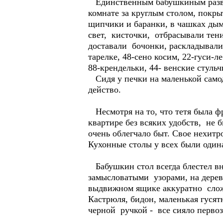
Единственным бабушкиным развле
комнате за круглым столом, покры
щипчики и баранки, в чашках дым
свет, кисточки, отбрасывали тени
доставали бочонки, раскладывали
тарелке, 48-сено косим, 22-гуси-л
88-крендельки, 44- венские стуль
Сидя у печки на маленькой самод
действо.
Несмотря на то, что тетя была ф
квартире без всяких удобств, не 
очень облегчало быт. Свое нехитр
Кухонные столы у всех были оди
Бабушкин стол всегда блестел в
замысловатыми узорами, на дерев
выдвижном ящике аккуратно сложе
Кастрюля, бидон, маленькая гусят
черной ручкой - все сияло перво