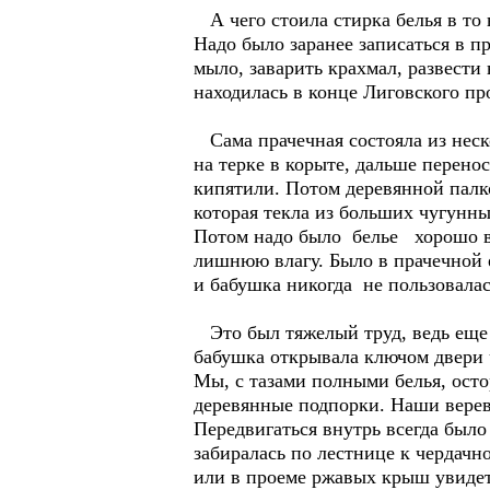
А чего стоила стирка белья в то 
Надо было заранее записаться в п
мыло, заварить крахмал, развести
находилась в конце Лиговского пр
Сама прачечная состояла из неско
на терке в корыте, дальше перено
кипятили. Потом деревянной палко
которая текла из больших чугунны
Потом надо было белье хорошо вы
лишнюю влагу. Было в прачечной 
и бабушка никогда не пользовалас
Это был тяжелый труд, ведь еще н
бабушка открывала ключом двери 
Мы, с тазами полными белья, осто
деревянные подпорки. Наши верев
Передвигаться внутрь всегда было
забиралась по лестнице к чердачн
или в проеме ржавых крыш увидеть