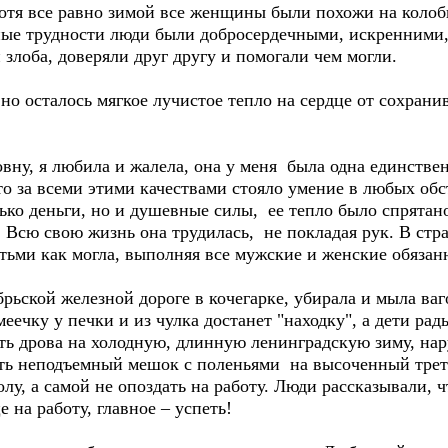
Хотя все равно зимой все женщины были похожи на колоб
ые трудности люди были добросердечными, искренними, 
и злоба, доверяли друг другу и помогали чем могли.
но осталось мягкое лучистое тепло на сердце от сохрани
у, я любила и жалела, она у меня была одна единственн
то за всеми этими качествами стояло умение в любых обс
лько деньги, но и душевные силы, ее тепло было спрятан
. Всю свою жизнь она трудилась, не покладая рук. В стр
ьми как могла, выполняя все мужские и женские обязан
ьской железной дороге в кочегарке, убирала и мыла ва
меечку у печки и из чулка достанет "находку", а дети ра
ть дрова на холодную, длинную ленинградскую зиму, нар
ть неподъемный мешок с поленьями на высоченный трети
олу, а самой не опоздать на работу. Люди рассказывали,
 на работу, главное – успеть!