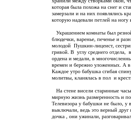
хранили между створками окон, ч
которая была похожа на снег и ста
замерзали и на них появлялись к
которую надевали петлей на ногу 
Украшением комнаты был резной 
блюдечки, варенье, печенье и раз
молодой Пушкин-лицеист, сестри
гривой. В углу среднего отдела,
ордена и медали, в многочисленн
времен и бережно уложенных. А в
Каждое утро бабушка сгибая спину
молитвы, кланялась в пол и крест
На стене висели старинные часы 
мирную жизнь размеренность и по
Телевизора у бабушки не было, у 
выключали, ведь это верный друг 
дочка , они ужинали, разговаривал