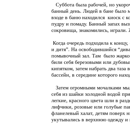
Суббота была рабочей, но укороч
банный день. Людей в бане было м
входе в баню находился киоск с к
пудру и помаду. Банный запах выз
сокровища, знакомились, играли
Когда очередь подходила к концу,
и дитя”. На освободившийся “див
помывочный зал. Там было жарко,
били себя березовыми или дубовым
кипятком, затем набрать два таз
бассейн, в середине которого на
Затем огромными мочалками мыли 
себя из шайки холодной водой приг
легкие, красного цвета шли в разд
лифчики, розовые или голубые па
фланелевый халат, детям поверх 
укутывались в верхнюю одежду и 