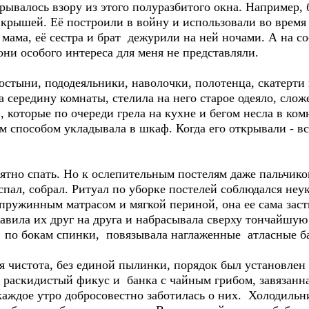
ывалось взору из этого полуразбитого окна. Например, 
д крышей. Её построили в войну и использовали во врем
у мама, её сестра и брат дежурили на ней ночами. А на 
ни особого интереса для меня не представляли.
стыни, пододеяльники, наволочки, полотенца, скатерти 
 середину комнаты, стелила на него старое одеяло, слож
 которые по очереди грела на кухне и бегом несла в ком
м способом укладывала в шкаф. Когда его открывали - в
тно спать. Но к ослепительным постелям даже пальчико
поспал, собрал. Ритуал по уборке постелей соблюдался не
 пружинным матрасом и мягкой периной, она ее сама зас
авила их друг на друга и набрасывала сверху тончайшую
 по бокам спинки, повязывала наглаженные атласные б
чистота, без единой пылинки, порядок был установлен 
раскидистый фикус и банка с чайным грибом, завязанна
каждое утро добросовестно заботилась о них. Холодильн