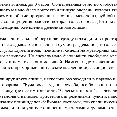
енным днем, до 3 часов. Обязательным было по субботам
ного и надо было выстоять длинную очередь, которая тян
осметикой, где продавали цветочные одеколоны, зубной 
ывал ощущения радости, которая только росла. Дети на 
. Женщины оживленно делились новостями.
 сдавали в гардероб верхнюю одежду и заходили в прос
ан” складывали свои вещи и сумки, раздевались, и голы
 гулко шумела вода, женщины сидели на мраморных сиде
и вениками. Но сначала надо было найти свободное мест
а воды и намыть своих малышей. Намытых деток женщин
ходились мраморные ангельские младенчики, льющие све
друг другу спины, несколько раз заходили в парную и
оваривая: "Куда вода, туда вся худоба, все болезни и пе
евалку, где все им говорили: "С легким паром!". Надевали
нталоны с начесом, пристегивали резинками чулки к по
нижних причиндалов-байковые костюмы, покупали вкусну
выходили на улицу с очищенными телами и душами, стано