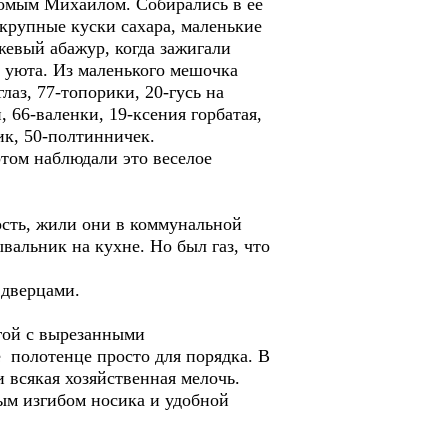
омым Михаилом. Собирались в ее
крупные куски сахара, маленькие
евый абажур, когда зажигали
и уюта. Из маленького мешочка
аз, 77-топорики, 20-гусь на
, 66-валенки, 19-ксения горбатая,
ик, 50-полтинничек.
том наблюдали это веселое
сть, жили они в коммунальной
вальник на кухне. Но был газ, что
 дверцами.
агой с вырезанными
 полотенце просто для порядка. В
 всякая хозяйственная мелочь.
ным изгибом носика и удобной