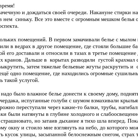
время!
рачечную и дождаться своей очереди. Накануне стирки н
 в нем синьку. Все это вместе с огромным мешком белья 
оспекта.
льких помещений. В первом замачивали белье с мылом в 
сили в ведрах в другое помещение, где стояли большие б
й его доставали и относили в тазах в третье помещение 
х кранов. Дальше в корытах разводили густой крахмал с
крутить, затем тяжелые бельевые жгуты раскрутить и с
ещё одно помещение, где находились огромные сушильн
ь такой услугой.
адо было влажное белье донести к своему дому, поднять
чердака, испуганные голуби с шумом взмахивали крыльям
рожно переступали через какие-то балки, трубы, нагибал
ки были натянуты в глубине холодного и слабоосвещенн
 страшновато, но затаив дыхание я тихо шла вперед. Пок
ому окну и стоило мне взглянуть на небо, до которого м
 кусок улицы, засыпанной белоснежным снегом, страх т