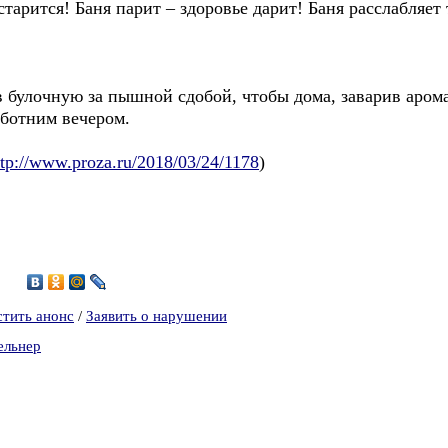
тарится! Баня парит – здоровье дарит! Баня расслабляет 
в булочную за пышной сдобой, чтобы дома, заварив аром
бботним вечером.
ttp://www.proza.ru/2018/03/24/1178
)
0
стить анонс
/
Заявить о нарушении
ельнер