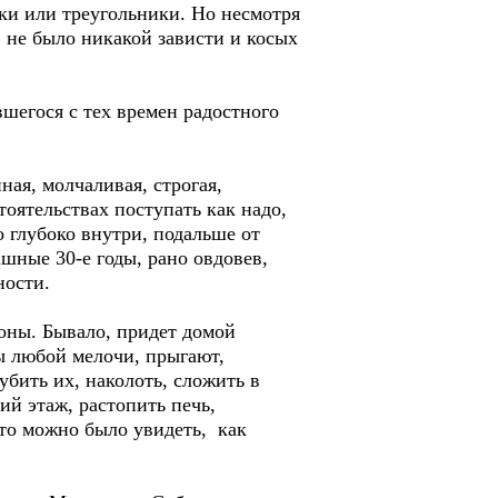
ки или треугольники. Но несмотря
не было никакой зависти и косых
вшегося с тех времен радостного
ая, молчаливая, строгая,
тоятельствах поступать как надо,
о глубоко внутри, подальше от
ашные 30-е годы, рано овдовев,
ности.
гоны. Бывало, придет домой
ды любой мелочи, прыгают,
убить их, наколоть, сложить в
й этаж, растопить печь,
 что можно было увидеть, как