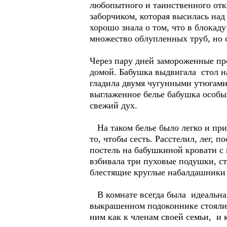
любопытного и таинственного откр
заборчиком, которая высилась на
хорошо знала о том, что в блокад
множество облупленных труб, но о
Через пару дней замороженные про
домой. Бабушка выдвигала стол на
гладила двумя чугунными утюгами,
выглаженное белье бабушка особы
свежий дух.
На таком белье было легко и прия
то, чтобы сесть. Расстелил, лег, 
постель на бабушкиной кровати с
взбивала три пуховые подушки, ст
блестящие круглые набалдашники
В комнате всегда была идеальная 
выкрашенном подоконнике стояли 
ним как к членам своей семьи, и 