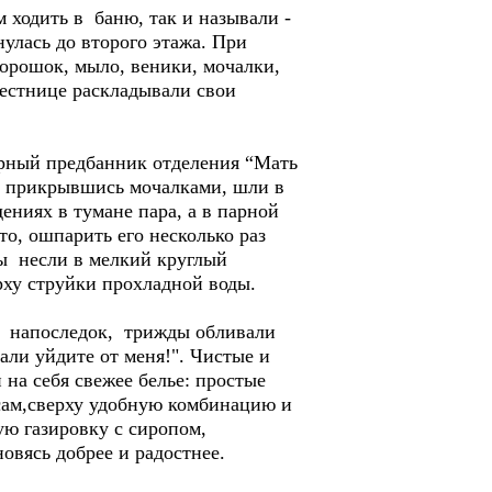
 ходить в баню, так и называли -
улась до второго этажа. При
порошок, мыло, веники, мочалки,
лестнице раскладывали свои
торный предбанник отделения “Мать
е, прикрывшись мочалками, шли в
ниях в тумане пара, а в парной
о, ошпарить его несколько раз
ы несли в мелкий круглый
рху струйки прохладной воды.
, напоследок, трижды обливали
чали уйдите от меня!". Чистые и
 на себя свежее белье: простые
ясам,сверху удобную комбинацию и
ю газировку с сиропом,
вясь добрее и радостнее.