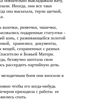
а обязательно выкладывала вату,
рзали. Иногда, они все таки
да она высыхала, терли щеткой,
а.
 вазочки, рюмочки, чашечки,
расовались подаренные статуэтки -
й конь, с развивающейся золотой
зинкой, хранились документы,
х вещей, сохраненных с разных
Спасителю и Божьей Матери.
да, беззвучно шептала свои
ась рассердить партийную дочь.
м мелодичным боем они вносили в
помню чтобы его когда-нибудь
Вечером приходила с работы ее
ожились спать.