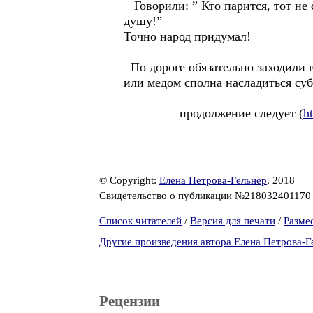
Говорили: ” Кто парится, тот не с
душу!”
Точно народ придумал!
По дороге обязательно заходили 
или медом сполна насладиться су
продолжение следует (
h
© Copyright:
Елена Петрова-Гельнер
, 2018
Свидетельство о публикации №21803240117
Список читателей
/
Версия для печати
/
Разме
Другие произведения автора Елена Петрова-Г
Рецензии