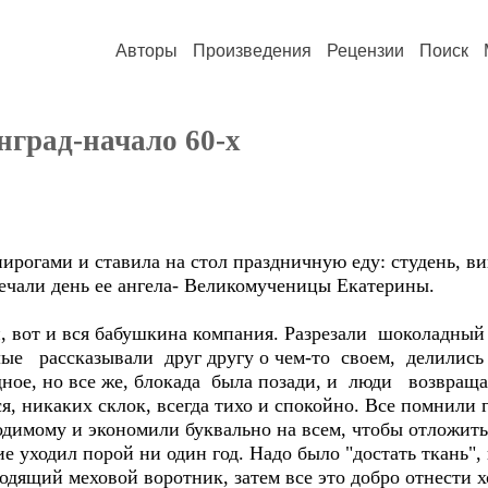
Авторы
Произведения
Рецензии
Поиск
нград-начало 60-х
рогами и ставила на стол праздничную еду: студень, в
мечали день ее ангела- Великомученицы Екатерины.
 вот и вся бабушкина компания. Разрезали шоколадный
ые рассказывали друг другу о чем-то своем, делилис
дное, но все же, блокада была позади, и люди возвра
я, никаких склок, всегда тихо и спокойно. Все помнили 
димому и экономили буквально на всем, чтобы отложить 
ие уходил порой ни один год. Надо было "достать ткань",
одящий меховой воротник, затем все это добро отнести