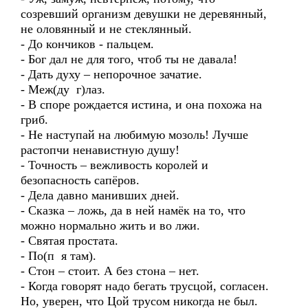
созревший организм девушки не деревянный,
не оловянный и не стеклянный.
- До кончиков - пальцем.
- Бог дал не для того, чтоб ты не давала!
- Дать духу – непорочное зачатие.
- Меж(ду г)лаз.
- В споре рождается истина, и она похожа на
гриб.
- Не наступай на любимую мозоль! Лучше
растопчи ненавистную душу!
- Точность – вежливость королей и
безопасность сапёров.
- Дела давно манивших дней.
- Сказка – ложь, да в ней намёк на то, что
можно нормально жить и во лжи.
- Святая простата.
- По(п я там).
- Стон – стоит. А без стона – нет.
- Когда говорят надо бегать трусцой, согласен.
Но, уверен, что Цой трусом никогда не был.