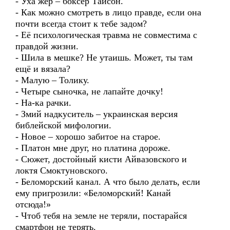
- Уха жер – боксёр Тайсон.
- Как можно смотреть в лицо правде, если она
почти всегда стоит к тебе задом?
- Её психологическая травма не совместима с
правдой жизни.
- Шила в мешке? Не утаишь. Может, ты там
ещё и вязала?
- Малую – Толику.
- Четыре сыночка, не лапайте дочку!
- На-ка рачки.
- Змий надкуситель – украинская версия
библейской мифологии.
- Новое – хорошо забитое на старое.
- Платон мне друг, но платина дороже.
- Сюжет, достойный кисти Айвазовского и
локтя Смоктуновского.
- Беломорский канал. А что было делать, если
ему пригрозили: «Беломорский! Канай
отсюда!»
- Чтоб тебя на земле не теряли, постарайся
смартфон не терять.