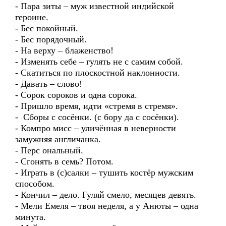
- Пара зиты – муж известной индийской
героине.
- Бес покойный.
- Бес порядочный.
- На верху – блаженство!
- Изменять себе – гулять не с самим собой.
- Скатиться по плоскостной наклонности.
- Давать – слово!
- Сорок сороков и одна сорока.
- Пришло время, идти «стремя в стремя».
- Сборы с сосёнки. (с бору да с сосёнки).
- Компро мисс – уличённая в неверности
замужняя англичанка.
- Перс ональный.
- Сгонять в семь? Потом.
- Играть в (с)салки – тушить костёр мужским
способом.
- Кончил – дело. Гуляй смело, месяцев девять.
- Мели Емеля – твоя неделя, а у Анюты – одна
минута.