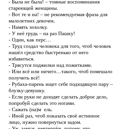
- Была не была! – томные воспоминания
стареющей женщины.
- Вот те и на! – не рекомендуемая фраза для
малолетних девочек.
- Намять хохолку.
- У неё грудь – на раз Пашку!
- Один, как перс…
- Труд создал человека для того, чтоб человек
нашёл средство быстренько от него
избавиться.
- Трясутся поджилки над пожитками.
- Или всё или ничего…такого, чтоб помешало
получить всё!
- Рубаха-парень ищет себе подходящую пару –
блузку-девушку.
- Если руки не доходят сделать доброе дело,
попробуй сделать это ногами.
- Сажать (на)м ель.
- Иной раз, чтоб показать своё истинное
лицо, нужно повернуться задом.
- Уж, замуж, невтерпёж, потому, что