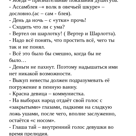
- Ябеда – признательные показания душегуба.
- Ассамблея –« волк в овечьей шкуре» –
дословно.(ас – сам - блея).
- День да ночь – с «утки» прочь!
- Сходить что ли с ума?
- Вертел он шарлотку! ( Вертер и Шарлотта).
- Надо всё понять, что простить всё, чего ты
так и не понял.
- Всё это было бы смешно, когда бы не
было…
- Деньги не пахнут. Поэтому надышаться ими
нет никакой возможности.
- Выкуп невесты должен подразумевать её
погружение в пенную ванну.
- Красна девица – коммунистка.
- На выборах народ отдаёт свой голос с
«закрытыми» глазами, падкими на сладкую
ложь ушами, после чего, вполне заслуженно,
остаётся «с носом».
- Глаша тай – внутренний голос девушки во
время прелюдия.