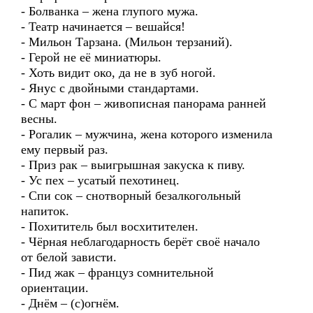
- Болванка – жена глупого мужа.
- Театр начинается – вешайся!
- Мильон Тарзана. (Мильон терзаний).
- Герой не её миниатюры.
- Хоть видит око, да не в зуб ногой.
- Янус с двойными стандартами.
- С март фон – живописная панорама ранней
весны.
- Рогалик – мужчина, жена которого изменила
ему первый раз.
- Приз рак – выигрышная закуска к пиву.
- Ус пех – усатый пехотинец.
- Спи сок – снотворный безалкогольный
напиток.
- Похититель был восхитителен.
- Чёрная неблагодарность берёт своё начало
от белой зависти.
- Пид жак – француз сомнительной
ориентации.
- Днём – (с)огнём.