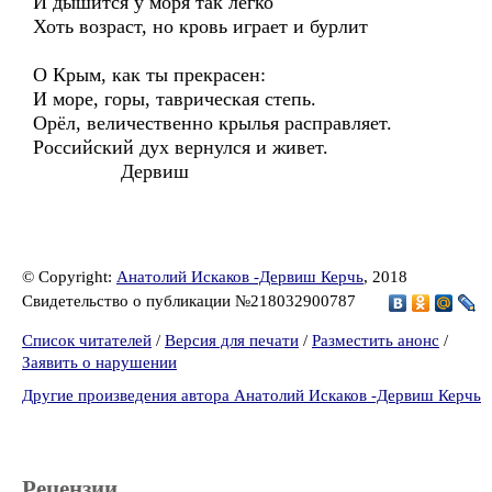
И дышится у моря так легко
Хоть возраст, но кровь играет и бурлит
О Крым, как ты прекрасен:
И море, горы, таврическая степь.
Орёл, величественно крылья расправляет.
Российский дух вернулся и живет.
Дервиш
© Copyright:
Анатолий Искаков -Дервиш Керчь
, 2018
Свидетельство о публикации №218032900787
Список читателей
/
Версия для печати
/
Разместить анонс
/
Заявить о нарушении
Другие произведения автора Анатолий Искаков -Дервиш Керчь
Рецензии