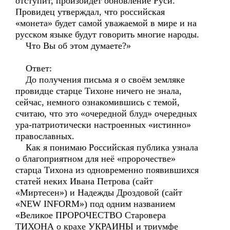
отступит, произойдет обновление Руси.
Провидец утверждал, что российская
«монета» будет самой уважаемой в мире и на
русском языке будут говорить многие народы.
Что Вы об этом думаете?»
Ответ:
До получения письма я о своём земляке
провидце старце Тихоне ничего не знала,
сейчас, немного ознакомившись с темой,
считаю, что это «очередной блуд» очередных
ура-патриотически настроенных «истинно»
православных.
Как я понимаю Российская публика узнала
о благоприятном для неё «пророчестве»
старца Тихона из одновременно появившихся
статей неких Ивана Петрова (сайт
«Миртесен») и Надежды Дроздовой (сайт
«NEW INFORM») под одним названием
«Великое ПРОРОЧЕСТВО Старовера
ТИХОНА о крахе УКРАИНЫ и триумфе