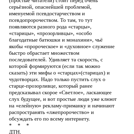
(простые читатели) стоит перед очень
серьёзной, опаснейшей проблемой,
именуемой псевдостарчеством и
псевдопророчеством. То там, то тут
появляются разного рода «старцы»,
«старицы», «прозорливцы», «особо
благодатные батюшки и монахини», чьё
якобы «пророческое» и «духовное» служение
быстро обрастает множеством
последователей. Удивляет та скорость, с
которой формируются (если так можно
сказать) эти мифы о «старцах»(старицах) и
чудотворцах. Надо только пустить слух о
старце-прозорливце, который ранее
предсказывал скорое «Светлое», ласкающее
слух будущее, и вот простые люди уже клюют
на «елейную» рекламу-приманку и начинают
распространять «лжепророчество» и
обсуждать его по всему интернету.
* * *
ДТН.