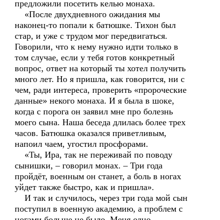
предложили посетить келью монаха.
«После двухдневного ожидания мы
наконец-то попали к батюшке. Тихон был
стар, и уже с трудом мог передвигаться.
Говорили, что к нему нужно идти только в
том случае, если у тебя готов конкретный
вопрос, ответ на который ты хотел получить
много лет. Но я пришла, как говорится, ни с
чем, ради интереса, проверить «пророческие
данные» некого монаха. И я была в шоке,
когда с порога он заявил мне про болезнь
моего сына. Наша беседа длилась более трех
часов. Батюшка оказался приветливым,
напоил чаем, угостил просфорами.
«Ты, Ира, так не переживай по поводу
сынишки, – говорил монах. – Три года
пройдёт, военным он станет, а боль в ногах
уйдет также быстро, как и пришла».
И так и случилось, через три года мой сын
поступил в военную академию, а проблем с
ногами больше не было. Меня одно