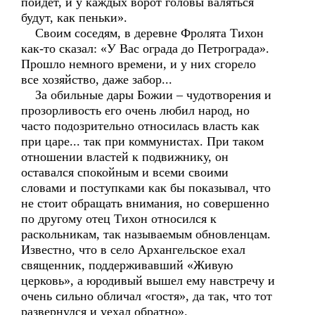
пойдет, и у каждых ворот головы валяться
будут, как пеньки».
Своим соседям, в деревне Фролята Тихон
как-то сказал: «У Вас ограда до Петрограда».
Прошло немного времени, и у них сгорело
все хозяйство, даже забор...
За обильные дары Божии – чудотворения и
прозорливость его очень любил народ, но
часто подозрительно относилась власть как
при царе... так при коммунистах. При таком
отношении властей к подвижнику, он
оставался спокойным и всеми своими
словами и поступками как бы показывал, что
не стоит обращать внимания, но совершенно
по другому отец Тихон относился к
раскольникам, так называемым обновленцам.
Известно, что в село Архангельское ехал
священник, поддерживавший «Живую
церковь», а юродивый вышел ему навстречу и
очень сильно обличал «гостя», да так, что тот
развернулся и уехал обратно».