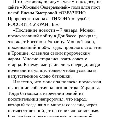
В тот же день, но двумя часами позднее, на
сайте «Южный Федеральный» появился пост
некой Елены Быстровой «ОЗВУЧЕНО
Пророчество монаха ТИХОНА о судьбе
РОССИИ И УКРАИНЫ»:
«Последние новости – 7 января. Монах,
предсказавший войну в Донбассе, раскрыл,
что ждёт Россию и Украину. Монах Тихон,
проживавший в 60-х годах прошлого столетия
в Троицке, славился своим пророческим
даром. Многие старались взять совет у
старца. К нему выстраивались очереди, люди
ночевали на улице, только чтобы услышать
напутственное слово батюшки.
Известно, что монах за полвека предсказал
нынешние события на юго-востоке Украины.
Тогда батюшка в изречении одной из
посетительниц напророчил, что народ,
который тогда жил в мире и согласии, через
пятьдесят лет пойдет на своих же «с мечом».
Брат на брата руку поднимет, а причиной