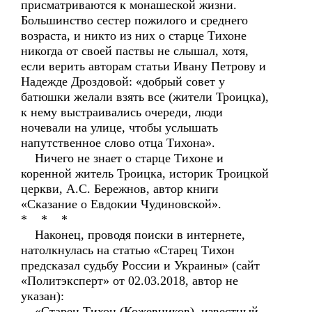
присматриваются к монашеской жизни.
Большинство сестер пожилого и среднего
возраста, и никто из них о старце Тихоне
никогда от своей паствы не слышал, хотя,
если верить авторам статьи Ивану Петрову и
Надежде Дроздовой: «добрый совет у
батюшки желали взять все (жители Троицка),
к нему выстраивались очереди, люди
ночевали на улице, чтобы услышать
напутственное слово отца Тихона».
Ничего не знает о старце Тихоне и
коренной житель Троицка, историк Троицкой
церкви, А.С. Бережнов, автор книги
«Сказание о Евдокии Чудиновской».
* * *
Наконец, проводя поиски в интернете,
натолкнулась на статью «Старец Тихон
предсказал судьбу России и Украины» (сайт
«Политэксперт» от 02.03.2018, автор не
указан):
«Старец Тихон (Кожевников), известный