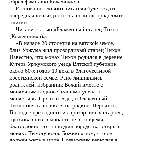
обрёл фамилию Кожевников.
И снова пытливого читателя будет ждать
очередная неожиданность, если он продолжит
поиски.
Читаем статью «Блаженный старец Тихон
(Кожевников)»:
«В начале 20 столетия на вятской земле,
близ Уржума жил прозорливый старец Тихон.
Известно, что монах Тихон родился в деревне
Кугерь Уржумского уезда Вятской губернии
около 60-х годов 19 века в благочестивой
крестьянской семье. Рано лишившись
родителей, избранник Божий вместе с
монахинями-односельчанами уехал в
монастырь. Прошли годы, и блаженный
Тихон опять появился на родине. Вероятно,
Господь через одного из прозорливых старцев,
проживавших в монастыре в то время,
благословил его на подвиг юродства, открыв
монаху Тихону волю Божию о том, что он
должен жить в миру. Подвижник вернулся в