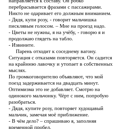
направляется к составу. Он робко
перебрасывается фразами с пассажирами.
Никто не одаривает его должным вниманием.
- Дядя, купи розу, - говорит мальчишка
писклявым голосом. – Мне на проезд надо.
- Цветы не нужны, я на учёбу, - говорю я и
продолжаю глядеть на табло.
- Извините.
Парень отходит к соседнему вагону.
Ситуация с отказами повторяется. Он садится
на крайнюю лавочку и утопает в собственных
мыслях.
По громкоговорителю объявляют, что мой
поезд задерживается на двадцать минут.
Оптимизма это не добавляет. Смотрю на
одинокого мальчонку. Чёрт с ним, попробую
разобраться.
- Дядя, купите розу, повторяет худощавый
мальчик, замечая моё приближение.
- В чём дело? – спрашиваю я, заполняя
временной пробел.