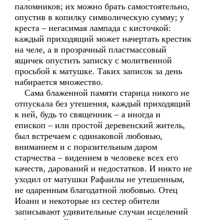
паломников; их можно брать самостоятельно,
опустив в копилку символическую сумму; у
креста – негасимая лампада с кисточкой:
каждый приходящий может начертать крестик
на челе, а в прозрачный пластмассовый
ящичек опустить записку с молитвенной
просьбой к матушке. Таких записок за день
набирается множество.
Сама блаженной памяти старица никого не
отпускала без утешения, каждый приходящий
к ней, будь то священник – а иногда и
епископ – или простой деревенский житель,
был встречаем с одинаковой любовью,
вниманием и с поразительным даром
старчества – видением в человеке всех его
качеств, дарований и недостатков. И никто не
уходил от матушки Рафаилы не утешенным,
не одаренным благодатной любовью. Отец
Иоанн и некоторые из сестер обители
записывают удивительные случаи исцелений