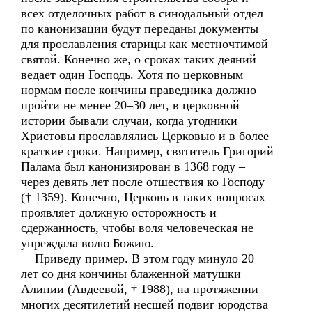
всех отделочных работ в синодальный отдел
по канонизации будут переданы документы
для прославления старицы как местночтимой
святой. Конечно же, о сроках таких деяний
ведает один Господь. Хотя по церковным
нормам после кончины праведника должно
пройти не менее 20–30 лет, в церковной
истории бывали случаи, когда угодники
Христовы прославлялись Церковью и в более
краткие сроки. Например, святитель Григорий
Палама был канонизирован в 1368 году –
через девять лет после отшествия ко Господу
(† 1359). Конечно, Церковь в таких вопросах
проявляет должную осторожность и
сдержанность, чтобы воля человеческая не
упреждала волю Божию.
Приведу пример. В этом году минуло 20
лет со дня кончины блаженной матушки
Алипии (Авдеевой, † 1988), на протяжении
многих десятилетий несшей подвиг юродства