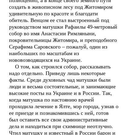
полноценно, а в конце своего земного пути
создать в живописном лесу под Житомиром
удивительную по красоте и благодати
обитель. Венцом ее стал выстроенный под
руководством матушки Рафаилы 49-метровый
собор во имя Анастасии Римляныни,
покровительницы Житомира, и преподобного
Серафима Саровского – пожалуй, один из
наибольших по масштабам из
нововозводящихся на Украине.
О том, как строился собор, рассказывать
надо отдельно. Приведу лишь некоторые
факты. Среди духовных чад матушки были
люди и весьма состоятельные, и занимающие
высокие посты на Украине и в России. Так,
когда матушка по настоянию врачей
проходила лечение в Ялте, мэр города, узнав о
ее приезде и познакомившись с ней, готов
был оставить все свои административные
дела и находиться при схимнице неотлучно.
Чтил матушку и известный в России барон и