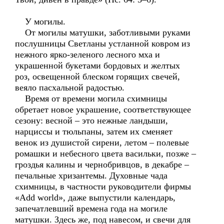
У могилы.
От могилы матушки, заботливыми руками
послушницы Светланы устланной ковром из
нежного ярко-зеленого лесного мха и
украшенной букетами бордовых и желтых
роз, освещенной блеском горящих свечей,
веяло пасхальной радостью.
Время от времени могила схимницы
обретает новое украшение, соответствующее
сезону: весной – это нежные ландыши,
нарциссы и тюльпаны, затем их сменяет
венок из душистой сирени, летом – полевые
ромашки и небесного цвета васильки, позже –
гроздья калины и чернобривцов, в декабре –
печальные хризантемы. Духовные чада
схимницы, в частности руководители фирмы
«Add world», даже выпустили календарь,
запечатлевший времена года на могиле
матушки. Здесь же, под навесом, и свечи для