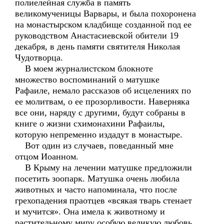
полиелейная служба в память
великомученицы Варвары, и была похоронена
на монастырском кладбище созданной под ее
руководством Анастасиевской обители 19
декабря, в день памяти святителя Николая
Чудотворца.
В моем журналистском блокноте
множество воспоминаний о матушке
Рафаиле, немало рассказов об исцелениях по
ее молитвам, о ее прозорливости. Наверняка
все они, наряду с другими, будут собраны в
книге о жизни схимонахини Рафаилы,
которую непременно издадут в монастыре.
Вот один из случаев, поведанный мне
отцом Иоанном.
В Крыму на лечении матушке предложили
посетить зоопарк. Матушка очень любила
животных и часто напоминала, что после
грехопадения праотцев «всякая тварь стенает
и мучится». Она имела к животному и
растительному миру особую великую любовь.