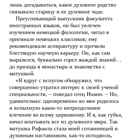
лишь догадываться, какое духовное родство
связывало старицу и ее духовное чадо.
Преуспевающий выпускник факультета
иностранных языков, он был увлечен
изучением немецкой филологии, читал в
оригинале немецких классиков; ему
рекомендовали аспирантуру и прочили
блестящую научную карьеру. Он, как сам
выразился, буквально горел жаждой знаний…
до прихода в монастырь и знакомства с
матушкой.
«Я вдруг с испугом обнаружил, что
совершенно утратил интерес к своей ученой
специальности, – поведал отец Иоанн. – Но,
удивительно: одновременно во мне родилось
и вспыхнуло какое-то непреодолимое
влечение ко всему церковному. И я, как губка,
начал впитывать все из духовного мира. Так
матушка Рафаила стала моей сотаинницей и
духовным наставником, как-то исподволь,