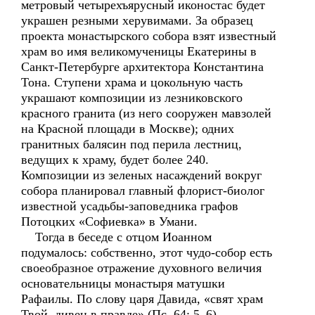
метровый четырехъярусный иконостас будет
украшен резными херувимами. За образец
проекта монастырского собора взят известный
храм во имя великомученицы Екатерины в
Санкт-Петербурге архитектора Константина
Тона. Ступени храма и цокольную часть
украшают композиции из лезниковского
красного гранита (из него сооружен мавзолей
на Красной площади в Москве); одних
гранитных балясин под перила лестниц,
ведущих к храму, будет более 240.
Композиции из зеленых насаждений вокруг
собора планировал главный флорист-биолог
известной усадьбы-заповедника графов
Потоцких «Софиевка» в Умани.
Тогда в беседе с отцом Иоанном
подумалось: собственно, этот чудо-собор есть
своеобразное отражение духовного величия
основательницы монастыря матушки
Рафаилы. По слову царя Давида, «свят храм
Твой, дивен в правде» (Пс. 64: 5–6).