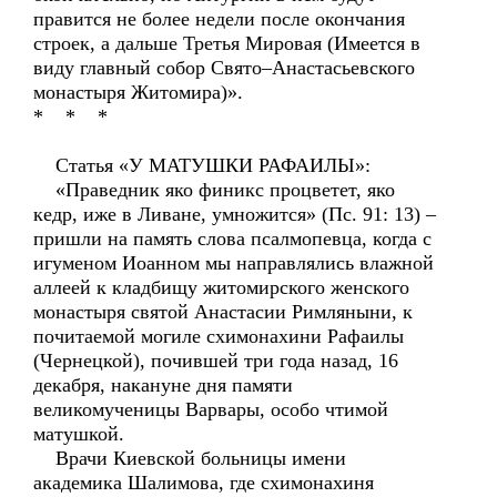
правится не более недели после окончания
строек, а дальше Третья Мировая (Имеется в
виду главный собор Свято–Анастасьевского
монастыря Житомира)».
* * *
Статья «У МАТУШКИ РАФАИЛЫ»:
«Праведник яко финикс процветет, яко
кедр, иже в Ливане, умножится» (Пс. 91: 13) –
пришли на память слова псалмопевца, когда с
игуменом Иоанном мы направлялись влажной
аллеей к кладбищу житомирского женского
монастыря святой Анастасии Римляныни, к
почитаемой могиле схимонахини Рафаилы
(Чернецкой), почившей три года назад, 16
декабря, накануне дня памяти
великомученицы Варвары, особо чтимой
матушкой.
Врачи Киевской больницы имени
академика Шалимова, где схимонахиня