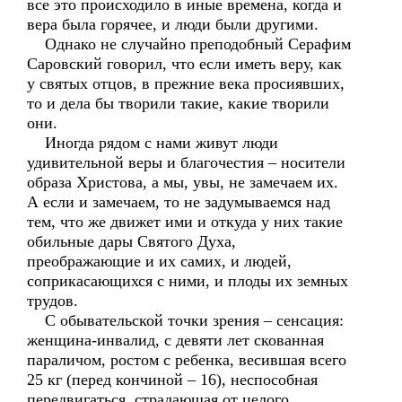
все это происходило в иные времена, когда и
вера была горячее, и люди были другими.
Однако не случайно преподобный Серафим
Саровский говорил, что если иметь веру, как
у святых отцов, в прежние века просиявших,
то и дела бы творили такие, какие творили
они.
Иногда рядом с нами живут люди
удивительной веры и благочестия – носители
образа Христова, а мы, увы, не замечаем их.
А если и замечаем, то не задумываемся над
тем, что же движет ими и откуда у них такие
обильные дары Святого Духа,
преображающие и их самих, и людей,
соприкасающихся с ними, и плоды их земных
трудов.
С обывательской точки зрения – сенсация:
женщина-инвалид, с девяти лет скованная
параличом, ростом с ребенка, весившая всего
25 кг (перед кончиной – 16), неспособная
передвигаться, страдающая от целого