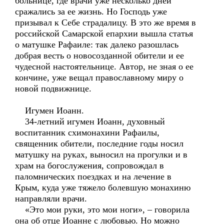
больнице, где врачи уже несколько дней
сражались за ее жизнь. Но Господь уже
призывал к Себе страдалицу. В это же время в
российской Самарской епархии вышла статья
о матушке Рафаиле: так далеко разошлась
добрая весть о новосозданной обители и ее
чудесной настоятельнице. Автор, не зная о ее
кончине, уже вещал православному миру о
новой подвижнице.
Игумен Иоанн.
34-летний игумен Иоанн, духовный
воспитанник схимонахини Рафаилы,
священник обители, последние годы носил
матушку на руках, выносил на прогулки и в
храм на богослужения, сопровождал в
паломнических поездках и на лечение в
Крым, куда уже тяжело болевшую монахиню
направляли врачи.
«Это мои руки, это мои ноги», – говорила
она об отце Иоанне с любовью. Но можно