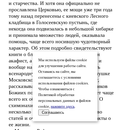
и старчества. И хотя она официально не
прославлена Церковью, ее мощи уже три года
тому назад перенесены с киевского Лесного
кладбища в Голосеевскую пустынь, где
некогда она подвизалась в небольшой хибарке
и принимала множество людей, оказывала
помощь, чаще всего носившую чудотворный
характер. Об этом подробно свидетельствуют
книги о блаженной Алипии, ей написан
акафист, а то, как почитают ее в Киеве и
Мы используем файлы cookie
для улучшения работы сайта.
вообще на Украине, приводит на память
Оставаясь на сайте, вы
всенародную любовь россиян к Матронушке
соглашаетесь с условиями
Московской. Собственно, издание книг,
использования файлов cookies.
рассказывающих о святой жизни угодников
Чтобы ознакомиться с
Божиих последнего времени, предваряет чаще
Политикой обработки
всего их общецерковное прославление. О
персональных данных и файлов
схимонахине Рафаиле же выпущено
cookie,
нажмите здесь
.
несколько фильмов, написано множество
Соглашаюсь
статей и очерков, собираются новые факты о
ее жизни.