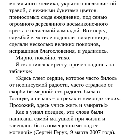
могильного холмика, укрытого шелковистой
травой, с нежными букетами цветов,
приносимых сюда ежедневно, под сенью
огромного деревянного восьмиконечного
креста с негасимой лампадой. Вот перед
службой к могиле подошли послушницы,
сделали несколько великих поклонов,
испрашивая благословения, и удалились.
Мирно, покойно, тихо.
Я склонился к кресту, прочел надпись на
табличке:
«Здесь тлеет сердце, которое часто билось
от неописуемой радости, часто страдало от
скорби безмерной: его радость была о
Господе, а печаль – о грехах и немощах своих.
Прохожий, здесь учись жить и умирать!»
Как я узнал позднее, эти слова были
написаны самой матушкой при жизни и
завещаны быть помещенными над ее
могилой» (Сергей Герук, 9 марта 2007 года).