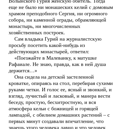
Волынского Гурия женскую обитель. Тогда
еще не было ни монашеских келий с домовым
храмом преподобного Сергия, ни огромного
собора, ни каменной ограды, обрамляющей
монастырь, ни многочисленных
хозяйственных построек.
Сам владыка Гурий на журналистскую
просьбу посетить какой-нибудь из
действующих монастырей, ответил:
«Поезжайте в Малеванку, к матушке
Рафаиале. Не знаю, правда, как в ней душа
держится…»
Она сидела на детской застеленной
кроватке, опираясь на стол, перебирая сухими
руками четки. И голос ее, ясный и звонкий, и
взгляд, лучистый и ласковый, и манера вести
беседу, простую, бесхитростную, и вся
атмосфера кельи с божницей и горящей
лампадой, с обилием домашних растений – с
первых минут создавали впечатление, что
знаешь этого человека давно и что человек