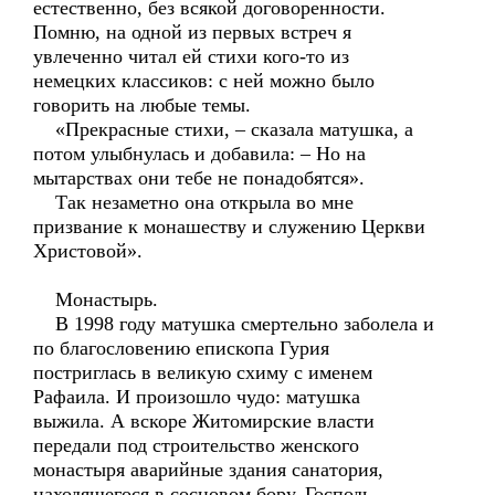
естественно, без всякой договоренности.
Помню, на одной из первых встреч я
увлеченно читал ей стихи кого-то из
немецких классиков: с ней можно было
говорить на любые темы.
«Прекрасные стихи, – сказала матушка, а
потом улыбнулась и добавила: – Но на
мытарствах они тебе не понадобятся».
Так незаметно она открыла во мне
призвание к монашеству и служению Церкви
Христовой».
Монастырь.
В 1998 году матушка смертельно заболела и
по благословению епископа Гурия
постриглась в великую схиму с именем
Рафаила. И произошло чудо: матушка
выжила. А вскоре Житомирские власти
передали под строительство женского
монастыря аварийные здания санатория,
находящегося в сосновом бору. Господь