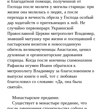
и благодатной помощи, полученной от
Господа после молитв у могилы старицы: при
жизни она молилась о людях, а после
перехода в вечность обрела у Господа особый
дар ходатайств о притекающих к ней. Не
случайно первоиерарх Украинской
Православной Церкви митрополит Владимир,
знавший матушку при жизни и посещавший с
пастырским визитом и новосозданную
обитель великомученицы Анастасии, ценил
духовные и организаторские дарования
старицы. Когда после кончины схимонахини
Рафаилы игумен Иоанн обратился к
митрополиту Владимиру за благословением о
выпуске книги о ней, тот с любовью
благословил со словами: «Да, она была
святой».
Монастырское предание.
Существует в монастыре предание, что
после завершения строительства собора и