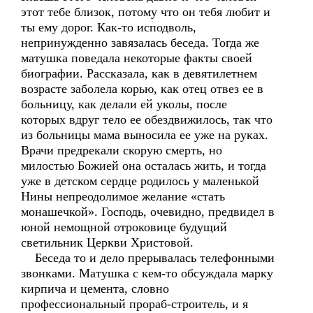
этот тебе близок, потому что он тебя любит и
ты ему дорог. Как-то исподволь,
непринужденно завязалась беседа. Тогда же
матушка поведала некоторые факты своей
биографии. Рассказала, как в девятилетнем
возрасте заболела корью, как отец отвез ее в
больницу, как делали ей уколы, после
которых вдруг тело ее обездвижилось, так что
из больницы мама выносила ее уже на руках.
Врачи предрекали скорую смерть, но
милостью Божией она осталась жить, и тогда
уже в детском сердце родилось у маленькой
Нины непреодолимое желание «стать
монашечкой». Господь, очевидно, предвидел в
юной немощной отроковице будущий
светильник Церкви Христовой.
Беседа то и дело прерывалась телефонными
звонками. Матушка с кем-то обсуждала марку
кирпича и цемента, словно
профессиональный прораб-строитель, и я