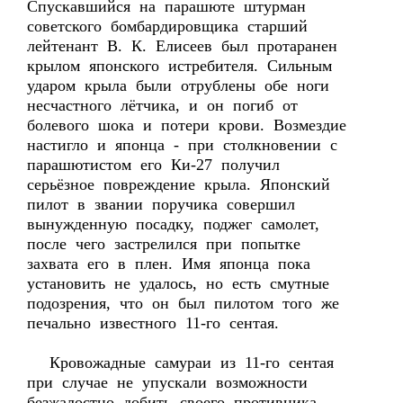
Спускавшийся на парашюте штурман
советского бомбардировщика старший
лейтенант В. К. Елисеев был протаранен
крылом японского истребителя. Сильным
ударом крыла были отрублены обе ноги
несчастного лётчика, и он погиб от
болевого шока и потери крови. Возмездие
настигло и японца - при столкновении с
парашютистом его Ки-27 получил
серьёзное повреждение крыла. Японский
пилот в звании поручика совершил
вынужденную посадку, поджег самолет,
после чего застрелился при попытке
захвата его в плен. Имя японца пока
установить не удалось, но есть смутные
подозрения, что он был пилотом того же
печально известного 11-го сентая.
Кровожадные самураи из 11-го сентая
при случае не упускали возможности
безжалостно добить своего противника