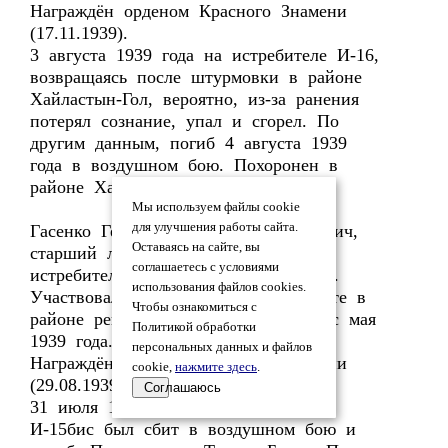
Награждён орденом Красного Знамени
(17.11.1939).
3 августа 1939 года на истребителе И-16,
возвращаясь после штурмовки в районе
Хайластын-Гол, вероятно, из-за ранения
потерял сознание, упал и сгорел. По
другим данным, погиб 4 августа 1939
года в воздушном бою. Похоронен в
районе Хамар-Даба.
Мы используем файлы cookie
для улучшения работы сайта.
Гасенко Георгий (Григорий) Матвеевич,
Оставаясь на сайте, вы
старший лейтенант, пилот 22-го
соглашаетесь с условиями
истребительного авиационного полка.
использования файлов cookies.
Участвовал в вооруженном конфликте в
Чтобы ознакомиться с
районе реки Халхин-Гол, вероятно, с мая
Политикой обработки
1939 года.
персональных данных и файлов
Награждён орденом Красного Знамени
cookie,
нажмите здесь
.
(29.08.1939).
Соглашаюсь
31 июля 1939 года на истребителе
И-15бис был сбит в воздушном бою и