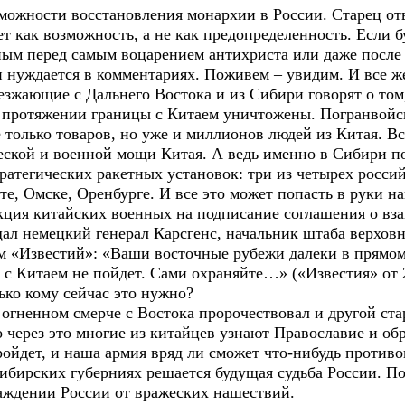
ожности восстановления монархии в России. Старец отв
т как возможность, а не как предопределенность. Если 
ным перед самым воцарением антихриста или даже после н
 нуждается в комментариях. Поживем – увидим. И все ж
езжающие с Дальнего Востока и из Сибири говорят о том
протяжении границы с Китаем уничтожены. Погранвойска
только товаров, но уже и миллионов людей из Китая. Вс
еской и военной мощи Китая. А ведь именно в Сибири 
ратегических ракетных установок: три из четырех росс
ите, Омске, Оренбурге. И все это может попасть в руки 
ция китайских военных на подписание соглашения о вз
щал немецкий генерал Карсгенс, начальник штаба верхо
ом «Известий»: «Ваши восточные рубежи далеки в прямом
с Китаем не пойдет. Сами охраняйте…» («Известия» от 
ко кому сейчас это нужно?
гненном смерче с Востока пророчествовал и другой ст
через это многие из китайцев узнают Православие и обр
дет, и наша армия вряд ли сможет что-нибудь противо
ибирских губерниях решается будущая судьба России. По
аждении России от вражеских нашествий.