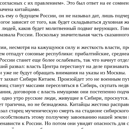
согласных с их правлением». Это был ответ на ее сомнен
вачена китайцами.
ь ему о будущем России, он не называл дат, лишь подче
огое зависит от того, как будет складываться духовная 
их людей, каков будет молитвенный подвиг верующих. Гов
развала России. Поскольку значительная часть сказанног
ии, несмотря на кажущуюся силу и жесткость власти, пр
тем отпадут союзные республики: прибалтийские, среднеа
 России станет еще более ослабевать, так что начнут отд
ий развал: власть Центра перестанут на деле признават
и уже не будут обращать внимания на указы из Москвы.
захват Сибири Китаем. Произойдет это не военным пут
ниц станут массами переселяться в Сибирь, скупать нед
вания, договоров с власть имущими они постепенно подч
 в одно утро русские люди, живущие в Сибири, проснутся
удет трагична, но не безнадежна. Китайцы жестоко распра
зал старец мученическую смерть на стадионе сибирског
способствовать этому ползучему завоеванию нашей земли
нависти к России. Но потом они увидят опасность для с