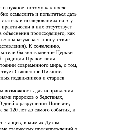
 и нужное, потому как после
бно осмыслить и попытаться дать
 статьях и исследованиях на эту
 практически в них отсутствует
в объяснения происходящего, как
ть» подразумевает присутствие
дставления). К сожалению,
е хотели бы знать мнение Церкви
й традиции Православия.
тоянии современного мира, о том,
ествует Священное Писание,
сных подвижников и старцев
ям возможность для исправления
иями пророков о бедствиях,
40 дней о разрушении Ниневии,
 за 120 лет до самого события, и
з старцев, водимых Духом
еме старческих предупреждений о