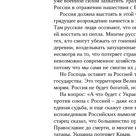
уже военной силой захватить Урал
России в отражении нашествия с 
Россия должна выстоять в этой б
грядущее возрождение начнется в 
Там русские люди осознают, что о
ей восстать из пепла. Многие ру
тех, кто смогут убежать от гонен
деревни, возделывать запущенные
несмотря на то, что потеряет стра
невозможно современное хозяйство
потому что мы сами не смогли их
Но Господь оставит за Россией т
государства. Это территория Вел
морям. Россия не будет богатой, н
На вопрос: «А что будет с Украин
против союза с Россией – даже ес
единая судьба, и еще скажут свое
исповедников Российских вымоля
старец сказал, что большинство п
Православие до смерти, и многие
татары, Украина потеряет Крым.