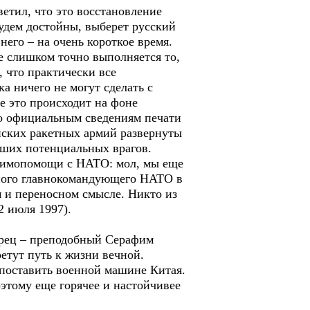
етил, что это восстановление
будем достойны, выберет русский
его – на очень короткое время.
е слишком точно выполняется то,
, что практически все
 ничего не могут сделать с
е это происходит на фоне
по официальным сведениям печати
ийских ракетных армий развернуты
наших потенциальных врагов.
аимопомощи с НАТО: мол, мы еще
вного главнокомандующего НАТО в
 и переносном смысле. Никто из
2 июля 1997).
арец – преподобный Серафим
етут путь к жизни вечной.
поставить военной машине Китая.
этому еще горячее и настойчивее