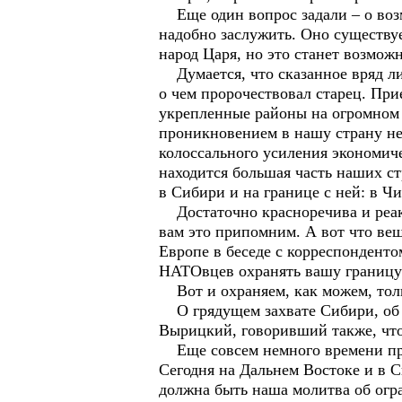
Еще один вопрос задали – о возм
надобно заслужить. Оно существуе
народ Царя, но это станет возмож
Думается, что сказанное вряд ли
о чем пророчествовал старец. При
укрепленные районы на огромном 
проникновением в нашу страну не 
колоссального усиления экономич
находится большая часть наших ст
в Сибири и на границе с ней: в Ч
Достаточно красноречива и реак
вам это припомним. А вот что ве
Европе в беседе с корреспондент
НАТОвцев охранять вашу границу 
Вот и охраняем, как можем, толь
О грядущем захвате Сибири, об о
Вырицкий, говоривший также, что 
Еще совсем немного времени прой
Сегодня на Дальнем Востоке и в С
должна быть наша молитва об огр