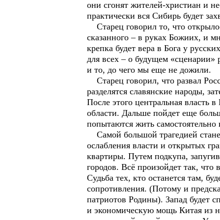
они сгонят жителей-христиан и не
практически вся Сибирь будет зах
Старец говорил то, что открылос
сказанного – в руках Божиих, и мн
крепка будет вера в Бога у русск
для всех – о будущем «сценарии» 
и то, до чего мы еще не дожили.
Старец говорил, что развал Росс
разделятся славянские народы, за
После этого центральная власть в
области. Дальше пойдет еще больш
попытаются жить самостоятельно 
Самой большой трагедией станет 
ослабления власти и открытых гра
квартиры. Путем подкупа, запуги
городов. Всё произойдет так, что
Судьба тех, кто останется там, б
сопротивления. (Потому и предска
патриотов Родины). Запад будет 
и экономическую мощь Китая из не