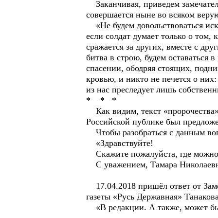
Заканчивая, приведем замечательн
совершается ныне во всяком веру
«Не будем довольствоваться искан
если солдат думает только о том, 
сражается за других, вместе с дру
битва в строю, будем оставаться в
спасении, ободряя стоящих, подни
кровью, и никто не печется о них
из нас преследует лишь собстве
* * *
Как видим, текст «пророчества» 
Российской публике был предложе
Чтобы разобраться с данным вопро
«Здравствуйте!
Скажите пожалуйста, где можно оз
С уважением, Тамара Николаевн
17.04.2018 пришёл ответ от Заме
газеты «Русь Державная» Танаков
«В редакции. А также, может быт