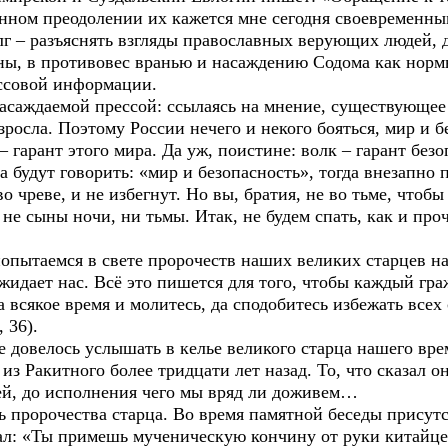
нном преодолении их кажется мне сегодня своевременны
 – разъяснять взгляды православных верующих людей, д
ы, в противовес вранью и насаждению Содома как нормы
ссовой информации.
аждаемой прессой: ссылаясь на мнение, существующее 
озросла. Поэтому России нечего и некого бояться, мир и
арант этого мира. Да уж, поистине: волк – гарант безо
а будут говорить: «мир и безопасность», тогда внезапно 
чреве, и не избегнут. Но вы, братия, не во тьме, чтобы д
не сыны ночи, ни тьмы. Итак, не будем спать, как и проч
ытаемся в свете пророчеств наших великих старцев нап
 ожидает нас. Всё это пишется для того, чтобы каждый 
а всякое время и молитесь, да сподобитесь избежать все
 36).
 довелось услышать в келье великого старца нашего вр
з Ракитного более тридцати лет назад. То, что сказал о
ей, до исполнения чего мы вряд ли доживем…
пророчества старца. Во время памятной беседы присутс
зал: «Ты примешь мученическую кончину от руки китайцев