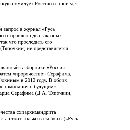
сподь помилует Россию и приведёт
н запрос в журнал «Русь
ло отправлено два заказных
так что проследить его
(Тяпочкин) не представляется
ованный в сборнике «Россия
затем «пророчество» Серафима,
окиным в 2012 году. В обоих
Воспоминания о будущем»
тарца Серафима (Д.А. Тяпочкин,
очества схиархимандрита
ста стоит только в скобках: («Русь