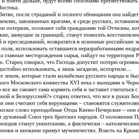
 и пойти дальше, будут всеми способами препятствовать
Востока.
итве, после страданий и полного обнищания она найдет 
землях, завоеванных врагами, в среде русских, оставши
ни потеряли, осознают себя гражданами той Отчизны, ко
сские, живущие за границей, станут помогать восстанов
ий и преследований, возвратятся в исконные российские
 поля, использовать оставшиеся неразработанными недра
на главные месторождения сырья, найдут на территории Ро
. Старец говорил, что Господь допустит потерю огромны
 достойно использовать, а лишь загадили, испортили…
е земли, которые стали колыбелью русского народа и бы
икого Московского княжества XVI века с выходами к Чер
о все же сможет сама кормить себя и заставит считаться с
ой и Белоруссией?» старец ответил, что все в руках Бож
ли они считают себя верующими – становятся служителям
 веское слово преподобные Отцы Киево-Печерские – они
т духовный Союз трех братских народов. О положении П
риходов станут униатскими, а фактически – католическим
 иноки и инокини примут мученичество. Власть на Крымс