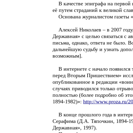
В качестве эпиграфа на первой п
её путем страданий к великой слав
Основана журналистом газеты «
Алексей Николаев – в 2007 году,
Державная» с целью связаться с а
письма, однако, ответа не было. В
дальнейшую судьбу и узнать допо
возможным].
В интернете с начало появился т
перед Вторым Пришествием» иссле
опубликованное в редакции «воин
случаях приводился только отрыво
полностью (более подробно об это
1894-1982)»:
http://www.proza.ru/2
В конце прошлого года в интерн
Серафима (Д.А. Тяпочкин, 1894-198
Державная», 1997).