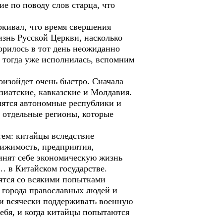
ие по поводу слов старца, что
ркивал, что время свершения
жизнь Русской Церкви, насколько
орилось в тот день неожиданно
о тогда уже исполнилась, вспомним
оизойдет очень быстро. Сначала
зиатские, кавказские и Молдавия.
елятся автономные республики и
ь отдельные регионы, которые
ем: китайцы вследствие
вижимость, предприятия,
инят себе экономическую жизнь
… в Китайском государстве.
вятся со всякими попытками
о города православных людей и
 и всячески поддерживать военную
ебя, и когда китайцы попытаются