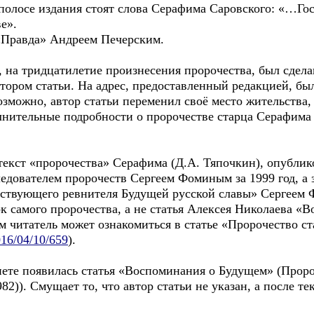
олосе издания стоят слова Серафима Саровского: «…Го
е».
Правда» Андреем Печерским.
 на тридцатилетие произнесения пророчества, был сдела
втором статьи. На адрес, предоставленный редакцией, бы
озможно, автор статьи переменил своё место жительства, 
лнительные подробности о пророчестве старца Серафима 
екст «пророчества» Серафима (Д.А. Тяпочкин), опублик
дователем пророчеств Сергеем Фоминым за 1999 год, а 
ствующего ревнителя Будущей русской славы» Сергеем Ф
к самого пророчества, а не статья Алексея Николаева «
м читатель может ознакомиться в статье «Пророчество с
016/04/10/659
).
ете появилась статья «Воспоминания о Будущем» (Прор
2)). Смущает то, что автор статьи не указан, а после тек