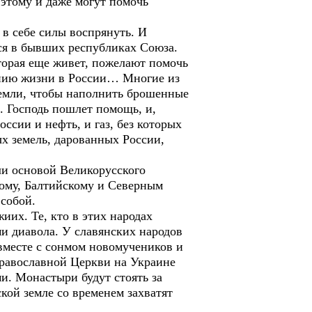
 этому и даже могут помочь
в себе силы воспрянуть. И
хся в бывших республиках Союза.
торая еще живет, пожелают помочь
лению жизни в России… Многие из
 земли, чтобы наполнить брошенные
. Господь пошлет помощь, и,
ссии и нефть, и газ, без которых
х земель, дарованных России,
ли основой Великорусского
ному, Балтийскому и Северным
 собой.
иих. Те, кто в этих народах
и диавола. У славянских народов
 вместе с сонмом новомучеников и
равославной Церкви на Украине
и. Монастыри будут стоять за
кой земле со временем захватят