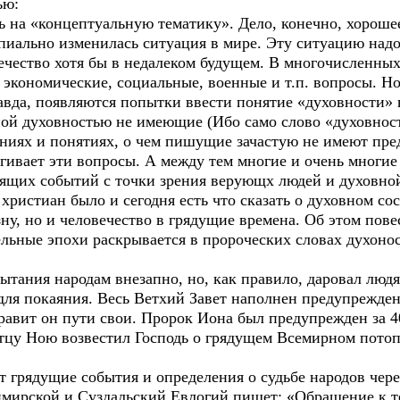
ью:
на «концептуальную тематику». Дело, конечно, хорошее
пиально изменилась ситуация в мире. Эту ситуацию надо
ечество хотя бы в недалеком будущем. В многочисленных
 экономические, социальные, военные и т.п. вопросы. Но
авда, появляются попытки ввести понятие «духовности» 
ной духовностью не имеющие (Ибо само слово «духовнос
ниях и понятиях, о чем пишущие зачастую не имеют пре
агивает эти вопросы. А между тем многие и очень многи
дящих событий с точки зрения верующх людей и духовно
истиан было и сегодня есть что сказать о духовном сос
ну, но и человечество в грядущие времена. Об этом пов
ельные эпохи раскрывается в пророческих словах духоно
тания народам внезапно, но, как правило, даровал люд
ля покаяния. Весь Ветхий Завет наполнен предупрежден
правит он пути свои. Пророк Иона был предупрежден за 
тцу Ною возвестил Господь о грядущем Всемирном потопе
грядущие события и определения о судьбе народов чере
мирской и Суздальский Евлогий пишет: «Обращение к т