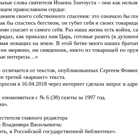
ые слова святителя Иоанна Златоуста – они как нельзя 
ющем православном сердце:
ием своего собственного спасения: это означало бы пог
как бы спастись бегством, он губит себя и своих товари
гими спасает и самого себя. Раз наша жизнь есть война, с
 рядах, как приказал нам Царь, готовые разить (в духовн
мая лежащих на земле. В этой битве много наших братье
: ни мирянин, ни священник, никто из товарищей по ору
нные интересы…»
отличается от текстов, опубликованных Сергеем Фомин
н третий «вариант» текста.
сом я 16.04.2018 через интернет сделала запрос в адр
накомиться с № 6 (38) газеты за 1997 год.
а».
стителя главного редактора
а Владимира Васильевича:
ь, в Российской государственной библиотеке».