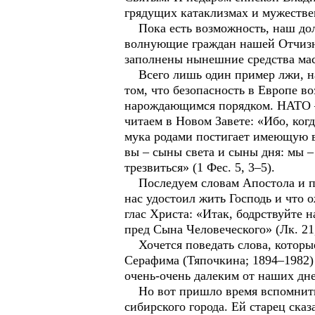
грядущих катаклизмах и мужестве
Пока есть возможность, наш долг
волнующие граждан нашей Отчизн
заполнены нынешние средства ма
Всего лишь один пример лжи, нас
том, что безопасность в Европе в
нарождающимся порядком. НАТО – г
читаем в Новом Завете: «Ибо, когд
мука родами постигает имеющую во 
вы – сыны света и сыны дня: мы – 
трезвиться» (1 Фес. 5, 3–5).
Последуем словам Апостола и поп
нас удостоил жить Господь и что
глас Христа: «Итак, бодрствуйте н
пред Сына Человеческого» (Лк. 21,
Хочется поведать слова, которые
Серафима (Тяпочкина; 1894–1982) и
очень-очень далеким от наших дн
Но вот пришло время вспомнить 
сибирского города. Ей старец ска