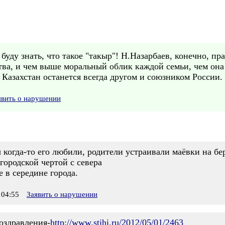
уду знать, что такое "такыр"! Н.Назарбаев, конечно, пра
тва, и чем выше моральный облик каждой семьи, чем она 
о Казахстан останется всегда другом и союзником России.
явить о нарушении
огда-то его любили, родители устраивали маёвки на бе
городской чертой с севера
е в середине города.
04:55
Заявить о нарушении
оздравления-
http://www.stihi.ru/2012/05/01/2463