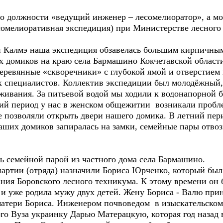
 должности «ведущий инженер – лесомелиоратор», а моя
сомелиоративная экспедиция) при Министерстве лесного 
 Калмэ наша экспедиция обзавелась большим кирпичны
х домиков на краю села Бармашино Кокчетавской области
еревянные «скворечники» с глубокой ямой и отверстием 
х специалистов. Коллектив экспедиции был молодёжный,
живания. За питьевой водой мы ходили к водонапорной 
ний период у нас в женском общежитии возникали пробле
е позволяли открыть двери нашего домика. В летний пер
наших домиков запиралась на замки, семейные пары отво
семейной парой из частного дома села Бармашино.
ии (отряда) назначили Бориса Юрченко, который был с
ания Боровского лесного техникума. К этому времени он 
 и уже родила мужу двух детей. Жену Бориса - Валю прин
 матери Бориса. Инженером почвоведом в изыскательском
ого Вуза украинку Дарью Матерацкую, которая год назад