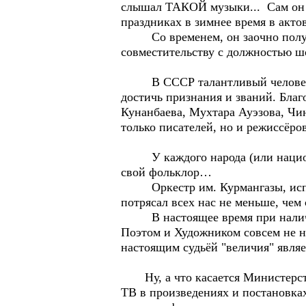
слышал ТАКОЙ музыки... Сам он и
праздниках в зимнее время в акто
Со временем, он заочно получил
совместительству с должностью ш
В СССР талантливый человек лю
достичь признания и званий. Благ
Кунанбаева, Мухтара Ауэзова, Чи
только писателей, но и режиссёро
У каждого народа (или национал
свой фольклор…
Оркестр им. Курмангазы, испол
потрясал всех нас не меньше, чем
В настоящее время при наличии 
Поэтом и Художником совсем не ну
настоящим судьёй "величия" явля
Ну, а что касается Министерства
ТВ в произведениях и постановка