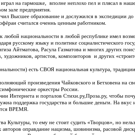
грал на гармошке, вполне неплохо пел и плясал в наше
вом зале предприятия.
 Высшее образование и дослужился в экспедиции до 
офёраи считался оченнь ценным работником.
бой национальности в любой республике имел возможн
одаря русскому языку и политике социалистического госу
нгиза Айтматова, Расула Газматова и многих других пои
в, художников, артистов, композиторов и других «строи
ьности) есть СВОЯ национальная культура, традиции,
няющий произведения Чайковского и Бетховена на св
 симфонические оркестры России.
Интернета и порталов Стихи.ру,Проза.ру, чтобы почув
жна поддержка государства и большие деньги. На вкус и
ется ВРЕМЯ.
 Культуры, то ему не стоит судить «Творцов», но нельз
х авторов оправдание нацизма, шовинизма, расовой дис