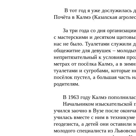
В тот год я уже дослужилась до
Почёта в Калмэ (Казахская агроле
За три года со дня организации
с мастерскими и десятком щитовы
нас не было. Туалетами служили д
общежитие для девушек – молоды
непритязательный к условиям про
метрах от посёлка Калмэ, а в зим
туалетами и сугробами, которые н
посёлок пустел, а большая часть 
родителям.
В 1963 году Калмэ пополнилась 
Начальником изыскательской парт
учился заочно в Вузе после оконч
училась вместе с ним в техникуме
геодезиста, а детей они оставили
молодого специалиста из Львовск