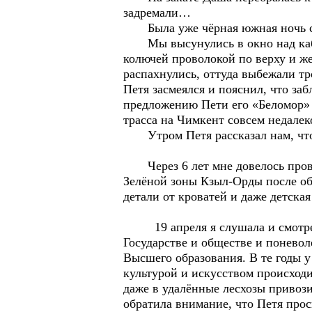
задремали…
Была уже чёрная южная ночь с ро
Мы высунулись в окно над кабин
колючей проволокой по верху и ж
распахнулись, оттуда выбежали тр
Петя засмеялся и пояснил, что за
предложению Пети его «Беломор» и
трасса на Чимкент совсем недалек
Утром Петя рассказал нам, что э
Через 6 лет мне довелось прово
Зелёной зоны Кзыл-Орды после об
детали от кроватей и даже детска
19 апреля я слушала и смотрела
Государстве и обществе и поневол
Высшего образования. В те годы 
культурой и искусством происходи
даже в удалённые лесхозы привоз
обратила внимание, что Петя прос