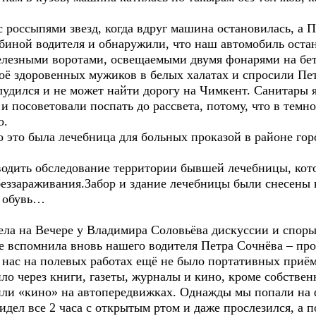
ссыпями звезд, когда вдруг машина остановилась, а Пе
ой водителя и обнаружили, что наш автомобиль остано
елезными воротами, освещаемыми двумя фонарями на бе
оё здоровенных мужиков в белых халатах и спросили Петр
блудился и не может найти дорогу на Чимкент. Санитары 
 посоветовали поспать до рассвета, потому, что в темно
о.
то была лечебница для больных проказой в районе гор
дить обследование территории бывшей лечебницы, кото
еззараживания.Забор и здание лечебницы были снесены 
я обувь…
 на Вечере у Владимира Соловьёва дискуссии и споры 
е вспомнила вновь нашего водителя Петра Сочнёва – прос
у нас на полевых работах ещё не было портативных приё
ло через книги, газеты, журналы и кино, кроме собствен
или «кино» на автопередвижках. Однажды мы попали на
идел все 2 часа с открытым ртом и даже прослезился, а п