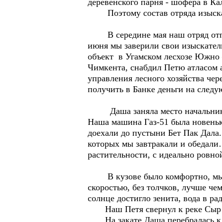
деревенского парня - шофера в Ка
Поэтому состав отряда изыскат
В середине мая наш отряд отпра
июня мы заверили свои изыскател
объект в Угамском лесхозе Южно –
Чимкента, снабдил Петю атласом 
управления лесного хозяйства чер
получить в Банке деньги на следу
Даша заняла место начальника в 
Наша машина Газ-51 была новенько
доехали до пустыни Бет Пак Дала.
которых мы завтракали и обедал
растительности, с идеально ровн
В кузове было комфортно, мы с 
скоростью, без толчков, лучше че
солнце достигло зенита, вода в р
Наш Петя свернул к реке Сыр Да
На закате Даша перебралась к на