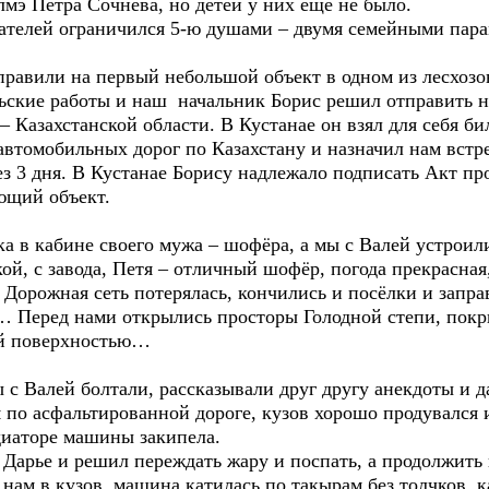
лмэ Петра Сочнёва, но детей у них ещё не было.
елей ограничился 5-ю душами – двумя семейными пара
вили на первый небольшой объект в одном из лесхозов
ьские работы и наш начальник Борис решил отправить 
 Казахстанской области. В Кустанае он взял для себя би
автомобильных дорог по Казахстану и назначил нам встр
ез 3 дня. В Кустанае Борису надлежало подписать Акт п
ющий объект.
кабине своего мужа – шофёра, а мы с Валей устроили 
й, с завода, Петя – отличный шофёр, погода прекрасная,
 Дорожная сеть потерялась, кончились и посёлки и запр
и… Перед нами открылись просторы Голодной степи, по
ой поверхностью…
Валей болтали, рассказывали друг другу анекдоты и 
м по асфальтированной дороге, кузов хорошо продувался
адиаторе машины закипела.
рье и решил переждать жару и поспать, а продолжить 
м в кузов, машина катилась по такырам без толчков, к