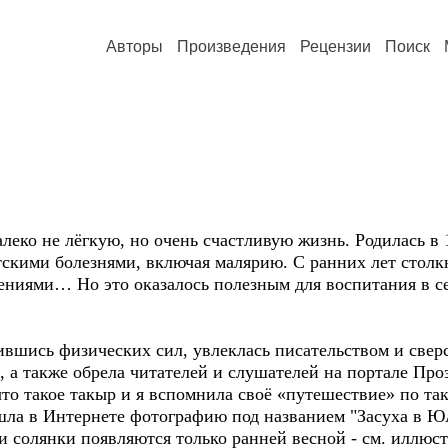
Авторы
Произведения
Рецензии
Поиск
о не лёгкую, но очень счастливую жизнь. Родилась в 1
скими болезнями, включая малярию. С ранних лет столкн
ениями… Но это оказалось полезным для воспитания в се
ись физических сил, увлеклась писательством и сверс
, а также обрела читателей и слушателей на портале Про
что такое такыр и я вспомнила своё «путешествие» по т
нашла в Интернете фотографию под названием "Засуха в 
и солянки появляются только ранней весной - см. иллюс