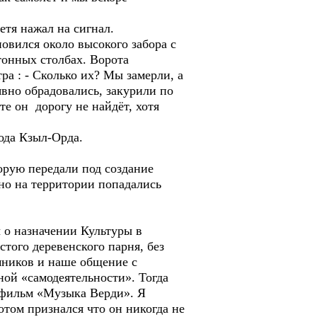
тя нажал на сигнал.
вился около высокого забора с
тонных столбах. Ворота
а : - Сколько их? Мы замерли, а
явно обрадовались, закурили по
те он дорогу не найдёт, хотя
ода Кзыл-Орда.
рую передали под создание
но на территории попадались
о назначении Культуры в
того деревенского парня, без
мников и наше общение с
ной «самодеятельности». Тогда
 фильм «Музыка Верди». Я
отом признался что он никогда не