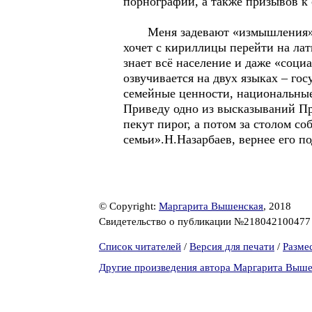
порнографии, а также призывов 
Меня задевают «измышления» пол
хочет с кириллицы перейти на лат
знает всё население и даже «соц
озвучивается на двух языках – г
семейные ценности, национальные
Приведу одно из высказываний Пр
пекут пирог, а потом за столом со
семьи».Н.Назарбаев, вернее его по
© Copyright:
Маргарита Вышенская
, 2018
Свидетельство о публикации №21804210047
Список читателей
/
Версия для печати
/
Разме
Другие произведения автора Маргарита Выше