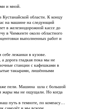
ми и мной.
 Кустанайской области. К концу
нас на машине на следующий
лет в железнодорожной кассе до
ечу в Чимкенте около областного
роцентовки выполненных работ и
себе лежанки в кузове.
 а дорога гладкая пока мы не
авочные станции с кафешками в
крытые такырами, лишёнными
даже пели. Машина шла с большой
 и жары мы не ощущали. Но когда
наш путь в темноте, по компасу…
ак самолёт и мы вскоре