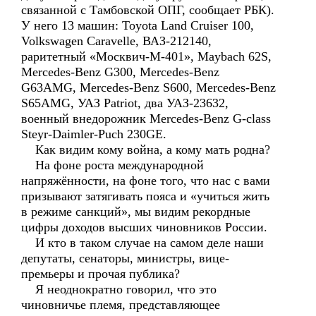
связанной с Тамбовской ОПГ, сообщает РБК).
У него 13 машин: Toyota Land Cruiser 100,
Volkswagen Caravelle, ВАЗ-212140,
раритетный «Москвич-М-401», Maybach 62S,
Mercedes-Benz G300, Mercedes-Benz
G63AMG, Mercedes-Benz S600, Mercedes-Benz
S65AMG, УАЗ Patriot, два УАЗ-23632,
военный внедорожник Mercedes-Benz G-class
Steyr-Daimler-Puch 230GE.
Как видим кому война, а кому мать родна?
На фоне роста международной
напряжённости, на фоне того, что нас с вами
призывают затягивать пояса и «учиться жить
в режиме санкций», мы видим рекордные
цифры доходов высших чиновников России.
И кто в таком случае на самом деле наши
депутаты, сенаторы, министры, вице-
премьеры и прочая публика?
Я неоднократно говорил, что это
чиновничье племя, представляющее