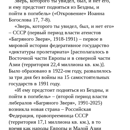
Зверь, которого ты увидел, был, и нет его,
и ему предстоит подняться из Бездны, и
пойти в погибель» («Откровение» Иоанна
Богослова 17, 7-8).
«Зверь, которого ты увидел, был, и нет его»
– СССР (первый период власти атеистов
«Багряного Зверя», 1918-1991) – первое в
мировой истории федеративное государство
«диктатуры пролетариата» [располагалось в
Восточной части Европы и в северной части
Азии (территория 22,4 миллиона кв. км.)].
Было образовано в 1922-ом году, развалилось
за три дня без войны на 15 самостоятельных
государств в 1991 году.
«И ему предстоит подняться из Бездны, и
пойти в погибель» – (второй период власти
либералов «Багряного Зверя», 1991-2025)
возникла новая страна – Российская
Федерация, правопреемница СССР
(территория 17,1 миллиона кв. км.), в то
время как народы Европы и Малой Азии