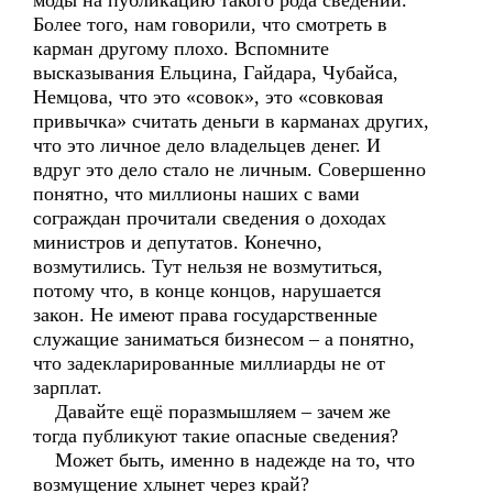
моды на публикацию такого рода сведений.
Более того, нам говорили, что смотреть в
карман другому плохо. Вспомните
высказывания Ельцина, Гайдара, Чубайса,
Немцова, что это «совок», это «совковая
привычка» считать деньги в карманах других,
что это личное дело владельцев денег. И
вдруг это дело стало не личным. Совершенно
понятно, что миллионы наших с вами
сограждан прочитали сведения о доходах
министров и депутатов. Конечно,
возмутились. Тут нельзя не возмутиться,
потому что, в конце концов, нарушается
закон. Не имеют права государственные
служащие заниматься бизнесом – а понятно,
что задекларированные миллиарды не от
зарплат.
Давайте ещё поразмышляем – зачем же
тогда публикуют такие опасные сведения?
Может быть, именно в надежде на то, что
возмущение хлынет через край?