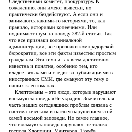
Следственный комитет, прокуратуру. К
сожалению, они имеют вывески, но
практически бездействуют. А если они и
занимаются какими-то историями, то, как
правило, историями копеечными. Или
поднимают шум по поводу 282-й статьи. Так
что все признаки колониальной
администрации, все признаки компрадорской
бюрократии, все эти факты известны простым
гражданам. Эта тема и так всем достаточно
известна и понятна, особенно тем, кто
владеет языками и следит за публикациями в
иностранных СМИ, где смакуют эту тему о
наших клептоманах.
Клептоманы – это люди, которые нарушают
восьмую заповедь «Не укради». Значительная
часть наших сегодняшних проблем связана с
систематическим и наглым нарушением этой
самой восьмой заповеди. Но самое главное,
что восьмую заповедь нарушают не только
господа Хлопонин, Мантуров, Ткачёв,