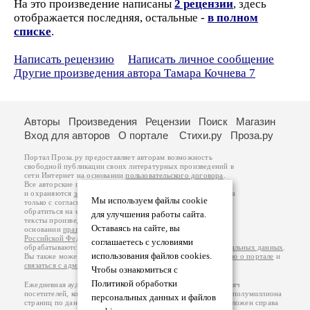
На это произведение написаны
2 рецензии
, здесь
отображается последняя, остальные -
в полном
списке
.
Написать рецензию
Написать личное сообщение
Другие произведения автора Тамара Кочнева 7
Авторы
Произведения
Рецензии
Поиск
Магазин
Вход для авторов
О портале
Стихи.ру
Проза.ру
Портал Проза.ру предоставляет авторам возможность
свободной публикации своих литературных произведений в
сети Интернет на основании
пользовательского договора
.
Все авторские права на произведения принадлежат авторам
и охраняются
законом
. Перепечатка произведений возможна
Мы используем файлы cookie
только с согласия его автора, к которому вы можете
обратиться на его авторской странице. Ответственность за
для улучшения работы сайта.
тексты произведений авторы несут самостоятельно на
Оставаясь на сайте, вы
основании
правил публикации
и
законодательства
Российской Федерации
. Данные пользователей
соглашаетесь с условиями
обрабатываются на основании
Политики обработки персональных данных
.
использования файлов cookies.
Вы также можете посмотреть более подробную
информацию о портале
и
связаться с администрацией
.
Чтобы ознакомиться с
Политикой обработки
Ежедневная аудитория портала Проза.ру – порядка 100 тысяч
посетителей, которые в общей сумме просматривают более полумиллиона
персональных данных и файлов
страниц по данным счетчика посещаемости, который расположен справа