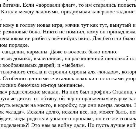
 битами. Если «воровали флаг», то им старались попасть
и. Катали между ладонями, придумывая каверзное задани
…
кому в голову новая игра, мячик тут как тут, вынутый из
ие резиновые бока. Никто не помнил, кому он принадлежа
ненароком не разбить чьё-нибудь окно. Для беготни был
ом порядке.
 сандалии, карманы. Даже в волосах было полно.
али «в домик», вылепливая, на расчищенной щепочкой п
и воображаемых дверей, и «мебель».
утылочного стекла и строили схроны для «кладов», кот
. Особенно ценными считались осколки с остатками узор
лоских баночках из-под монпансье.
а» родительские медали. На них был профиль Сталина, а
углые диски от обтянутой чёрно-оранжевым муаром зас
нуть медали на место, в коробку, где они всегда лежали.
к «клада». Искали долго, искали все, но, может быть, п
удет, когда родители узнают о пропаже, но всё же сознал
ь поделаешь?! Это нам за войну дали. Но пусть лучше вой