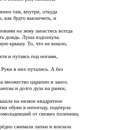
енно там, внутри, откуда
, как будто выскочить, и
овами на зиму запастись всегда
ть дождь. Луша вздохнула.
мую крышу. То, что не вошло,
тя и путаясь под ногами,
Руки в них путались. А без
ла множество царапин и заноз.
нозы и долго дула на ранки,
вышла на низкое квадратное
тки обуви в непогоду, подперла
, помолодевший от свежих поленниц
ерёдно сжимала лапки и вонзала