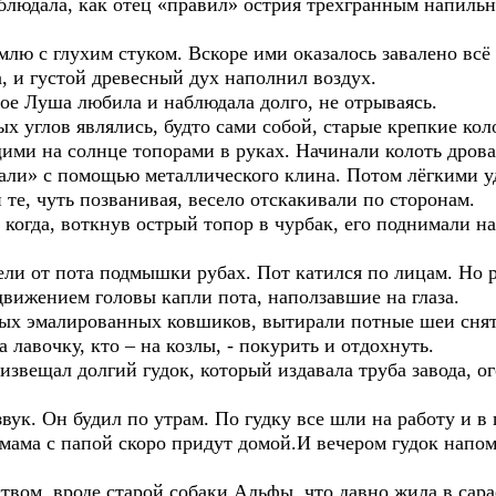
блюдала, как отец «правил» острия трёхгранным напильн
лю с глухим стуком. Вскоре ими оказалось завалено всё
, и густой древесный дух наполнил воздух.
ое Луша любила и наблюдала долго, не отрываясь.
ых углов являлись, будто сами собой, старые крепкие кол
ими на солнце топорами в руках. Начинали колоть дрова
али» с помощью металлического клина. Потом лёгкими у
 те, чуть позванивая, весело отскакивали по сторонам.
 когда, воткнув острый топор в чурбак, его поднимали на
нели от пота подмышки рубах. Пот катился по лицам. Но
движением головы капли пота, наползавшие на глаза.
елых эмалированных ковшиков, вытирали потные шеи сня
а лавочку, кто – на козлы, - покурить и отдохнуть.
 извещал долгий гудок, который издавала труба завода, 
вук. Он будил по утрам. По гудку все шли на работу и в
о мама с папой скоро придут домой.И вечером гудок напом
вом, вроде старой собаки Альфы, что давно жила в сарае