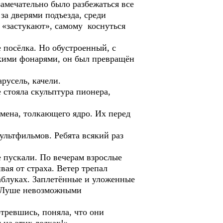
амечательно было разбежаться все
за дверями подъезда, среди
я «застукают», самому коснуться
 посёлка. Но обустроенный, с
кими фонарями, он был превращён
русель, качели.
 стояла скульптура пионера,
мена, толкающего ядро. Их перед
льтфильмов. Ребята всякий раз
 пускали. По вечерам взрослые
вая от страха. Ветер трепал
каблуках. Заплетённые и уложенные
сь Луше невозможными
тревшись, поняла, что они