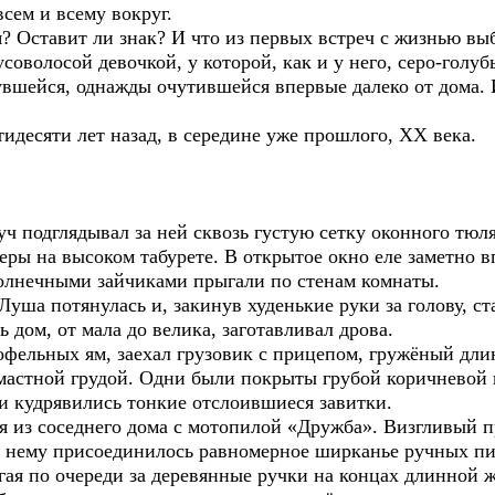
сем и всему вокруг.
я? Оставит ли знак? И что из первых встреч с жизнью выб
оволосой девочкой, у которой, как и у него, серо-голубые
увшейся, однажды очутившейся впервые далеко от дома. И
идесяти лет назад, в середине уже прошлого, ХХ века.
ч подглядывал за ней сквозь густую сетку оконного тюл
ры на высоком табурете. В открытое окно еле заметно в
олнечными зайчиками прыгали по стенам комнаты.
уша потянулась и, закинув худенькие руки за голову, ст
ь дом, от мала до велика, заготавливал дрова.
тофельных ям, заехал грузовик с прицепом, гружёный д
мастной грудой. Одни были покрыты грубой коричневой к
ми кудрявились тонкие отслоившиеся завитки.
я из соседнего дома с мотопилой «Дружба». Визгливый п
К нему присоединилось равномерное ширканье ручных пи
гая по очереди за деревянные ручки на концах длинной 