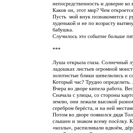
непосредственность и доверие ко в
Каков он, этот мир? Чем откроетс
Пусть мой внук познакомится с рус
худенькой и не по возрасту вытян
бабушка.
Случилось это событие больше пят
***
Луша открыла глаза. Солнечный лу
ладошках листьев огромной монсте
золотистые блики шевелились и с
Который час? Трудно определить. Л
Вчера во дворе кипела работа. Вес
Сначала с улицы, со стороны кар
землю, они лежали высокой разно
серебром берёста, и на ней места
Потом во дворе появился дядя Тол
слышен и знаком всему посёлку. 
«козлы», распиливали вдвоём, дёр