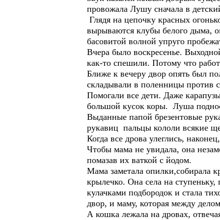
провожала Лушу сначала в детский
Глядя на цепочку красных огонько
вырываются клубы белого дыма, он
басовитой волной упруго пробежа
Вчера было воскресенье. Выходной
как-то спешили. Потому что рабо
Ближе к вечеру двор опять был по
складывали в поленницы против с
Помогали все дети. Даже карапузы
большой кусок коры. Луша подноси
Выданные папой брезентовые рука
рукавиц пальцы кололи всякие щ
Когда все дрова улеглись, наконе
Чтобы мама не увидала, она неза
помазав их ваткой с йодом.
Мама заметала опилки,собирала к
крылечко. Она села на ступеньку,
кулачками подбородок и стала тих
двор, и маму, которая между дело
А кошка лежала на дровах, отвеча