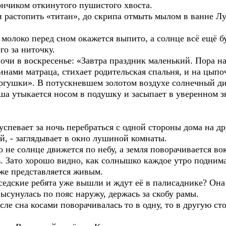
ончиком откинутого пушистого хвоста.
растопить «титан», до скрипа отмыть мылом в ванне Л
молоко перед сном окажется выпито, а солнце всё ещё бу
го за ниточку.
очи в воскресенье: «Завтра праздник маленький. Пора н
нами матраца, стихает родительская спальня, и на цыпо
ргушки». В потускневшем золотом воздухе солнечный д
 утыкается носом в подушку и засыпает в уверенном зн
успевает за ночь перебраться с одной стороны дома на др
й, - заглядывает в окно лушиной комнаты.
о не солнце движется по небу, а земля поворачивается в
. Зато хорошо видно, как солнышко каждое утро поднимае
оже представляется живым.
едские ребята уже вышли и ждут её в палисаднике? Она 
ысунулась по пояс наружу, держась за скобу рамы.
сле сна косами поворачивалась то в одну, то в другую ст