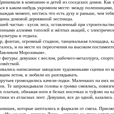
ринимали в компанию и детей из соседских домов. Как з
ся в каком-нибудь укромном месте: между поленницами, 
ыждав момент, нестись что есть духу и раньше, чем теб
адины домовой деревянной лестницы.
шей частью - кусок леса, оставленный при строительстве
нными аллеями тополей и жёлтых акаций, с электричес
культуры и отдыха.
р, фонтан, огромный стадион, танцевальная площадка, ка
галось, и на месте их пересечения на высоком постаменте
«Павликом Морозовым».
фигуры: девушки с веслом, рабочего-металлурга, спортс
извёсткой.
вались написанные заводские художниками сценки из му
ящим летом, и любили их разглядывать.
рутьев громоздились качели-лодки. Маленьких на них не
ек. Те запрокидывали головы и громко смеялись, повизги
 платьев, обнажая ноги в белых носочках и туфлях на 
тики из атласных лент. Девушки, все до одной, казали
льчишек, которые шептались и фыркали от смеха. Присмо