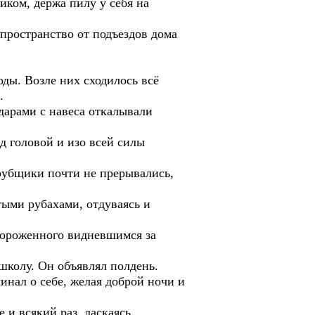
иком, держа пилу у себя на
 пространство от подъездов дома
оды. Возле них сходилось всё
.
дарами с навеса откалывали
д головой и изо всей силы
 рубщики почти не прерывались,
тыми рубахами, отдуваясь и
огороженного видневшимся за
 школу. Он объявлял полдень.
инал о себе, желая доброй ночи и
 и всякий раз, ласкаясь,