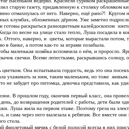
ытое Васенькой ведёрко. Краснели суриком раскрашенны
лил старую газету, придавленную к столику обломком ки
янно отмахнулась от него. Наверно, ещё рано?! Кругом 
тных клумбах, обложенных дёрном. Уже заметно подросл
 и готовы раскрыться разноцветным калейдоскопом зонти
огда по весне на улице стало тепло, Луша посадила в к
к. Оттого, наверно, и цветы, которые вырастали потом,
ю в банке, а потом как-то за играми позабыла.
чтобы маленькая хозяйка вспомнила о нём, и проросло. Я
зычок свечки. Всеми лепестками, раскрывшись солнцу, о
 цветком. Она испытывала гордость, ведь это она посея
тала ухаживать за ним, таким маленьким, но тоже живым.
что не забудет про питомца, девочка представила, как уди
зни. В прошлом году, окончив первый класс, она провела
ь день, до возвращения родителей с работы, дети были о
шки. Луша жила на первом этаже. Поэтому грела на элек
о, и сама через него вылезала к ребятам. Все вместе они
го стола.
й фиолетовый мячик с белой полосой всегда в них прису