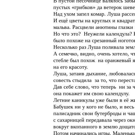
В пустой песочнице валялось заб
пустых «грибков» да ветерок шеве
Над ухом запел комар. Луша рассе
И ещё цветы на круглых и квадра
мальва. Расцвели анютины глазки
Но что это? Неужели календула? К
было похоже на срезанный ногото
Несколько раз Луша поливала земл
А семечко, видно, очень хотело, 
стебле был похож на оранжевый я
на его красоту.
Луша, затаив дыхание, любовалась
совесть стыдила за то, что перес
Дав себе слово, что теперь ни за 
она покажет им свою календулу.
Летние каникулы уже были в её жи
Бабушек ни у кого не было, и вес
палисадник свои бутерброды и ча
с сахарницей передавала через окн
вокруг вкопанного в землю дощато
Потом начинались игры. Маленьки