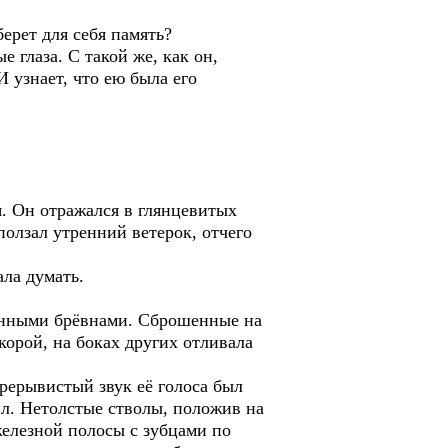
ерет для себя память?
 глаза. С такой же, как он,
 узнает, что ею была его
я. Он отражался в глянцевитых
ползал утренний ветерок, отчего
ала думать.
линными брёвнами. Сброшенные на
орой, на боках других отливала
рерывистый звук её голоса был
л. Нетолстые стволы, положив на
железной полосы с зубцами по