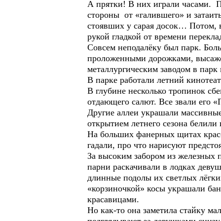
А прятки! В них играли часами. П
стороны от «галившего» и затаить
стоявших у сарая досок… Потом, в
рукой гладкой от времени перекл
Совсем неподалёку был парк. Боль
проложенными дорожками, высаже
металлургическим заводом в парк 
В парке работали летний кинотеат
В глубине несколько тропинок сбе
отдающего салют. Все звали его 
Другие аллеи украшали массивные 
открытием летнего сезона белили 
На больших фанерных щитах красо
гадали, про что нарисуют предсто
За высоким забором из железных п
парни раскачивали в лодках девуш
длинные подолы их светлых лёгких
«корзиночкой» косы украшали бан
красавицами.
Но как-то она заметила стайку ма