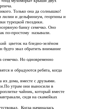
е «под мухоморы» крыши двух
рпича.
никого. Только она да солнышко!
и лилии и дельфиниум, георгины и
ки турецкой гвоздики.
онсервную банку семечко. Оно
 так по-простому называли.
ркий цветок на бледно-зелёном
н будто звал обратить внимание
ла семечко. Но одновременно
вятся и обрадуются ребята, когда
 их дома, вместе с друзьями.
дни.По утрам они выносили в
троплитке чайник, который вместе
 завтракали, сидя на скамейках
тствовал. Когда начиналась