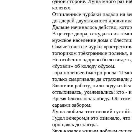
одной стороне. Луша много раз на
коленях.
Отпиленные чурбаки падали на зем
до дверей двухэтажного дровяника
Дальше начиналось действо, котор
В центре двора, откуда-то из тёмн
мужское население дома с блестящ
Самые толстые чурки «растрескив
топориком трёхгранные поленья, и
Но особенно здорово было видеть,
«бухали» об колоду обухом.
Гора поленьев быстро росла. Тем
только смаргивали да стряхивали 
Закончив работу, пили воду из б
отпыхиваясь, усаживались: кто - н
Время близилось к обеду. Об этом
сараями забором.
Луша любила этот низкий густой з
Гудел вечером,и это означало, чт
прощаясь до завтра.
Звук казался живым добрым сущест