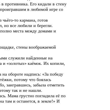
 в противника. Его кидали в стену
е проигравшим в любимой игре со
 чьёго-то кармана, готов
л, но все любили и берегли.
о полно места между домами и
лощадке, стены воображаемой
орыми служили найденные на
а и «золотых» каёмок. Их копили,
 на обороте надпись: «За победу
тёжки, потому что боялась
 Но, заигравшись, забыла отметить
оэтому так и не нашли.
ась. Мама грустно погладила её по
на там и останется, в земле!» И