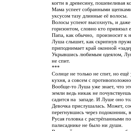
когти в древесину, пошевеливая к
Мама успеет собранными щепками 
уксусом тазу длинные её волосы.
Волосы успеют высохнуть, и даже 
горизонтом, словно кто привязал е
Папа, как обычно, произносит к н
Луша слышит, как скрипнув пружи
приподнимает край оконной «заде
Укрывшись любимым одеялом, Луша
не спит.
***
Солнце не только не спит, но ещё 
кухня, а совсем с противоположно
Вообще-то Луша уже знает, что эт
земли ведь никак не почувствуешь
садится на западе. И Луше оно т
Девочка прислушалась. Может, сос
перегнувшись через подоконник, в
Русая головка с растрёпанными по
палисаднике не было ни души.