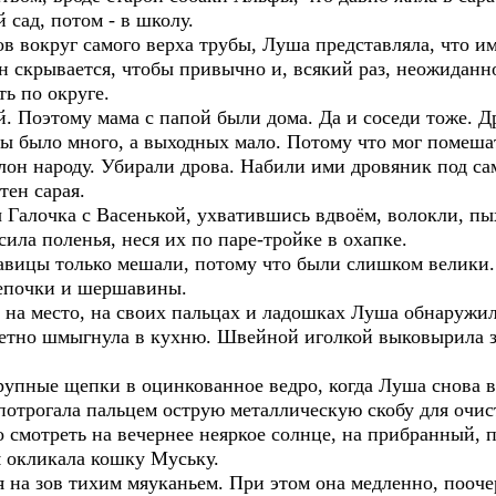
 сад, потом - в школу.
в вокруг самого верха трубы, Луша представляла, что им
 скрывается, чтобы привычно и, всякий раз, неожиданно
ть по округе.
. Поэтому мама с папой были дома. Да и соседи тоже. Др
ты было много, а выходных мало. Потому что мог помеша
лон народу. Убирали дрова. Набили ими дровяник под са
тен сарая.
 Галочка с Васенькой, ухватившись вдвоём, волокли, пых
ла поленья, неся их по паре-тройке в охапке.
вицы только мешали, потому что были слишком велики. 
епочки и шершавины.
ц, на место, на своих пальцах и ладошках Луша обнаружи
метно шмыгнула в кухню. Швейной иголкой выковырила за
рупные щепки в оцинкованное ведро, когда Луша снова 
 потрогала пальцем острую металлическую скобу для очис
о смотреть на вечернее неяркое солнце, на прибранный
м окликала кошку Муську.
я на зов тихим мяуканьем. При этом она медленно, пооч