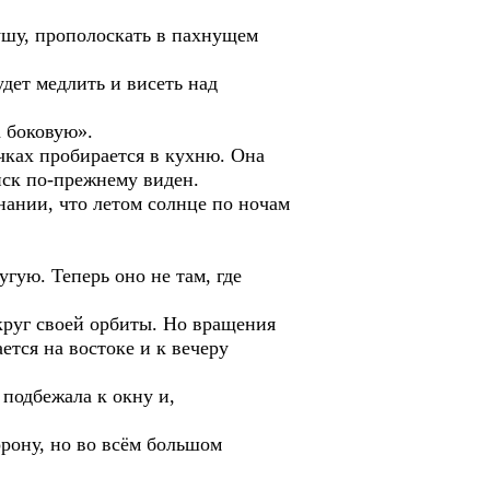
ушу, прополоскать в пахнущем
дет медлить и висеть над
а боковую».
чках пробирается в кухню. Она
иск по-прежнему виден.
ании, что летом солнце по ночам
угую. Теперь оно не там, где
округ своей орбиты. Но вращения
тся на востоке и к вечеру
подбежала к окну и,
орону, но во всём большом