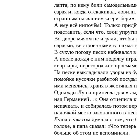
лапта, по нему били самодельными
сарая и, когда отскакивал, ловил
странным названием «сери-бери»
А ему всё нипочём! Только придёт 
подставить, если что, свои упруг
Во дворе мячом не играли, чтобы 
сараями, выстроенными в шахматн
В сухую погоду песок набивался в
А после дождя с ним подолгу игр
квартиры, перегородки с проёмам
На песке выкладывали узоры из б
помойке кусочки разбитой посуды
ими менялись, храня в жестяных п
Однажды Луша принесла для «клад
над Германией…» Она отцепила кр
испачкать, и собиралась потом вер
палочкой место закопанного в песо
Луша с ужасом думала о том, что б
голове, а папа сказал: «Что тепер
больше об этом не вспоминали.