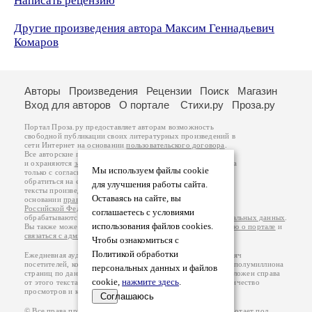
Написать рецензию
Другие произведения автора Максим Геннадьевич
Комаров
Авторы
Произведения
Рецензии
Поиск
Магазин
Вход для авторов
О портале
Стихи.ру
Проза.ру
Портал Проза.ру предоставляет авторам возможность
свободной публикации своих литературных произведений в
сети Интернет на основании
пользовательского договора
.
Все авторские права на произведения принадлежат авторам
и охраняются
законом
. Перепечатка произведений возможна
Мы используем файлы cookie
только с согласия его автора, к которому вы можете
обратиться на его авторской странице. Ответственность за
для улучшения работы сайта.
тексты произведений авторы несут самостоятельно на
Оставаясь на сайте, вы
основании
правил публикации
и
законодательства
Российской Федерации
. Данные пользователей
соглашаетесь с условиями
обрабатываются на основании
Политики обработки персональных данных
.
использования файлов cookies.
Вы также можете посмотреть более подробную
информацию о портале
и
связаться с администрацией
.
Чтобы ознакомиться с
Политикой обработки
Ежедневная аудитория портала Проза.ру – порядка 100 тысяч
посетителей, которые в общей сумме просматривают более полумиллиона
персональных данных и файлов
страниц по данным счетчика посещаемости, который расположен справа
cookie,
нажмите здесь
.
от этого текста. В каждой графе указано по две цифры: количество
просмотров и количество посетителей.
Соглашаюсь
© Все права принадлежат авторам, 2000-2026. Портал работает под