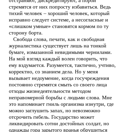
отстраняют, дискредитируют, а порой
стремятся от них попросту избавиться. Ведь
тихий человек – хороший человек, который
исправно следует системе, а несогласные и
«слишком умные» становятся кормом по ту
сторону борта.
Свобода слова, печати, как и свободная
журналистика существует лишь на тонкой
бумаге, измазанной невидимыми чернилами.
На мой взгляд каждый волен говорить, что
ему вздумается. Разумеется, тактично, учтиво,
корректно, со знанием дела. Но у меня
вызывает недоумение, когда госучреждения
постоянно стремятся смыть со своего лица
отходы жизнедеятельности методом
неправомерной борьбы с людьми слова. Мне
это напоминает гниль организма изнутри, где
можно заглушить запах, но невозможно
отсрочить гибель. Государство может
ликвидировать сотни достойных солдат, но
однажды гора зарытого вранья обрушиться