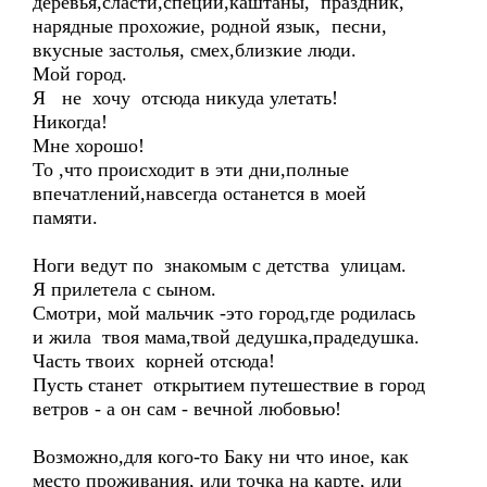
деревья,сласти,специи,каштаны, праздник,
нарядные прохожие, родной язык, песни,
вкусные застолья, смех,близкие люди.
Мой город.
Я не хочу отсюда никуда улетать!
Никогда!
Мне хорошо!
То ,что происходит в эти дни,полные
впечатлений,навсегда останется в моей
памяти.
Ноги ведут по знакомым с детства улицам.
Я прилетела с сыном.
Смотри, мой мальчик -это город,где родилась
и жила твоя мама,твой дедушка,прадедушка.
Часть твоих корней отсюда!
Пусть станет открытием путешествие в город
ветров - а он сам - вечной любовью!
Возможно,для кого-то Баку ни что иное, как
место проживания, или точка на карте, или