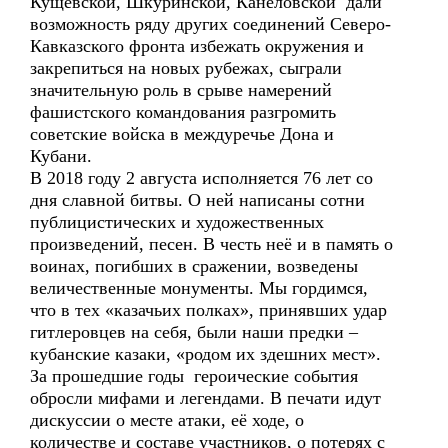
Кущевской, Шкуринской, Канеловской дали
возможность ряду других соединений Северо-
Кавказского фронта избежать окружения и
закрепиться на новых рубежах, сыграли
значительную роль в срыве намерений
фашистского командования разгромить
советские войска в междуречье Дона и
Кубани.
В 2018 году 2 августа исполняется 76 лет со
дня славной битвы. О ней написаны сотни
публицистических и художественных
произведений, песен. В честь неё и в память о
воинах, погибших в сражении, возведены
величественные монументы. Мы гордимся,
что в тех «казачьих полках», принявших удар
гитлеровцев на себя, были наши предки –
кубанские казаки, «родом их здешних мест».
За прошедшие годы героические события
обросли мифами и легендами. В печати идут
дискуссии о месте атаки, её ходе, о
количестве и составе участников, о потерях с