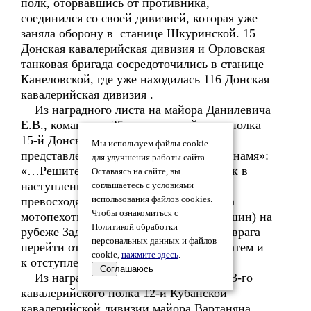
полк, оторвавшись от противника,
соединился со своей дивизией, которая уже
заняла оборону в станице Шкуринской. 15
Донская кавалерийская дивизия и Орловская
танковая бригада сосредоточились в станице
Канеловской, где уже находилась 116 Донская
кавалерийская дивизия .
Из наградного листа на майора Данилевича
Е.В., командира 25-го кавалерийского полка
15-й Донской кавалерийской дивизии,
Мы используем файлы cookie
представленного к ордену «Красное Знамя»:
для улучшения работы сайта.
«…Решительно и энергично повёл полк в
Оставаясь на сайте, вы
наступление 28-29 июля 1942 года на
соглашаетесь с условиями
превосходящего противника (два полка
использования файлов cookies.
Чтобы ознакомиться с
мотопехоты, до 6-ти танков и бронемашин) на
Политикой обработки
рубеже Задонский – Победа, вынудив врага
персональных данных и файлов
перейти от наступления к обороне, а затем и
cookie,
нажмите здесь
.
к отступлению».
Соглашаюсь
Из наградного листа на командира 23-го
кавалерийского полка 12-й Кубанской
кавалерийской дивизии майора Вартаняна