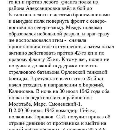
го кп и против левого фланга полка из
района Александровка ввёл в бой до
батальона пехоты с десятью бронемашинами
и вынудил полк повернуть фронт с северо-
востока на северо-запад. Между полками
образовался небольшой разрыв, и враг сразу
же воспользовался этим - сначала
приостановил своё отступление, а затем начал
активно действовать против 42-го кп и по
правому флангу 25 кп. К тому же , полки не
получили должной поддержки от мото-
стрелкового батальона Орловской танковой
бригады. В результате всего этого 25-й кп
начал отходить в направлении х.Бирючий,
Калиновка. В ночь на 30 июля 1942 года оба
полка сосредоточились в районе пос.
Молотьба, Марс, Смоленский-1.
В 2.00 30 июля 1942 командир 15-й кд
полковник Горшков С.И. получил приказ об
отрыве дивизии от противника и выйти на
новый рубеж обороны. К полудню 30.7.42г.