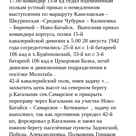
17.00 командир 15-й кд отдал подчинённым
полкам устный приказ о немедленном
выступлении по маршруту Канеловская –
Шкуринская –Средние Чубурки – Калиновка
– Бирючий – Ново-Батайск. Выполняя приказ
командира корпуса, полки 15-й
кавалерийской дивизии к 5.00 28 августа 1942
года сосредоточились: 25-й кп с 1-й батареей
106 кад в х.Будённовский, 33-й кп с 3-й
батареей 106 кад в Цукоровая Балка, штаб
дивизии и дивизионные подразделения в
посёлке Молотьба .
42-й кавалерийский полк, имея задачу «…
захватить цепь высот на северном берегу
р.Кагальник сев.Самарское и прикрыть
переправу через Кагальник на участке Ново-
Батайск – Самарское – Кочевань» , задачу не
выполнил, так как противник упредил 42-й
кп, форсировал р.Кагальник и занял на
южном берегу населённые пункты Задонский,
Победа, Александровка. Полковник Горшков