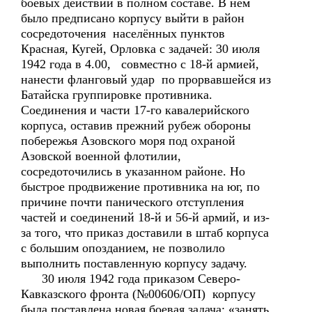
боевых действий в полном составе. В нём
было предписано корпусу выйти в район
сосредоточения населённых пунктов
Красная, Кугей, Орловка с задачей: 30 июля
1942 года в 4.00, совместно с 18-й армией,
нанести фланговый удар по прорвавшейся из
Батайска группировке противника.
Соединения и части 17-го кавалерийского
корпуса, оставив прежний рубеж обороны
побережья Азовского моря под охраной
Азовской военной флотилии,
сосредоточились в указанном районе. Но
быстрое продвижение противника на юг, по
причине почти панического отступления
частей и соединений 18-й и 56-й армий, и из-
за того, что приказ доставили в штаб корпуса
с большим опозданием, не позволило
выполнить поставленную корпусу задачу.
30 июля 1942 года приказом Северо-
Кавказского фронта (№00606/ОП) корпусу
была поставлена новая боевая задача: «занять