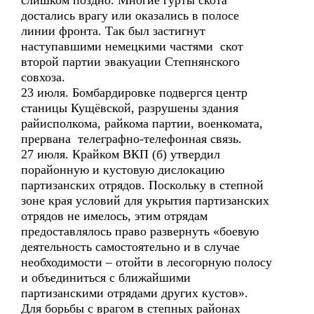
слишком поздно. Многие гурты скота
достались врагу или оказались в полосе
линии фронта. Так был застигнут
наступавшими немецкими частями скот
второй партии эвакуации Степнянского
совхоза.
23 июля. Бомбардировке подвергся центр
станицы Кущёвской, разрушены здания
райисполкома, райкома партии, военкомата,
прервана телеграфно-телефонная связь.
27 июля. Крайком ВКП (б) утвердил
порайонную и кустовую дислокацию
партизанских отрядов. Поскольку в степной
зоне края условий для укрытия партизанских
отрядов не имелось, этим отрядам
предоставлялось право развернуть «боевую
деятельность самостоятельно и в случае
необходимости – отойти в лесогорную полосу
и объединиться с ближайшими
партизанскими отрядами других кустов».
Для борьбы с врагом в степных районах