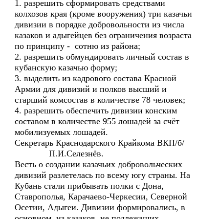
1. разрешить сформировать средствами
колхозов края (кроме вооружения) три казачьи
дивизии в порядке добровольности из числа
казаков и адыгейцев без ограничения возраста
по принципу - сотню из района;
2. разрешить обмундировать личный состав в
кубанскую казачью форму;
3. выделить из кадрового состава Красной
Армии для дивизий и полков высший и
старший комсостав в количестве 78 человек;
4. разрешить обеспечить дивизии конским
составом в количестве 955 лошадей за счёт
мобилизуемых лошадей.
Секретарь Краснодарского Крайкома ВКП/б/
П.И.Селезнёв.
Весть о создании казачьих добровольческих
дивизий разлетелась по всему югу страны. На
Кубань стали прибывать полки с Дона,
Ставрополья, Карачаево-Черкесии, Северной
Осетии, Адыгеи. Дивизии формировались, в
основном, из казаков, не подлежащих