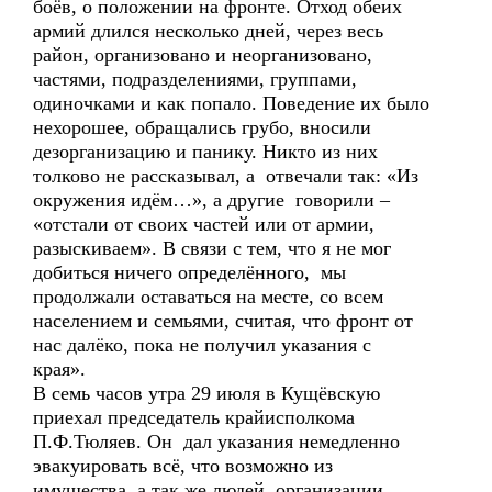
боёв, о положении на фронте. Отход обеих
армий длился несколько дней, через весь
район, организовано и неорганизовано,
частями, подразделениями, группами,
одиночками и как попало. Поведение их было
нехорошее, обращались грубо, вносили
дезорганизацию и панику. Никто из них
толково не рассказывал, а отвечали так: «Из
окружения идём…», а другие говорили –
«отстали от своих частей или от армии,
разыскиваем». В связи с тем, что я не мог
добиться ничего определённого, мы
продолжали оставаться на месте, со всем
населением и семьями, считая, что фронт от
нас далёко, пока не получил указания с
края».
В семь часов утра 29 июля в Кущёвскую
приехал председатель крайисполкома
П.Ф.Тюляев. Он дал указания немедленно
эвакуировать всё, что возможно из
имущества, а так же людей, организации,