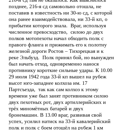
216-й сд там не оказалось. Как выяснилось
позднее, 216-я сд самовольно отошла, не
поставив в известность ни 30-ю сд, с которой
она ранее взаимодействовала, ни 33-й кп, о
прибытии которого знала. Враг, используя
численное превосходство, силою до двух
полков мотопехоты начал обходить полк с
правого фланга и прижимать его к полотну
железной дороги Ростов – Тихорецкая и к
реке Эльбузд. Полк принял бой, но вынужден
был начать отход, одновременно нанося
противнику короткие сильные удары. К 10.00
29 июля 1942 года 33-й кп вышел на рубеж
высот юго-западнее колхоза им. 17
Партсъезда, так как сам колхоз к этому
времени уже был занят противником силою
двух пехотных рот, двух артиллерийских и
трёх миномётных батарей и двух
бронемашин. В 13.00 враг, развивая свой
успех, усилил натиск на 33-й кавалерийский
полк и полк с боем отошёл на рубеж 1 км