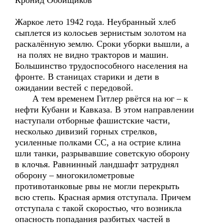
Кронид Обойщиков
Жаркое лето 1942 года. Неубранный хлеб
сыплется из колосьев зернистым золотом на
раскалённую землю. Сроки уборки вышли, а
на полях не видно тракторов и машин.
Большинство трудоспособного населения на
фронте. В станицах старики и дети в
ожидании вестей с передовой.
А тем временем Гитлер рвётся на юг – к
нефти Кубани и Кавказа. В этом направлении
наступали отборные фашистские части,
несколько дивизий горных стрелков,
усиленные полками СС, а на острие клина
шли танки, разрывавшие советскую оборону
в клочья. Равнинный ландшафт затруднял
оборону – многокилометровые
противотанковые рвы не могли перекрыть
всю степь. Красная армия отступала. Причем
отступала с такой скоростью, что возникла
опасность попадания разбитых частей в