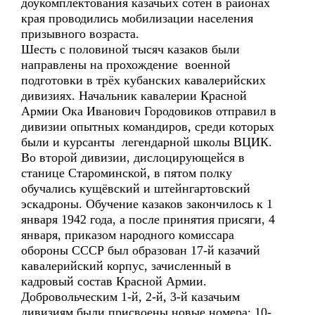
доукомплектования казачьих сотен в районах
края проводились мобилизации населения
призывного возраста.
Шесть с половиной тысяч казаков были
направлены на прохождение военной
подготовки в трёх кубанских кавалерийских
дивизиях. Начальник кавалерии Красной
Армии Ока Иванович Городовиков отправил в
дивизии опытных командиров, среди которых
были и курсанты легендарной школы ВЦИК.
Во второй дивизии, дислоцирующейся в
станице Староминской, в пятом полку
обучались кущёвский и штейнгартовский
эскадроны. Обучение казаков закончилось к 1
января 1942 года, а после принятия присяги, 4
января, приказом народного комиссара
обороны СССР был образован 17-й казачий
кавалерийский корпус, зачисленный в
кадровый состав Красной Армии.
Добровольческим 1-й, 2-й, 3-й казачьим
дивизиям были присвоены новые номера; 10-