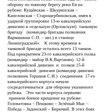
оборону по южному берегу реки Ея на
рубеже: Кущёвская – Шкуринская –
Канеловская – Старощербиновская, имея в
ударной группировке 13-ю кавалерийскую
дивизию и отдельную (Орловскую) танковую
бригаду (командир бригады полковник
Вармашкин С.П. – авт.) в станице
Ленинградской». К этому времени в
танковой бригаде осталось всего 13 танков.
Под прикрытием 23-го кавалерийского полка
(командир – майор В.К.Вартанян). 12-й
кавалерийской дивизии и полков 15-й
кавалерийской дивизии (командир дивизии
полковник Горшков С.И.) соединения 17-го
кавалерийского корпуса начали
сосредотачиваться для обороны указанного
рубежа. Эти части корпуса первыми
приняли боевое крещение на рубеже:
Головатовка – Пешково – Зелёный Мыс –
Победа – Задонский – Бирючий. В этих боях