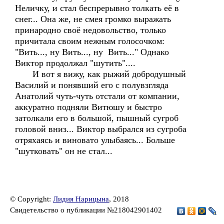
Неличку, и стал беспрерывно толкать её в
снег... Она же, не смея громко выражать
принародно своё недовольство, только
причитала своим нежным голосочком:
"Вить..., ну Вить..., ну Вить..." Однако
Виктор продолжал "шутить"....
И вот я вижу, как рыжий добродушный
Василий и понявший его с полувзгляда
Анатолий чуть-чуть отстали от компании,
аккуратно подняли Витюшу и быстро
затолкали его в большой, пышный сугроб
головой вниз... Виктор выбрался из сугроба
отряхаясь и виновато улыбаясь... Больше
"шутковать" он не стал...
© Copyright:
Лидия Нарицына
, 2018
Свидетельство о публикации №218042901402