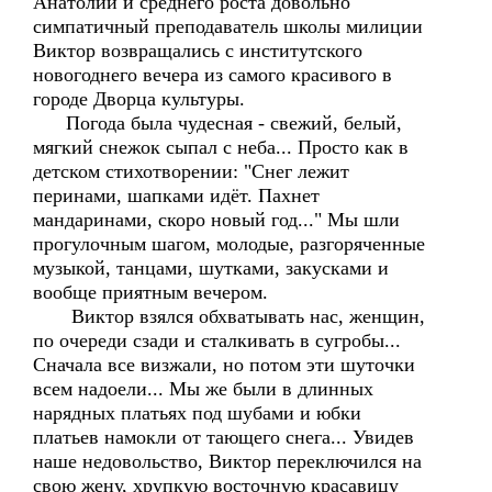
Анатолий и среднего роста довольно
симпатичный преподаватель школы милиции
Виктор возвращались с институтского
новогоднего вечера из самого красивого в
городе Дворца культуры.
Погода была чудесная - свежий, белый,
мягкий снежок сыпал с неба... Просто как в
детском стихотворении: "Снег лежит
перинами, шапками идёт. Пахнет
мандаринами, скоро новый год..." Мы шли
прогулочным шагом, молодые, разгоряченные
музыкой, танцами, шутками, закусками и
вообще приятным вечером.
Виктор взялся обхватывать нас, женщин,
по очереди сзади и сталкивать в сугробы...
Сначала все визжали, но потом эти шуточки
всем надоели... Мы же были в длинных
нарядных платьях под шубами и юбки
платьев намокли от тающего снега... Увидев
наше недовольство, Виктор переключился на
свою жену, хрупкую восточную красавицу