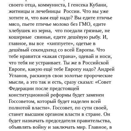
своего отца, коммуниста, I генсека Кубани,
житницы и лечебницы России. Что вы уже
хотите и, что вам ещё надо? Вы едите птичье
мясо, пьете птичье молоко без ГМО, едите
хлебушек из зерна, что поедали грязные, не
кошерные свиньи, едите дешёвую рыбу. И,
главное, вы все «хиппуете», одетые в
дешёвый секендхенд со всей Европы. Что
тебе нравится «какая страна», одевай и носи,
что тебя не устраивает. Ты же в Российской
Европе, какую ещё тебе Европу надо? Андрей
Угланов, раскинув свои золотые пророческие
мысли, а это так и есть, сразу сказал: «Совет
Федерации после предстоящей
конституционной реформы будет заменен
Госсоветом, который будет наделен всей
полнотой власти». Госсовет, по сути своей,
станет высшим органом власти в стране. Он
будет назначать председателя правительства,
объявлять войну и заключать мир. Главное, в