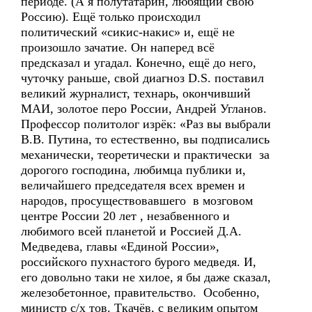
периоде. (А я полутатарин, любящий свою
Россию). Ещё только происходил
политический «сикис-накис» и, ещё не
произошло зачатие. Он наперед всё
предсказал и угадал. Конечно, ещё до него,
чуточку раньше, свой диагноз D.S. поставил
великий журналист, технарь, окончивший
МАИ, золотое перо России, Андрей Угланов.
Профессор политолог изрёк: «Раз вы выбрали
В.В. Путина, то естественно, вы подписались
механически, теоретически и практически за
дорогого господина, любимца публики и,
величайшего председателя всех времен и
народов, просуществовавшего в мозговом
центре России 20 лет , незабвенного и
любимого всей планетой и Россией Д.А.
Медведева, главы «Единой России»,
российского пухнастого бурого медведя. И,
его довольно таки не хилое, я бы даже сказал,
железобетонное, правительство. Особенно,
министр с/х тов. Ткачёв, с великим опытом