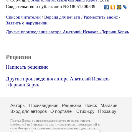
© Copyright:
Анатолий Искаков -Дервиш Керчь
, 2018
Свидетельство о публикации №218051200839
Список читателей
/
Версия для печати
/
Разместить анонс
/
Заявить о нарушении
Другие произведения автора Анатолий Искаков -Дервиш Керчь
Рецензии
Написать рецензию
Другие произведения автора Анатолий Искаков
-Дервиш Керчь
Авторы
Произведения
Рецензии
Поиск
Магазин
Вход для авторов
О портале
Стихи.ру
Проза.ру
Портал Проза.ру предоставляет авторам возможность
свободной публикации своих литературных произведений в
сети Интернет на основании
пользовательского договора
.