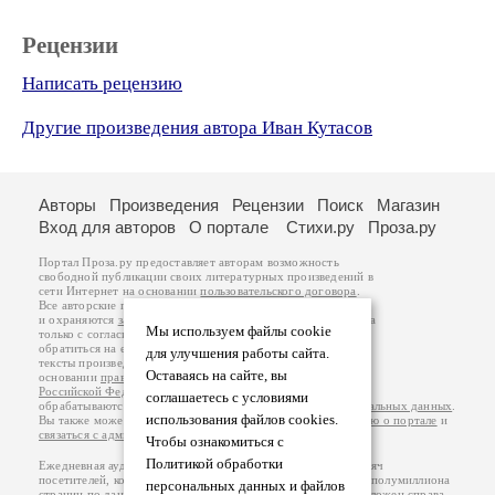
Рецензии
Написать рецензию
Другие произведения автора Иван Кутасов
Авторы
Произведения
Рецензии
Поиск
Магазин
Вход для авторов
О портале
Стихи.ру
Проза.ру
Портал Проза.ру предоставляет авторам возможность
свободной публикации своих литературных произведений в
сети Интернет на основании
пользовательского договора
.
Все авторские права на произведения принадлежат авторам
и охраняются
законом
. Перепечатка произведений возможна
Мы используем файлы cookie
только с согласия его автора, к которому вы можете
обратиться на его авторской странице. Ответственность за
для улучшения работы сайта.
тексты произведений авторы несут самостоятельно на
Оставаясь на сайте, вы
основании
правил публикации
и
законодательства
Российской Федерации
. Данные пользователей
соглашаетесь с условиями
обрабатываются на основании
Политики обработки персональных данных
.
использования файлов cookies.
Вы также можете посмотреть более подробную
информацию о портале
и
связаться с администрацией
.
Чтобы ознакомиться с
Политикой обработки
Ежедневная аудитория портала Проза.ру – порядка 100 тысяч
посетителей, которые в общей сумме просматривают более полумиллиона
персональных данных и файлов
страниц по данным счетчика посещаемости, который расположен справа