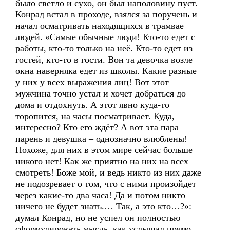
было светло и сухо, он был наполовину пуст.
Конрад встал в проходе, взялся за поручень и
начал осматривать находящихся в трамвае
людей. «Самые обычные люди! Кто-то едет с
работы, кто-то только на неё. Кто-то едет из
гостей, кто-то в гости. Вон та девочка возле
окна наверняка едет из школы. Какие разные
у них у всех выражения лиц! Вот этот
мужчина точно устал и хочет добраться до
дома и отдохнуть. А этот явно куда-то
торопится, на часы посматривает. Куда,
интересно? Кто его ждёт? А вот эта пара –
парень и девушка – однозначно влюблены!
Похоже, для них в этом мире сейчас больше
никого нет! Как же приятно на них на всех
смотреть! Боже мой, и ведь никто из них даже
не подозревает о том, что с ними произойдет
через какие-то два часа! Да и потом никто
ничего не будет знать.… Так, а это кто…?»:
думал Конрад, но не успел он полностью
сформулировать мысль, как услышал прямо