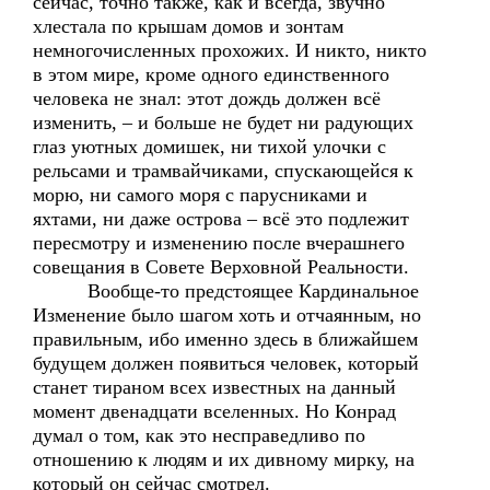
сейчас, точно также, как и всегда, звучно
хлестала по крышам домов и зонтам
немногочисленных прохожих. И никто, никто
в этом мире, кроме одного единственного
человека не знал: этот дождь должен всё
изменить, – и больше не будет ни радующих
глаз уютных домишек, ни тихой улочки с
рельсами и трамвайчиками, спускающейся к
морю, ни самого моря с парусниками и
яхтами, ни даже острова – всё это подлежит
пересмотру и изменению после вчерашнего
совещания в Совете Верховной Реальности.
Вообще-то предстоящее Кардинальное
Изменение было шагом хоть и отчаянным, но
правильным, ибо именно здесь в ближайшем
будущем должен появиться человек, который
станет тираном всех известных на данный
момент двенадцати вселенных. Но Конрад
думал о том, как это несправедливо по
отношению к людям и их дивному мирку, на
который он сейчас смотрел.