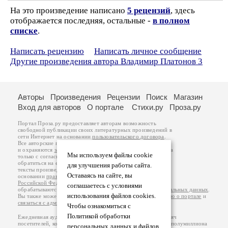
На это произведение написано
5 рецензий
, здесь
отображается последняя, остальные -
в полном
списке
.
Написать рецензию
Написать личное сообщение
Другие произведения автора Владимир Платонов 3
Авторы
Произведения
Рецензии
Поиск
Магазин
Вход для авторов
О портале
Стихи.ру
Проза.ру
Портал Проза.ру предоставляет авторам возможность
свободной публикации своих литературных произведений в
сети Интернет на основании
пользовательского договора
.
Все авторские права на произведения принадлежат авторам
и охраняются
законом
. Перепечатка произведений возможна
Мы используем файлы cookie
только с согласия его автора, к которому вы можете
обратиться на его авторской странице. Ответственность за
для улучшения работы сайта.
тексты произведений авторы несут самостоятельно на
Оставаясь на сайте, вы
основании
правил публикации
и
законодательства
Российской Федерации
. Данные пользователей
соглашаетесь с условиями
обрабатываются на основании
Политики обработки персональных данных
.
использования файлов cookies.
Вы также можете посмотреть более подробную
информацию о портале
и
связаться с администрацией
.
Чтобы ознакомиться с
Политикой обработки
Ежедневная аудитория портала Проза.ру – порядка 100 тысяч
посетителей, которые в общей сумме просматривают более полумиллиона
персональных данных и файлов