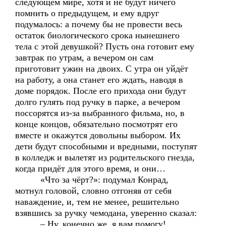
следующем мире, хотя и не будут ничего
помнить о предыдущем, и ему вдруг
подумалось: а почему бы не провести весь
остаток биологического срока нынешнего
тела с этой девушкой? Пусть она готовит ему
завтрак по утрам, а вечером он сам
приготовит ужин на двоих. С утра он уйдёт
на работу, а она станет его ждать, наводя в
доме порядок. После его прихода они будут
долго гулять под ручку в парке, а вечером
поссорятся из-за выбранного фильма, но, в
конце концов, обязательно посмотрят его
вместе и окажутся довольны выбором. Их
дети будут способными и вредными, поступят
в колледж и вылетят из родительского гнезда,
когда придёт для этого время, и они…
«Что за чёрт?»: подумал Конрад,
мотнул головой, словно отгоняя от себя
наваждение, и, тем не менее, решительно
взявшись за ручку чемодана, уверенно сказал:
– Ну, конечно же, я вам помогу!