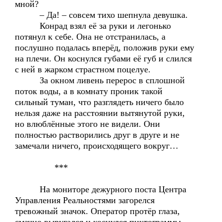
мной?
– Да! – совсем тихо шепнула девушка.
Конрад взял её за руки и легонько
потянул к себе. Она не отстранилась, а
послушно подалась вперёд, положив руки ему
на плечи. Он коснулся губами её губ и слился
с ней в жарком страстном поцелуе.
За окном ливень перерос в сплошной
поток воды, а в комнату проник такой
сильный туман, что разглядеть ничего было
нельзя даже на расстоянии вытянутой руки,
но влюблённые этого не видели. Они
полностью растворились друг в друге и не
замечали ничего, происходящего вокруг…
***
На мониторе дежурного поста Центра
Управления Реальностями загорелся
тревожный значок. Оператор протёр глаза,