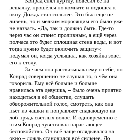
Конрад снял куртку, повесил её на
вешалку, прошёлся по комнате и подошёл к
окну. Дождь стал сильнее. Это был ещё не
ливень, но и мелким моросящим его было уже
не назвать. «Да, так и должно быть. Где-то
через час он станет проливным, а ещё через
полчаса это будет сплошная стена воды, и вот
тогда нужно будет включить защиту»:
подумал он, когда услышал, как хозяйка зовёт
его к столу.
За чаем она рассказывала ему о себе, но
Конрад совершенно не слушал то, о чём она
говорила. Ему всё больше и больше
нравилась эта девушка, – было очень приятно
находиться в её обществе, слушать
обворожительной голос, смотреть, как она
пьёт из чашки и поправляет спадающую на
лоб прядь светлых волос. И одновременно с
этим Конрад чувствовал нарастающее
беспокойство. Он всё чаще оглядывался на
окно – дождь становился всё сильнее. До