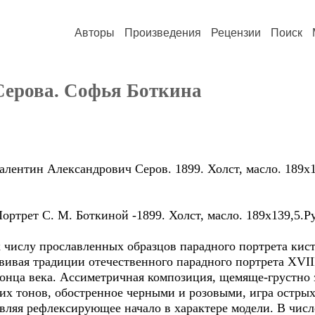
Авторы
Произведения
Рецензии
Поиск
Серова. Софья Боткина
тин Александрович Серов. 1899. Холст, масло. 189х13
ртрет С. М. Боткиной -1899. Холст, масло. 189х139,5.Р
лу прославленных образцов парадного портрета кисти
звивая традиции отечественного парадного портрета XVII
 конца века. Ассиметричная композиция, щемяще-грустно
х тонов, обостренное черными и розовыми, игра острых
вляя рефлексирующее начало в характере модели. В числ