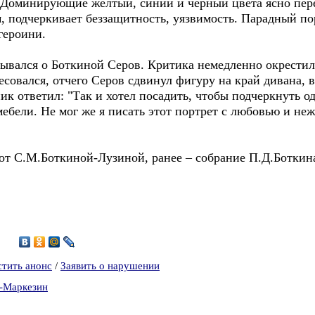
. Доминирующие желтый, синий и черный цвета ясно пере
, подчеркивает беззащитность, уязвимость. Парадный по
героини.
лся о Боткиной Серов. Критика немедленно окрестила 
ресовался, отчего Серов сдвинул фигуру на край дивана,
к ответил: "Так и хотел посадить, чтобы подчеркнуть о
ебели. Не мог же я писать этот портрет с любовью и не
 от С.М.Боткиной-Лузиной, ранее – собрание П.Д.Боткин
8
1
стить анонс
/
Заявить о нарушении
а-Маркезин