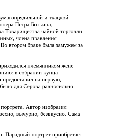
умагопрядильной и ткацкой
онера Петра Боткина,
ора Товарищества чайной торговли
киных, члена правления
Во втором браке была замужем за
риходился племянником жене
анию: в собрании купца
н предоставил на первую,
 было для Серова равносильно
портрета. Автор изобразил
есно, вычурно, безвкусно. Сама
. Парадный портрет приобретает