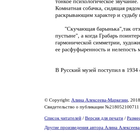
тонкое психологическое звучание
Комнатная собачка, сидящая рядом
раскрывающим характер и судьбу 
"Скучающая барынька",так отзыва
пустыне", а когда Грабарь поинте
гармонической симметрии, художни
ее расфуфыренность и нелепость м
В Русский музей поступил в 1934
© Copyright:
Алина Алексеева-Маркезин
, 201
Свидетельство о публикации №21805210071
Список читателей
/
Версия для печати
/
Разме
Другие произведения автора Алина Алексеев