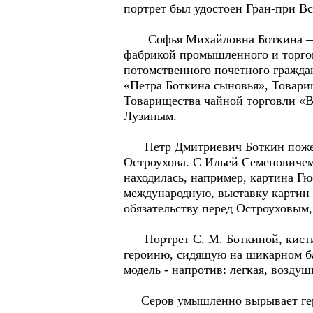
портрет был удостоен Гран-при В
Софья Михайловна Боткина — до
фабрикой промышленного и торго
потомственного почетного граждан
«Петра Боткина сыновья», Товари
Товарищества чайной торговли «В
Лузиным.
Петр Дмитриевич Боткин пожела
Остроухова. С Ильей Семеновичем
находилась, например, картина Г
международную, выставку картин 
обязательству перед Остроуховым
Портрет С. М. Боткиной, кисти С
героиню, сидящую на шикарном ба
модель - напротив: легкая, воздуш
Серов умышленно вырывает герои