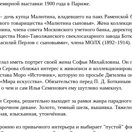
семирной выставки 1900 года в Париже.
чь купца Малютина, владевшего на паях Раменской б
вого товарищества «Малютина сыновья». Жена коллекци
ина, члена совета Московского учетного банка, директ
щества Ново-Таволжанского свеклосахарного завода Бот
асилий Перлов с сыновьями», члена МОЛХ (1892–1914). 
л иметь портрет своей жены Софьи Михайловны. Он п
 Серова сближал интерес к живописи и коллекциониров
юстава Моро «Источник», которую по просьбе Дягилева о
«Мира искусства». Обязательство перед П. Д. Боткиным
, о чем и сам Илья Семенович ему шутливо намекнул.
ерова, решительно выходит за рамки жанра парадного 
рочном диване. Золото, темный шелк, вышивка. Тяжелов
ная, изысканная, утончённая.
ню из привычного интерьера и выбирает "пустой" фон