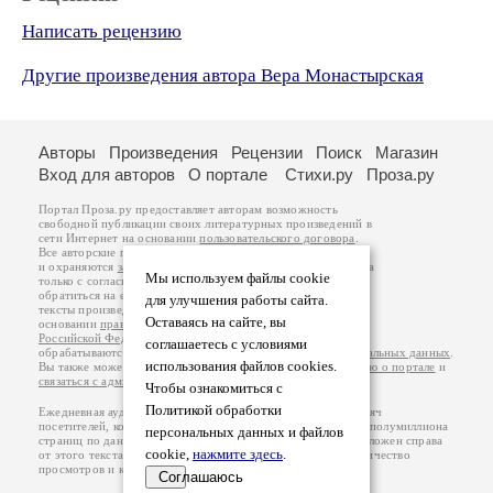
Написать рецензию
Другие произведения автора Вера Монастырская
Авторы
Произведения
Рецензии
Поиск
Магазин
Вход для авторов
О портале
Стихи.ру
Проза.ру
Портал Проза.ру предоставляет авторам возможность
свободной публикации своих литературных произведений в
сети Интернет на основании
пользовательского договора
.
Все авторские права на произведения принадлежат авторам
и охраняются
законом
. Перепечатка произведений возможна
Мы используем файлы cookie
только с согласия его автора, к которому вы можете
обратиться на его авторской странице. Ответственность за
для улучшения работы сайта.
тексты произведений авторы несут самостоятельно на
Оставаясь на сайте, вы
основании
правил публикации
и
законодательства
Российской Федерации
. Данные пользователей
соглашаетесь с условиями
обрабатываются на основании
Политики обработки персональных данных
.
использования файлов cookies.
Вы также можете посмотреть более подробную
информацию о портале
и
связаться с администрацией
.
Чтобы ознакомиться с
Политикой обработки
Ежедневная аудитория портала Проза.ру – порядка 100 тысяч
посетителей, которые в общей сумме просматривают более полумиллиона
персональных данных и файлов
страниц по данным счетчика посещаемости, который расположен справа
cookie,
нажмите здесь
.
от этого текста. В каждой графе указано по две цифры: количество
просмотров и количество посетителей.
Соглашаюсь