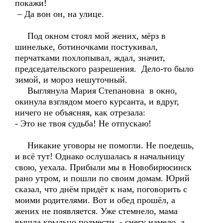
покажи!
– Да вон он, на улице.
Под окном стоял мой жених, мёрз в
шинельке, ботиночками постукивал,
перчатками похлопывал, ждал, значит,
председательского разрешения. Дело-то было
зимой, и мороз нешуточный.
Выглянула Мария Степановна в окно,
окинула взглядом моего курсанта, и вдруг,
ничего не объясняя, как отрезала:
- Это не твоя судьба! Не отпускаю!
Никакие уговоры не помогли. Не поедешь,
и всё тут! Однако ослушалась я начальницу
свою, уехала. Прибыли мы в Новобирюсинск
рано утром, и пошли по своим домам. Юрий
сказал, что днём придёт к нам, поговорить с
моими родителями. Вот и обед прошёл, а
жених не появляется. Уже стемнело, мама
вышла крыльцо подмести, - снегу намело, а