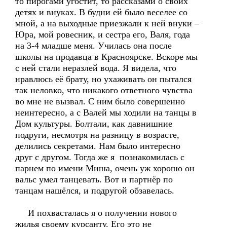
то пирогами угостит, то рассказами о своих
детях и внуках. В будни ей было веселее со
мной, а на выходные приезжали к ней внуки –
Юра, мой ровесник, и сестра его, Валя, года
на 3-4 младше меня. Училась она после
школы на продавца в Красноярске. Вскоре мы
с ней стали неразлей вода. Я видела, что
нравлюсь её брату, но ухаживать он пытался
так неловко, что никакого ответного чувства
во мне не вызвал. С ним было совершенно
неинтересно, а с Валей мы ходили на танцы в
Дом культуры. Болтали, как давнишние
подруги, несмотря на разницу в возрасте,
делились секретами. Нам было интересно
друг с другом. Тогда же я познакомилась с
парнем по имени Миша, очень уж хорошо он
вальс умел танцевать. Вот и партнёр по
танцам нашёлся, и подругой обзавелась.
И похвасталась я о получении нового
жилья своему курсанту. Его это не