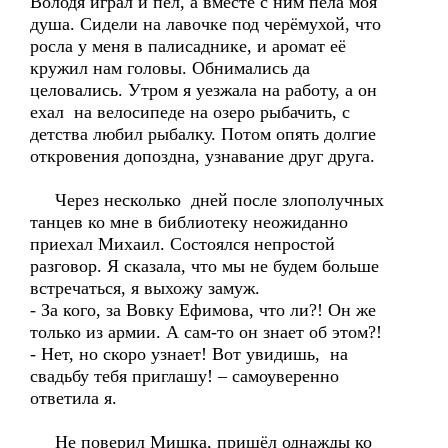
Володя играл и пел, а вместе с ним пела моя
душа. Сидели на лавочке под черёмухой, что
росла у меня в палисаднике, и аромат её
кружил нам головы. Обнимались да
целовались. Утром я уезжала на работу, а он
ехал на велосипеде на озеро рыбачить, с
детства любил рыбалку. Потом опять долгие
откровения допоздна, узнавание друг друга.
Через несколько дней после злополучных
танцев ко мне в библиотеку неожиданно
приехал Михаил. Состоялся непростой
разговор. Я сказала, что мы не будем больше
встречаться, я выхожу замуж.
- За кого, за Вовку Ефимова, что ли?! Он же
только из армии. А сам-то он знает об этом?!
- Нет, но скоро узнает! Вот увидишь, на
свадьбу тебя приглашу! – самоуверенно
ответила я.
Не поверил Мишка, пришёл однажды ко