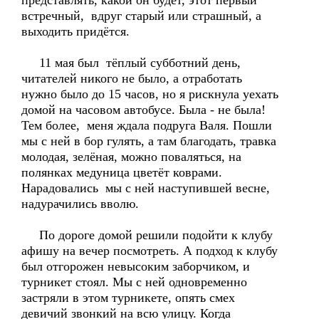
представлять, какой он будет, этот первый
встречный, вдруг старый или страшный, а
выходить придётся.
11 мая был тёплый субботний день,
читателей никого не было, а отработать
нужно было до 15 часов, но я рискнула уехать
домой на часовом автобусе. Была - не была!
Тем более, меня ждала подруга Валя. Пошли
мы с ней в бор гулять, а там благодать, травка
молодая, зелёная, можно поваляться, на
полянках медуница цветёт коврами.
Нарадовались мы с ней наступившей весне,
надурачились вволю.
По дороге домой решили подойти к клубу
афишу на вечер посмотреть. А подход к клубу
был отгорожен невысоким заборчиком, и
турникет стоял. Мы с ней одновременно
застряли в этом турникете, опять смех
девичий звонкий на всю улицу. Когда