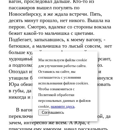
вагон, проследовал дальше. Кто-то из
пассажиров вышел погулять по
Новосибирску, я же ждала встречи. Пять,
десять минут прошло, нет никого. Вышла на
перрон. Смотрю, вдалеке со стороны вокзала
бежит какой-то мальчишка с цветами.
Подбегает, запыхавшись, к моему вагону, -
батюшки, а мальчишка то лысый совсем, нет
больше кудрей русых. А сам такой же
худощавый, как и раньше, только не курсант,
Мы используем файлы cookie
а подполковник-пенсионер с букетом роз.
для улучшения работы сайта.
Опоздал из-за пробок. Ещё пара минут и
Оставаясь на сайте, вы
утащили бы вагон на запасные пути. Кинулся
соглашаетесь с условиями
Юра обнимать меня и попытался поцеловать
использования файлов cookies.
Чтобы ознакомиться с
в губы, да я увернулась. Не целовались
Политикой обработки
никогда и нечего начинать.
персональных данных и файлов
cookie,
нажмите здесь
.
В вагоне тут же все пассажиры
Соглашаюсь
переключили внимание на нас. Кто такой, да
зачем, интересно же всем. А Юра, с
присущим ему юмором, начал рассказывать,