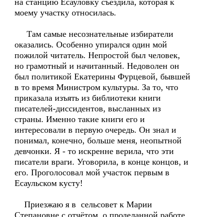
на станцию Есауловку съездила, которая к
моему участку относилась.
Там самые несознательные избиратели
оказались. Особенно упирался один мой
пожилой читатель. Непростой был человек,
но грамотный и начитанный. Недоволен он
был политикой Екатерины Фурцевой, бывшей
в то время Министром культуры. За то, что
приказала изъять из библиотеки книги
писателей-диссидентов, высланных из
страны. Именно такие книги его и
интересовали в первую очередь. Он знал и
понимал, конечно, больше меня, неопытной
девчонки. Я - то искренне верила, что эти
писатели враги. Уговорила, в конце концов, и
его. Проголосовал мой участок первым в
Есаульском кусту!
Приезжаю я в сельсовет к Марии
Степановне с отчётом о проделанной работе,