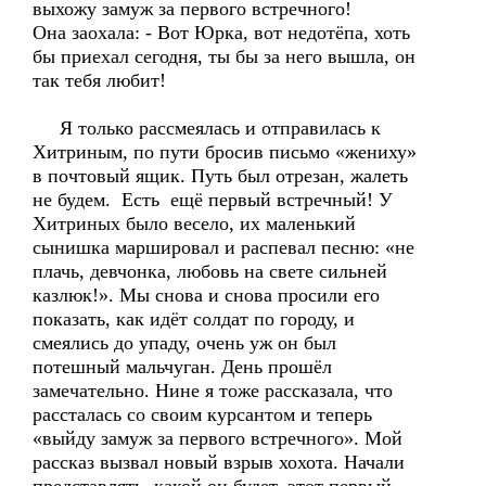
выхожу замуж за первого встречного!
Она заохала: - Вот Юрка, вот недотёпа, хоть
бы приехал сегодня, ты бы за него вышла, он
так тебя любит!
Я только рассмеялась и отправилась к
Хитриным, по пути бросив письмо «жениху»
в почтовый ящик. Путь был отрезан, жалеть
не будем. Есть ещё первый встречный! У
Хитриных было весело, их маленький
сынишка маршировал и распевал песню: «не
плачь, девчонка, любовь на свете сильней
казлюк!». Мы снова и снова просили его
показать, как идёт солдат по городу, и
смеялись до упаду, очень уж он был
потешный мальчуган. День прошёл
замечательно. Нине я тоже рассказала, что
рассталась со своим курсантом и теперь
«выйду замуж за первого встречного». Мой
рассказ вызвал новый взрыв хохота. Начали