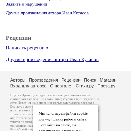
Заявить о нарушении
Другие произведения автора Иван Кутасов
Рецензии
Написать рецензию
Другие произведения автора Иван Кутасов
Авторы
Произведения
Рецензии
Поиск
Магазин
Вход для авторов
О портале
Стихи.ру
Проза.ру
Портал Проза.ру предоставляет авторам возможность
свободной публикации своих литературных произведений в
сети Интернет на основании
пользовательского договора
.
Все авторские права на произведения принадлежат авторам
и охраняются
законом
. Перепечатка произведений возможна
Мы используем файлы cookie
только с согласия его автора, к которому вы можете
обратиться на его авторской странице. Ответственность за
для улучшения работы сайта.
тексты произведений авторы несут самостоятельно на
Оставаясь на сайте, вы
основании
правил публикации
и
законодательства
Российской Федерации
. Данные пользователей