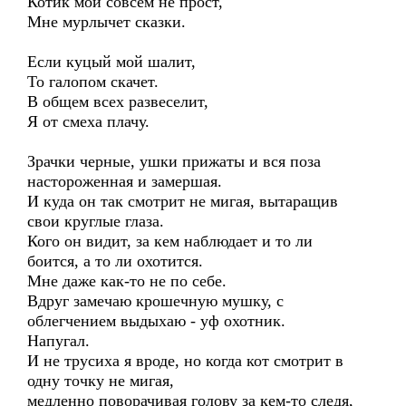
Котик мой совсем не прост,
Мне мурлычет сказки.
Если куцый мой шалит,
То галопом скачет.
В общем всех развеселит,
Я от смеха плачу.
Зрачки черные, ушки прижаты и вся поза
настороженная и замершая.
И куда он так смотрит не мигая, вытаращив
свои круглые глаза.
Кого он видит, за кем наблюдает и то ли
боится, а то ли охотится.
Мне даже как-то не по себе.
Вдруг замечаю крошечную мушку, с
облегчением выдыхаю - уф охотник.
Напугал.
И не трусиха я вроде, но когда кот смотрит в
одну точку не мигая,
медленно поворачивая голову за кем-то следя,