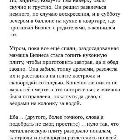
Но, видимо, Кому-то Там наверху было
скучно и грустно. Он решил развлечься
немного, по случаю воскресения, и в субботу
вечером в баллоне на кухне в квартире, где
проживал Бизнес с родителями, закончился
газ.
Утром, пока все ещё спали, раздосадованная
мамаша Бизнеса стала топить кухонную
плиту, чтобы приготовить завтрак, да и обед
заодно. Она забила топку дровами, разожгла
их и расставила на плите кастрюли и
сковородки со снедью. Конечно же никто не
желал её смерти в это воскресенье, и мамаша
была отправлена, пока суть да дело, с
вёдрами на колонку за водой.
Еба… (другого, более точного, слова я
подобрать не смог, простите) …нуло так, что
металлическую плиту разорвало попалам,
кастрюли и сковородки разлетелись по всей