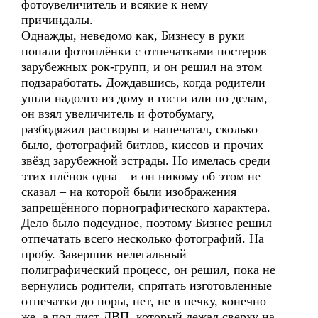
фотоувеличитель и всякие к нему
причиндалы.
Однажды, неведомо как, Бизнесу в руки
попали фотоплёнки с отпечатками постеров
зарубежных рок-групп, и он решил на этом
подзаработать. Дождавшись, когда родители
ушли надолго из дому в гости или по делам,
он взял увеличитель и фотобумагу,
разбодяжил растворы и напечатал, сколько
было, фотографий битлов, киссов и прочих
звёзд зарубежной эстрады. Но имелась среди
этих плёнок одна – и он никому об этом не
сказал – на которой были изображения
запрещённого порнографического характера.
Дело было подсудное, поэтому Бизнес решил
отпечатать всего несколько фотографий. На
пробу. Завершив нелегальный
полиграфический процесс, он решил, пока не
вернулись родители, спрятать изготовленные
отпечатки до поры, нет, не в печку, конечно
же, а под лист ДВП, который лежал сверху на