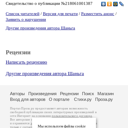
Свидетельство о публикации №218061001387
Список читателей
/
Версия для печати
/
Разместить анонс
/
Заявить о нарушении
Другие произведения автора Шаньга
Рецензии
Написать рецензию
Другие произведения автора Шаньга
Авторы
Произведения
Рецензии
Поиск
Магазин
Вход для авторов
О портале
Стихи.ру
Проза.ру
Портал Проза.ру предоставляет авторам возможность
свободной публикации своих литературных произведений в
сети Интернет на основании
пользовательского договора
.
Все авторские права на произведения принадлежат авторам
и охраняются
законом
. Перепечатка произведений возможна
Мы используем файлы cookie
только с согласия его автора, к которому вы можете