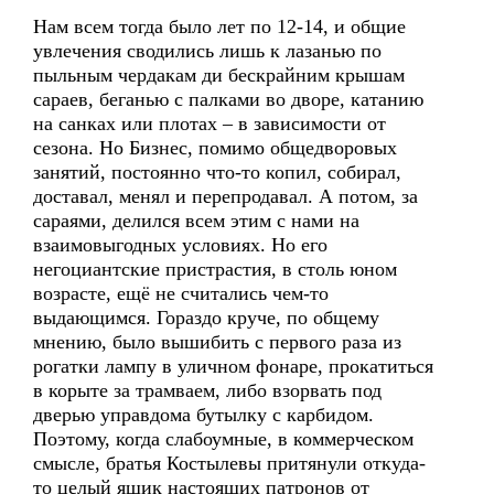
Нам всем тогда было лет по 12-14, и общие
увлечения сводились лишь к лазанью по
пыльным чердакам ди бескрайним крышам
сараев, беганью с палками во дворе, катанию
на санках или плотах – в зависимости от
сезона. Но Бизнес, помимо общедворовых
занятий, постоянно что-то копил, собирал,
доставал, менял и перепродавал. А потом, за
сараями, делился всем этим с нами на
взаимовыгодных условиях. Но его
негоциантские пристрастия, в столь юном
возрасте, ещё не считались чем-то
выдающимся. Гораздо круче, по общему
мнению, было вышибить с первого раза из
рогатки лампу в уличном фонаре, прокатиться
в корыте за трамваем, либо взорвать под
дверью управдома бутылку с карбидом.
Поэтому, когда слабоумные, в коммерческом
смысле, братья Костылевы притянули откуда-
то целый ящик настоящих патронов от