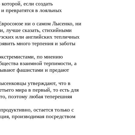
которой, если создать
и превратятся в лояльных
вросоюзе ни о самом Лысенко, ни
ли, лучше сказать, стихийными
цузских или английских тепличных
оявить много терпения и заботы
кстремистами, по мнению
бщества взаимной терпимости, а
зывают фашистами и предают
ысенковцы утверждают, что в
ьего мира в первый, то есть для
то, поэтому любая теперешняя
одуктивно, остается только с
кция, производимая посредством