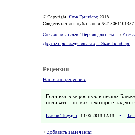
© Copyright:
Яков Гринберг
, 2018
Свидетельство о публикации №21806110133
Список читателей
/
Версия для печати
/
Разме
Другие произведения автора Яков Гринберг
Рецензии
Написать рецензию
Если взять выросшую в песках Ближне
поливать - то, как некоторые надеютс
Евгений Боуден
13.06.2018 12:18
•
Зая
+
добавить замечания