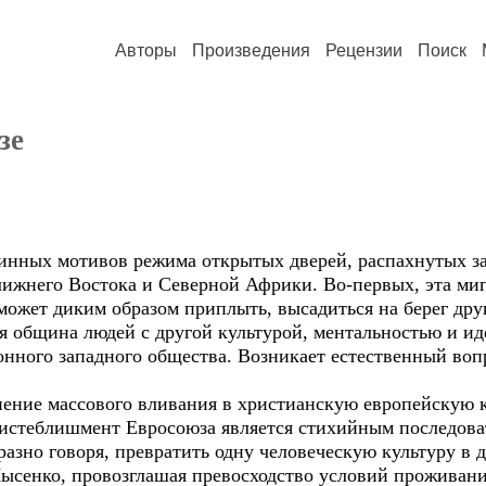
Авторы
Произведения
Рецензии
Поиск
зе
ных мотивов режима открытых дверей, распахнутых з
ижнего Востока и Северной Африки. Во-первых, эта миг
может диким образом приплыть, высадиться на берег дру
ая община людей с другой культурой, ментальностью и иде
онного западного общества. Возникает естественный воп
ие массового вливания в христианскую европейскую ку
о истеблишмент Евросоюза является стихийным последова
азно говоря, превратить одну человеческую культуру в д
ысенко, провозглашая превосходство условий проживани