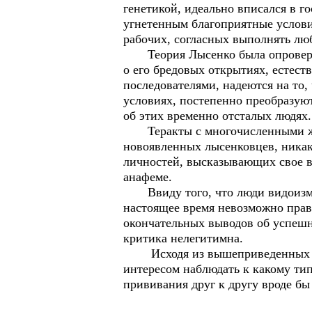
генетикой, идеально вписался в г
угнетенным благоприятные услови
рабочих, согласных выполнять лю
Теория Лысенко была опровергну
о его бредовых открытиях, естест
последователями, надеются на то,
условиях, постепенно преобразую
об этих временно отсталых людях.
Теракты с многочисленными жер
новоявленных лысенковцев, никак
личностей, высказывающих свое 
анафеме.
Ввиду того, что люди видоизмен
настоящее время невозможно прави
окончательных выводов об успешн
критика нелегитимна.
Исходя из вышеприведенных дово
интересом наблюдать к какому тип
прививания друг к другу вроде бы