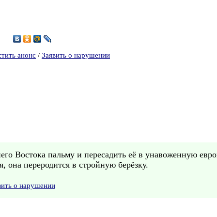
7
стить анонс
/
Заявить о нарушении
го Востока пальму и пересадить её в унавоженную европ
я, она переродится в стройную берёзку.
вить о нарушении