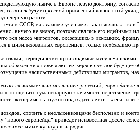
осподствующую нынче в Европе левую доктрину, согласно 
я, то они забудут про свой привычный жизненный уклад 
бую черную работу.
та в СССР, как самими учеными, так и жизнью, но в Е
венно, ничего не знают, поэтому являясь его идейными и
 что вся масса мигрантов, оказавшись в немецких, фран
тся в цивилизованных европейцев, только необходимо пр
твами, периодически производимые мусульманскими э
им образом не опровергают их веры в светлое будущее о
возмущение насильственными действиями мигрантов, на
яются значительно медленнее растений, европейские л
льно оценить гуманитарную значимость переселения трет
ости эксперимента нужно подождать лет пятьдесят или с
дов, спорить с неолысенковцами бесполезно и контрпр
у “нового европейца” приведет неизвестная доселе селе
 несовместимых культур и народов...