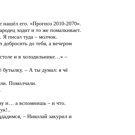
нашёл его. «Прогноз 2010-2070».
ародец ходит и то же помалкивает.
. Я писал туда – молчок.
 добросить до тебя, а вечером
 столе и в холодильнике…» –
бутылку. – А ты думал: я чё
ли. Помолчали.
.
зу и… а вспомнишь – и что.
к!..
дадимся, – Николай закурил и