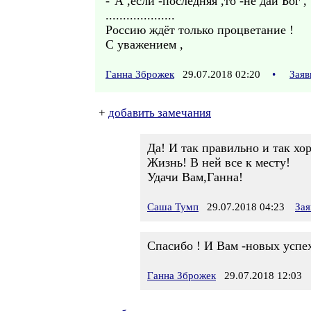
-"А ,если -последняя ,то -не дай Бог 
....................
Россию ждёт только процветание !
С уважением ,
Ганна Зброжек
29.07.2018 02:20
•
Заяв
+
добавить замечания
Да! И так правильно и так хо
Жизнь! В ней все к месту!
Удачи Вам,Ганна!
Саша Тумп
29.07.2018 04:23
Зая
Спасибо ! И Вам -новых успе
Ганна Зброжек
29.07.2018 12:03