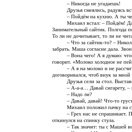
– Никогда не угадаешь!
Друзья смеялись, радуясь вст
– Пойдём на кухню. А ты чем т
Михаил встал: – Пойдём! Да вот
Занимательный сайтик. Полгода по
То ли не дочитывает, то ли не чит
– Что за сайтик-то? – Николай н
забрать. Маша согласие дала. Звон
– Вона чего! А я думаю: чтой-то
говорит. «Молоко холодное не пей
– А я на молоко и не рассчитыва
договоривался, чтоб внук за мной 
Друзья сели за стол. Выставив 
– А-а-а… Давай сигарету, – на
– Надо ли?
– Давай, давай! Что-то грустно 
Михаил положил пачку на стол: 
– Грех нас не спрашивает. Прихо
откинулся на спинку стула.
– Так значит: ты с Машей всё