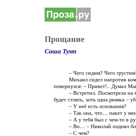
Прощание
Саша Тумп
– Чего сидим? Чего грустим? 
Михаил сидел напротив компьюте
повернулся: – Привет!.. Думал Ма
– Встретил. Посмотрела на мой п
будет стоять, хоть одна рюмка – у
– У неё есть основания?
– Так она, что… пакет у меня 
– А у тебя был с чем-то в рук
– Во… – Николай поднял бол
– С чем?