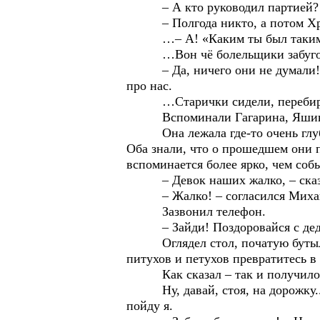
– А кто руководил партией?
– Полгода никто, а потом Хр
…– А! «Каким ты был таким ос
…Вон чё болельщики забугорные 
– Да, ничего они не думали! Живу
про нас.
…Старички сидели, перебирая в
Вспоминали Гагарина, Яшина, Бр
Она лежала где-то очень глубоко
Оба знали, что о прошедшем они п
вспоминается более ярко, чем собы
– Девок наших жалко, – сказ
– Жалко! – согласился Миха
Зазвонил телефон.
– Зайди! Поздоровайся с дедом 
Оглядел стол, початую бутылку к
питухов и петухов превратитесь в
Как сказал – так и получилось.
Ну, давай, стоя, на дорожку... 
пойду я.