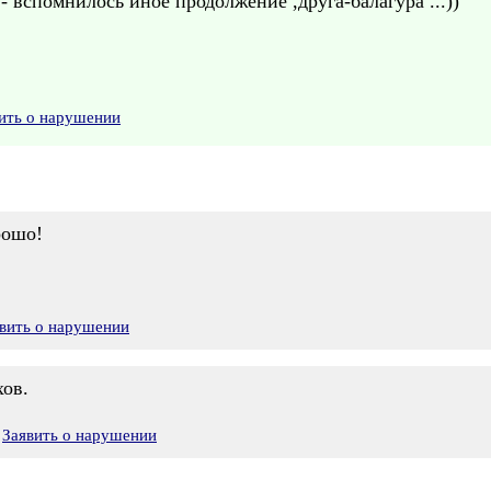
,"- вспомнилось иное продолжение ,друга-балагура ...))
ить о нарушении
рошо!
вить о нарушении
хов.
Заявить о нарушении