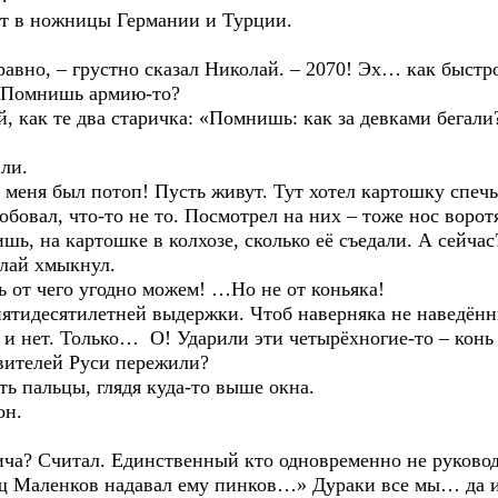
 в ножницы Германии и Турции.
о, – грустно сказал Николай. – 2070! Эх… как быстр
. Помнишь армию-то?
ак те два старичка: «Помнишь: как за девками бегали
ли.
ня был потоп! Пусть живут. Тут хотел картошку спечь
овал, что-то не то. Посмотрел на них – тоже нос ворот
шь, на картошке в колхозе, сколько её съедали. А сейчас
лай хмыкнул.
т чего угодно можем! …Но не от коньяка!
десятилетней выдержки. Чтоб наверняка не наведённ
ет. Только… О! Ударили эти четырёхногие-то – конь и
телей Руси пережили?
пальцы, глядя куда-то выше окна.
он.
Считал. Единственный кто одновременно не руководил
ищ Маленков надавал ему пинков…» Дураки все мы… да и