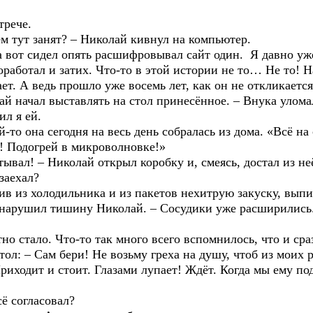
рече.
ут занят? – Николай кивнул на компьютер.
 сидел опять расшифровывал сайт один. Я давно уже 
работал и затих. Что-то в этой истории не то… Не то! Н
ает. А ведь прошло уже восемь лет, как он не откликается
ачал выставлять на стол принесённое. – Внука уломал
ил я ей.
 она сегодня на весь день собралась из дома. «Всё на
! Подогрей в микроволновке!»
л! – Николай открыл коробку и, смеясь, достал из неё 
заехал?
из холодильника и из пакетов нехитрую закуску, выпи
рушил тишину Николай. – Сосудики уже расширились
стало. Что-то так много всего вспомнилось, что и сра
– Сам бери! Не возьму греха на душу, чтоб из моих ру
дит и стоит. Глазами лупает! Ждёт. Когда мы ему под
 согласовал?