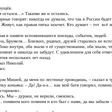
ущёв.
тался…» Такими же и остались.
говорят: никогда не думали, что так в России будет 
т, как правая пятка захочет. Кто думает – тот всё зна
 памяти вспомнившиеся эпизоды, события, людей.
умеля… Близких, родных, друзей старались не вспом
 внутри, оба знали о её существовании, оба знали, чт
омнят и никогда не забудут. С удивлением для себя отме
тия нескольких лет назад.
ал Николай.
ил.
Мишей, да меня по лестнице проводишь, – сказал в т
оньяка: – Да! Да-а-а… как мой батя говорил, помнишь:
 стариков».
 Мы – дураки, не верили, смеялись.
помянем кого помним и кто был с нами, да мы забыли - 