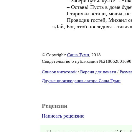
– Забери бутылку-то! – Николай
– Оставь! Пусть в доме будет. 
Старички встали, молча, не чо
Проводив гостей, Михаил сел за
«Дай, Бог, чтоб последняя... така
© Copyright:
Саша Тумп
, 2018
Свидетельство о публикации №21806280169
Список читателей
/
Версия для печати
/
Разме
Другие произведения автора Саша Тумп
Рецензии
Написать рецензию