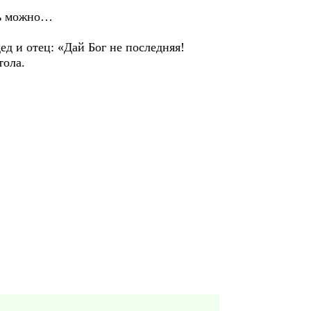
ть можно…
 и отец: «Дай Бог не последняя!
тола.