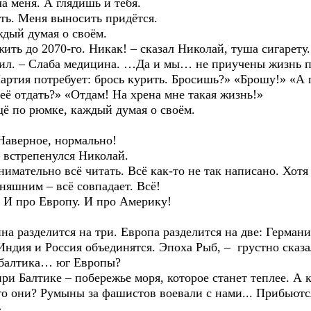
еня. А глядишь и тебя.
ь. Меня выносить придётся.
ый думая о своём.
до 2070-го. Никак! – сказал Николай, туша сигарету.
 – Слаба медицина. …Да и мы… не приучены жизнь пол
 потребует: брось курить. Бросишь?» «Брошу!» «А по
её отдать?» «Отдам! На хрена мне такая жизнь!»
по рюмке, каждый думая о своём.
верное, нормально!
встрепенулся Николай.
тельно всё читать. Всё как-то не так написано. Хотя 
дняшним – всё совпадает. Всё!
про Европу. И про Америку!
разделится на три. Европа разделится на две: Германи
 Индия и Россия объединятся. Эпоха Рыб, – грустно сказ
лтика… юг Европы?
алтике – побережье моря, которое станет теплее. А кт
то они? Румыны за фашистов воевали с нами... Прибьютс
.