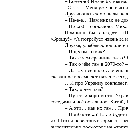
– Конечно! Иначе бы выгнала м
- Э-э-э... Меня уже не выгнат
Друзья опять замолчали, кажд
– Не-е-е… Нам никак не дожить 
– Никак! – согласился Михаил.
Помнишь, был анекдот – «Партия
«Брошу!» «А потребует жизнь за н
Друзья, улыбаясь, налили ещё 
– В целом-то как?
– Так с чем сравнивать-то? На
– Так о чём там в 2070-то? – 
– Да там всё надо… очень внима
сказанное восемь лет назад с сего
…И про Украину совпадает. И 
– Так, о чём там?
– Ну, если коротко то: Украина 
соседями и всё остальное. Китай,
– А эти… как их там… Приба
– Прибалтика? Так и будет при Б
их Штаты перестанут кормить – к
выразительно посмотрел на «тару»