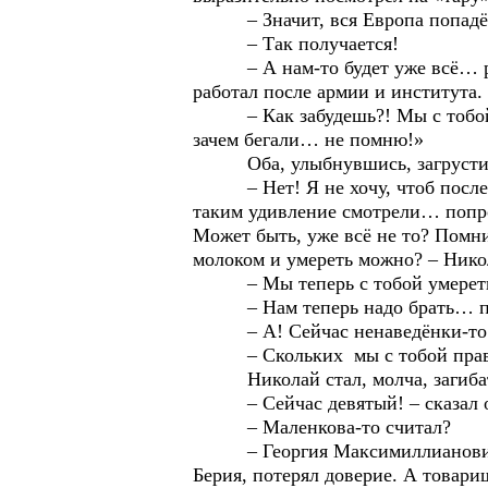
– Значит, вся Европа попадёт
– Так получается!
– А нам-то будет уже всё… равн
работал после армии и института
– Как забудешь?! Мы с тобой, к
зачем бегали… не помню!»
Оба, улыбнувшись, загрусти
– Нет! Я не хочу, чтоб после ме
таким удивление смотрели… попроб
Может быть, уже всё не то? Помни
молоком и умереть можно? – Нико
– Мы теперь с тобой умереть о
– Нам теперь надо брать… пяти
– А! Сейчас ненаведёнки-то и н
– Скольких мы с тобой прави
Николай стал, молча, загибать 
– Сейчас девятый! – сказал 
– Маленкова-то считал?
– Георгия Максимиллиановича? 
Берия, потерял доверие. А товар