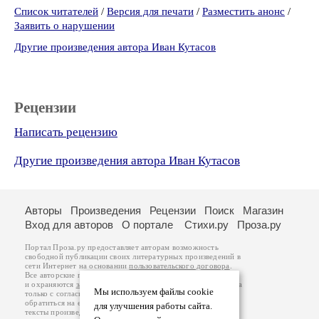
Список читателей
/
Версия для печати
/
Разместить анонс
/
Заявить о нарушении
Другие произведения автора Иван Кутасов
Рецензии
Написать рецензию
Другие произведения автора Иван Кутасов
Авторы
Произведения
Рецензии
Поиск
Магазин
Вход для авторов
О портале
Стихи.ру
Проза.ру
Портал Проза.ру предоставляет авторам возможность
свободной публикации своих литературных произведений в
сети Интернет на основании
пользовательского договора
.
Все авторские права на произведения принадлежат авторам
и охраняются
законом
. Перепечатка произведений возможна
Мы используем файлы cookie
только с согласия его автора, к которому вы можете
обратиться на его авторской странице. Ответственность за
для улучшения работы сайта.
тексты произведений авторы несут самостоятельно на