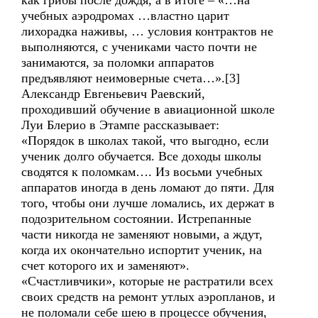
как грибы после дождя, а в итоге – «…на
учебных аэродромах …властно царит
лихорадка наживы, … условия контрактов не
выполняются, с учениками часто почти не
занимаются, за поломки аппаратов
предъявляют неимоверные счета…».[3]
Александр Евгеньевич Раевский,
проходивший обучение в авиационной школе
Луи Блерио в Этампе рассказывает:
«Порядок в школах такой, что выгодно, если
ученик долго обучается. Все доходы школы
сводятся к поломкам…. Из восьми учебных
аппаратов иногда в день ломают до пяти. Для
того, чтобы они лучше ломались, их держат в
подозрительном состоянии. Истрепанные
части никогда не заменяют новыми, а ждут,
когда их окончательно испортит ученик, на
счет которого их и заменяют».
«Счастливчики», которые не растратили всех
своих средств на ремонт утлых аэропланов, и
не поломали себе шею в процессе обучения,