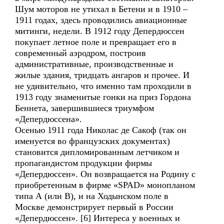
Шум моторов не утихал в Бетени и в 1910 –
1911 годах, здесь проводились авиационные
митинги, недели. В 1912 году Депердюссен
покупает летное поле и превращает его в
современный аэродром, построив
административные, производственные и
жилые здания, тридцать ангаров и прочее. И
не удивительно, что именно там проходили в
1913 году знаменитые гонки на приз Гордона
Беннета, завершившиеся триумфом
«Депердюссена».
Осенью 1911 года Николас де Сакоф (так он
именуется во французских документах)
становится дипломированным летчиком и
пропагандистом продукции фирмы
«Депердюссен». Он возвращается на Родину с
приобретенным в фирме «SPAD» монопланом
типа А (или В), и на Ходынском поле в
Москве демонстрирует первый в России
«Депердюссен». [6] Интереса у военных и