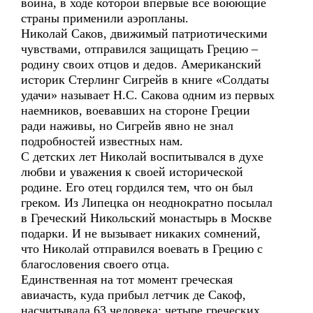
война, в ходе которой впервые все воюющие
страны применили аэропланы.
Николай Саков, движимый патриотическими
чувствами, отправился защищать Грецию –
родину своих отцов и дедов. Американский
историк Стерлинг Сигрейв в книге «Солдаты
удачи» называет Н.С. Сакова одним из первых
наемников, воевавших на стороне Греции
ради наживы, но Сигрейв явно не знал
подробностей известных нам.
С детских лет Николай воспитывался в духе
любви и уважения к своей исторической
родине. Его отец гордился тем, что он был
греком. Из Липецка он неоднократно посылал
в Греческий Никольский монастырь в Москве
подарки. И не вызывает никаких сомнений,
что Николай отправился воевать в Грецию с
благословения своего отца.
Единственная на тот момент греческая
авиачасть, куда прибыл летчик де Сакоф,
насчитывала 63 человека: четыре греческих