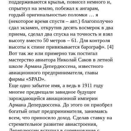
поддерживаются крылья, повисел немного и,
спрыгнул на землю, побежал к ангарам,
гордый оригинальностью поломки … я
(некоторое время спустя – авт.) благополучно
сдал экзамен, открутив десять восмерок в два
приема, сделал два спуска на точность и взял
высоту вместо 50 метров – 61. Для контроля
высоты к спине привязывается барограф». [4]
Вот так же или примерно так постигал
мастерство авиатора Николай Саков в летной
школе Армана Депердюссена, известного
авиационного предпринимателя, главы
фирмы «SPAD».
Еще одно забытое имя, а ведь в 1911 году
многие предвещали завидное будущее
зарождающейся авиационной империи
Армана Депердюссена. До этого он приобрел
богатый опыт предпринимателя, занимаясь
всем, что приносило доход. Сделав ставку на
стремительное развитие авиастроения,
Депердюссен вступил в соревнование с