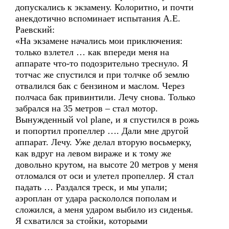
допускались к экзамену. Колоритно, и почти
анекдотично вспоминает испытания А.Е.
Раевский:
«На экзамене начались мои приключения:
только взлетел … как впереди меня на
аппарате что-то подозрительно треснуло. Я
тотчас же спустился и при толчке об землю
отвалился бак с бензином и маслом. Через
полчаса бак привинтили. Лечу снова. Только
забрался на 35 метров – стал мотор.
Вынужденный vol plane, и я спустился в рожь
и попортил пропеллер …. Дали мне другой
аппарат. Лечу. Уже делал вторую восьмерку,
как вдруг на левом вираже и к тому же
довольно крутом, на высоте 20 метров у меня
отломался от оси и улетел пропеллер. Я стал
падать … Раздался треск, и мы упали;
аэроплан от удара раскололся пополам и
сложился, а меня ударом выбило из сиденья.
Я схватился за стойки, которыми