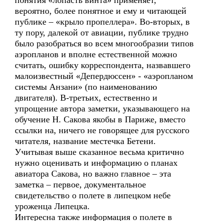
понятия «лопасть винта» применяет,
вероятно, более понятное и ему и читающей
публике – «крыло пропеллера». Во-вторых, в
ту пору, далекой от авиации, публике трудно
было разобраться во всем многообразии типов
аэропланов и вполне естественной можно
считать, ошибку корреспондента, назвавшего
малоизвестный «Депердюссен» - «аэропланом
системы Анзани» (по наименованию
двигателя). В-третьих, естественно и
упрощение автора заметки, указывающего на
обучение Н. Сакова якобы в Париже, вместо
ссылки на, ничего не говорящее для русского
читателя, название местечка Бетени.
Учитывая выше сказанное весьма критично
нужно оценивать и информацию о планах
авиатора Сакова, но важно главное – эта
заметка – первое, документальное
свидетельство о полете в липецком небе
уроженца Липецка.
Интересна также информация о полете в