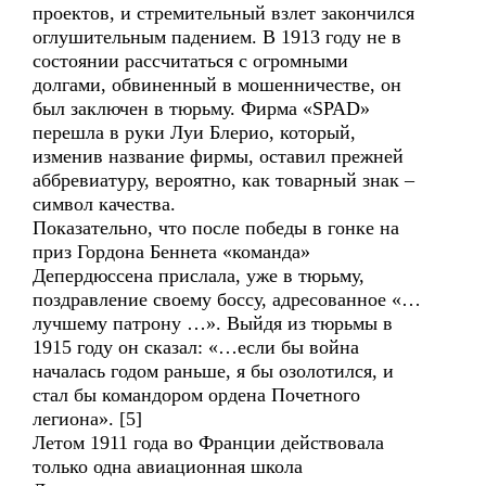
проектов, и стремительный взлет закончился
оглушительным падением. В 1913 году не в
состоянии рассчитаться с огромными
долгами, обвиненный в мошенничестве, он
был заключен в тюрьму. Фирма «SPAD»
перешла в руки Луи Блерио, который,
изменив название фирмы, оставил прежней
аббревиатуру, вероятно, как товарный знак –
символ качества.
Показательно, что после победы в гонке на
приз Гордона Беннета «команда»
Депердюссена прислала, уже в тюрьму,
поздравление своему боссу, адресованное «…
лучшему патрону …». Выйдя из тюрьмы в
1915 году он сказал: «…если бы война
началась годом раньше, я бы озолотился, и
стал бы командором ордена Почетного
легиона». [5]
Летом 1911 года во Франции действовала
только одна авиационная школа