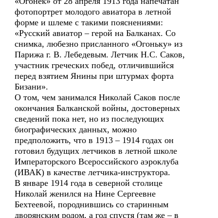
«Огонек» от 28 апреля 1913 года напечатан
фотопортрет молодого авиатора в летной
форме и шлеме с такими пояснениями:
«Русский авиатор – герой на Балканах. Со
снимка, любезно присланного «Огоньку» из
Парижа г. В. Лебедевым. Летчик Н.С. Саков,
участник греческих побед, отличившийся
перед взятием Янины при штурмах форта
Бизани».
О том, чем занимался Николай Саков после
окончания Балканской войны, достоверных
сведений пока нет, но из последующих
биографических данных, можно
предположить, что в 1913 – 1914 годах он
готовил будущих летчиков в летной школе
Императорского Всероссийского аэроклуба
(ИВАК) в качестве летчика-инструктора.
В январе 1914 года в северной столице
Николай женился на Нине Сергеевне
Бехтеевой, породнившись со старинным
дворянским родом, а год спустя (там же – в