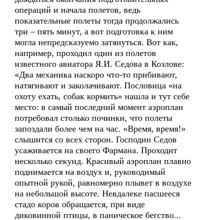
операций и начала полетов, ведь
показательные полеты тогда продолжались
три – пять минут, а вот подготовка к ним
могла непредсказуемо затянуться. Вот как,
например, проходил один из полетов
известного авиатора Я.И. Седова в Козлове:
«Два механика наскоро что-то прибивают,
натягивают и заколачивают. Пословица «на
охоту ехать, собак кормить» нашла и тут себе
место: в самый последний момент аэроплан
потребовал столько починки, что полеты
запоздали более чем на час. «Время, время!»
слышится со всех сторон. Господин Седов
усаживается на своего Фармана. Проходит
несколько секунд. Красивый аэроплан плавно
поднимается на воздух и, руководимый
опытной рукой, равномерно плывет в воздухе
на небольшой высоте. Невдалеке пасшееся
стадо коров обращается, при виде
диковинной птицы, в паническое бегство...