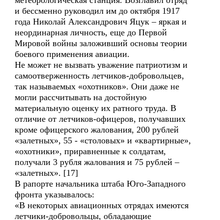
метеорологическая станция. Возглавил отряд
и бессменно руководил им до октября 1917
года Николай Александрович Яцук – яркая и
неординарная личность, еще до Первой
Мировой войны заложивший основы теории
боевого применения авиации.
Не может не вызвать уважение патриотизм и
самоотверженность летчиков-добровольцев,
так называемых «охотников». Они даже не
могли рассчитывать на достойную
материальную оценку их ратного труда. В
отличие от летчиков-офицеров, получавших
кроме офицерского жалования, 200 рублей
«залетных», 55 - «столовых» и «квартирные»,
«охотники», приравненные к солдатам,
получали 3 рубля жалования и 75 рублей –
«залетных». [17]
В рапорте начальника штаба Юго-Западного
фронта указывалось:
«В некоторых авиационных отрядах имеются
летчики-добровольцы, обладающие