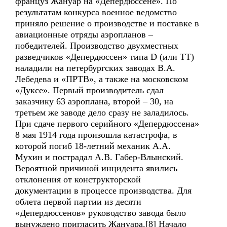
француз Жануар на «Депердюссене». По
результатам конкурса военное ведомство
приняло решение о производстве и поставке в
авиационные отряды аэропланов –
победителей. Производство двухместных
разведчиков «Депердюссен» типа D (или ТТ)
наладили на петербургских заводах В.А.
Лебедева и «ПРТВ», а также на московском
«Дуксе». Первый производитель сдал
заказчику 63 аэроплана, второй – 30, на
третьем же заводе дело сразу не заладилось.
При сдаче первого серийного «Депердюссена»
8 мая 1914 года произошла катастрофа, в
которой погиб 18-летний механик А.А.
Мухин и пострадал А.В. Габер-Влынский.
Вероятной причиной инцидента явились
отклонения от конструкторской
документации в процессе производства. Для
облета первой партии из десяти
«Депердюссенов» руководство завода было
вынуждено пригласить Жануара.[8] Начало