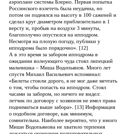
аэроплане системы Блерио. Первая попытка
Россинского взлететь была неудачна, но
потом он поднялся на высоту в 100 саженей и
сделал круг диаметром приблизительно в 1
версту и, пробыв на воздухе 3 минуты,
благополучно опустился на ипподром.
Несмотря на плохую погоду, публики у
ипподрома было порядочно». [12]
А в это время за забором ипподрома в
ожидании волнующего чуда стоял липецкий
мальчишка – Миша Водопьянов. Много лет
спустя Михаил Васильевич вспоминал:
«Билеты стоили дорого, я не мог даже мечтать
о том, чтобы попасть на ипподром. Стоял
часами за забором, но ничего не видел:
летчик по договору с хозяином не имел права
подниматься выше забора». [13] Информация
о подобном договоре, как минимум,
сомнительна. Наиболее вероятно, что у юного
Миши Водопьянова не хватило терпения
дождаться окончания подготовительных