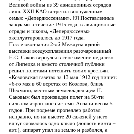
Великой войны из 39 авиационных отрядов
лишь ХХII КАО встретил вооруженным
семью «Депердюссенами». [9] Поставленные
заводами в течение 1915 года, в авиационные
отряды и школы, «Депердюссены»
эксплуатировалось до 1917 года.
После окончания 2-ой Международной
выставки воздухоплавания разочарованный
Н.С. Саков вернулся в свое имение недалеко
от Липецка и вместо столичной публики
решил полетами потешить своих крестьян.
«Козловская газета» за 13 мая 1912 год пишет:
«6-го мая в 60 верстах от Козлова, близь
Шехмани, местным землевладельцем Н.
Саковым был произведен полет на 50-ти
сильном аэроплане системы Анзани весом 5
пудов. При подъеме пропеллер работал
исправно, но на высоте 20 саженей у него
вдруг сломалось одно крыло (лопасть винта –
авт.), аппарат упал на землю и разбился, а