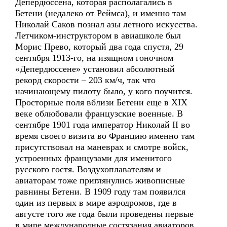
Депердюссена, которая располагались в
Бетени (недалеко от Реймса), и именно там
Николай Саков познал азы летного искусства.
Летчиком-инструктором в авиашколе был
Морис Прево, который два года спустя, 29
сентября 1913-го, на изящном гоночном
«Депердюссене» установил абсолютный
рекорд скорости – 203 км/ч, так что
начинающему пилоту было, у кого поучится.
Просторные поля вблизи Бетени еще в XIX
веке облюбовали французские военные. В
сентябре 1901 года император Николай II во
время своего визита во Францию именно там
присутствовал на маневрах и смотре войск,
устроенных французами для именитого
русского гостя. Воздухоплавателям и
авиаторам тоже приглянулись живописные
равнины Бетени. В 1909 году там появился
один из первых в мире аэродромов, где в
августе того же года были проведены первые
в мире международные состязания авиаторов.