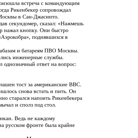
роизошла встреча с командующим
огда Рикенбекер сопровождал
 Москвы в Сан-Джасинто.
дав секундомер, сказал: «Нажмешь
ер нажал кнопку. Они быстро
«Аэрокобра», поднявшихся в
иабазам и батареям ПВО Москвы.
ились инженерные службы.
 однозначный ответ на вопрос:
глашен тост за американские ВВС.
ишлось снова встать и пить. Он
нно старался напоить Рикенбекера
ычал и сполз под стол.
ункан. Ведь не каждому
 на русском фронте была крайне