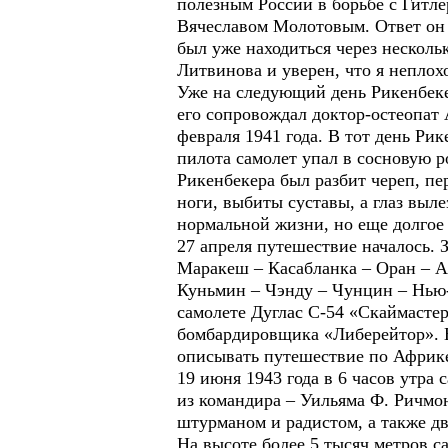
полезным России в борьбе с Гитле
Вячеславом Молотовым. Ответ он 
был уже находиться через нескольк
Литвинова и уверен, что я неплох
Уже на следующий день Рикенбекер
его сопровождал доктор-остеопат
февраля 1941 года. В тот день Ри
пилота самолет упал в сосновую р
Рикенбекера был разбит череп, пе
ноги, выбиты суставы, а глаз выл
нормальной жизни, но еще долгое 
27 апреля путешествие началось. 
Маракеш – Касабланка – Оран – Ал
Куньмин – Чэнду – Чунцин – Нью-
самолете Дуглас С-54 «Скаймастер
бомбардировщика «Либерейтор». Н
описывать путешествие по Африке
19 июня 1943 года в 6 часов утра
из командира – Уильяма Ф. Ричмо
штурманом и радистом, а также д
На высоте более 5 тысяч метров 