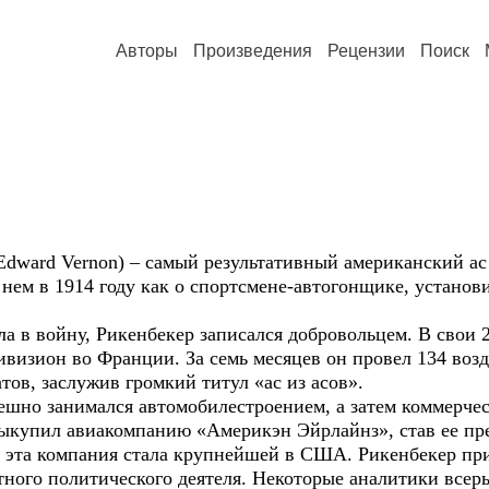
Авторы
Произведения
Рецензии
Поиск
 Edward Vernon) – самый результативный американский 
ем в 1914 году как о спортсмене-автогонщике, установ
а в войну, Рикенбекер записался добровольцем. В свои 2
ивизион во Франции. За семь месяцев он провел 134 воз
тов, заслужив громкий титул «ас из асов».
пешно занимался автомобилестроением, а затем коммерчес
ыкупил авиакомпанию «Америкэн Эйрлайнз», став ее пр
м эта компания стала крупнейшей в США. Рикенбекер пр
ного политического деятеля. Некоторые аналитики всер