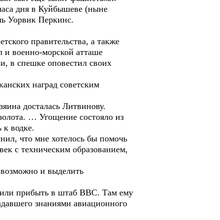
часа дня в Куйбышеве (ныне
ль Уорвик Перкинс.
тского правительства, а также
л и военно-морской атташе
и, в спешке оповестил своих
канских наград советским
зяина досталась Литвинову.
золота. … Угощение состояло из
 к водке.
нил, что мне хотелось бы помочь
век с техническим образованием,
о возможно и выделить
жили прибыть в штаб ВВС. Там ему
ладавшего знаниями авиационного