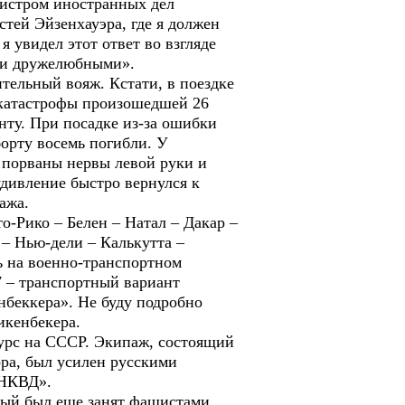
инистром иностранных дел
тей Эйзенхауэра, где я должен
я увидел этот ответ во взгляде
ыли дружелюбными».
тельный вояж. Кстати, в поездке
 катастрофы произошедшей 26
нту. При посадке из-за ошибки
борту восемь погибли. У
, порваны нервы левой руки и
удивление быстро вернулся к
ажа.
о-Рико – Белен – Натал – Дакар –
 – Нью-дели – Калькутта –
ь на военно-транспортном
7 – транспортный вариант
нбеккера». Не буду подробно
икенбекера.
 курс на СССР. Экипаж, состоящий
ора, был усилен русскими
 НКВД».
рый был еще занят фашистами.