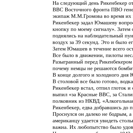
На следующий день Рикенбекер о
ВВС Восточного фронта ПВО гене
экипаж М.М.Громова во время их 
Рикенбекер задал Юмашеву вопрос
кнопку по моему сигналу». Затем 
поднялись на наблюдательный пун
воздух за 39 секунд. Это и было е
Затем Юмашев в течение всего ос
Все было в движении, пилоты нес
Разыгранный перед Рикенбекером 
почему немцы не решаются бомби
В конце долгого и холодного дня 
В столовой все было готово, водк
Рикенбекер встал, отпил глоток и
выпил «за Красные ВВС, за Сталин
полковник из НКВД. «Алкогольная 
Рикенбекер, едва добравшись до п
Проснулся он далеко не бодрым, а
американцу удается увидеть столь
важна. Их любопытство было удов