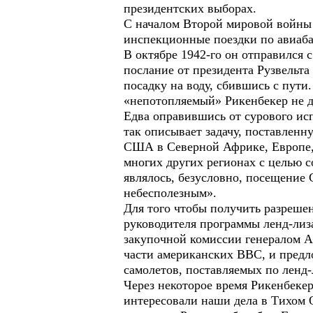
президентских выборах.
С началом Второй мировой войны
инспекционные поездки по авиаба
В октябре 1942-го он отправился
послание от президента Рузвельта
посадку на воду, сбившись с пути
«непотопляемый» Рикенбекер не да
Едва оправившись от сурового ис
так описывает задачу, поставлен
США в Северной Африке, Европе, 
многих других регионах с целью 
являлось, безусловно, посещение
небесполезным».
Для того чтобы получить разреше
руководителя программы ленд-лиза
закупочной комиссии генералом А
части американских ВВС, и предл
самолетов, поставляемых по ленд-
Через некоторое время Рикенбеке
интересовали наши дела в Тихом О