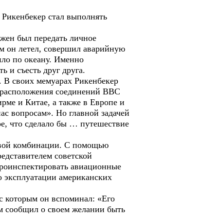
 Рикенбекер стал выполнять
лжен был передать личное
ом он летел, совершил аварийную
ило по океану. Именно
 и съесть друг друга.
. В своих мемуарах Рикенбекер
а расположения соединений ВВС
ме и Китае, а также в Европе и
ас вопросам». Но главной задачей
ое, что сделало бы … путешествие
овой комбинации. С помощью
редставителем советской
 проинспектировать авиационные
о эксплуатации американских
с которым он вспоминал: «Его
ем сообщил о своем желании быть