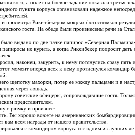
зовского, а полет на боевое задание показала третья эс
андного пункта корпуса организовали надежное непосре
требителей.
и и просмотра Рикенбекером мокрых фотоснимков результ
канского гостя. На обеде были произнесены речи за Стали
 было выдано по две пачке папирос «Северная Пальмира
 папиросы не курить, а когда Рикенбекер попросит дать е
ачек.
росил, наконец, закурить, к нему потянулись сразу пят
этот момент вперед всех к нему протиснулся командир б
ой.
 него щепотку махорки, потер ее между пальцами и в нас
щенная через лошадь.
орону советские офицеры, сопровождавшие гостя. Только
нским представителем.
ную рюмку и произнес:
мять. Вы хорошо воюете на американских бомбардировщик
ет вам всем награды от нашего правительства.
фировался с командиром корпуса и с одним из лучших ле