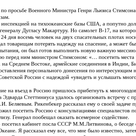
 по просьбе Военного Министра Генри Льюиса Стимсона
зам.
 с инспекцией на тихоокеанские базы США, а попутно до
 генералу Дугласу Макартуру. Но самолет B-17, на котор
. 24 дня восемь человек на двух спасательных плотах нос
л товарищам потерять надежду на спасение, а может быть
пытания, он был готов выполнить новую важную миссию
ную перед ним министром Стимсоном: «… посетить мест
на Среднем Востоке, армейские соединения в Индии, Бир
составления персонального донесения по интересующим н
 Советской России с надеждой «увидеть и услышать мног
ние на въезд в Россию пришлось прибегнуть к многоход
 Эдварда Стеттиниуса удалось организовать встречу с п
.И. Беляевым. Рикенбекер рассказал ему о своей задаче
ожил посетить Россию с консультациями специалистов п
лизу. Генерал пообещал оказать всемерное содействие.
р посетил кабинет посла СССР М.М.Литвинова, о беседе 
кеане. Я рассказал ему все, что мне было известно, зат