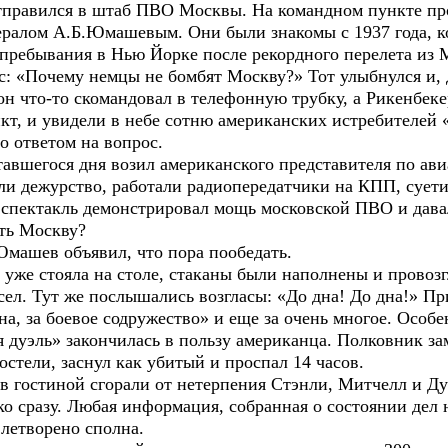
тправился в штаб ПВО Москвы. На командном пункте п
ралом А.Б.Юмашевым. Они были знакомы с 1937 года, к
пребывания в Нью Йорке после рекордного перелета из
: «Почему немцы не бомбят Москву?» Тот улыбнулся и, 
он что-то скомандовал в телефонную трубку, а Рикенбек
кт, и увидели в небе сотню американских истребителей 
го ответом на вопрос.
тавшегося дня возил американского представителя по ав
ли дежурство, работали радиопередатчики на КПП, сует
спектакль демонстрировал мощь московской ПВО и давал
ть Москву?
Юмашев объявил, что пора пообедать.
а уже стояла на столе, стаканы были наполнены и провоз
 сел. Тут же послышались возгласы: «До дна! До дна!» Пр
а, за боевое содружество» и еще за очень многое. Особе
дуэль» закончилась в пользу американца. Полковник зам
остели, заснул как убитый и проспал 14 часов.
 в гостиной сгорали от нетерпения Стэнли, Митчелл и Д
ко сразу. Любая информация, собранная о состоянии дел
летворено сполна.