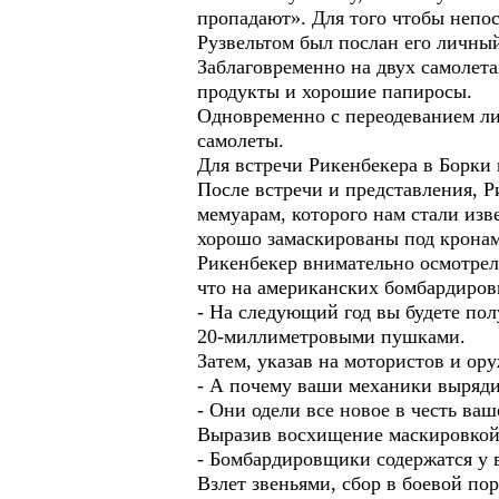
пропадают». Для того чтобы непос
Рузвельтом был послан его личны
Заблаговременно на двух самолета
продукты и хорошие папиросы.
Одновременно с переодеванием ли
самолеты.
Для встречи Рикенбекера в Борки
После встречи и представления, Р
мемуарам, которого нам стали из
хорошо замаскированы под кронами
Рикенбекер внимательно осмотрел
что на американских бомбардиров
- На следующий год вы будете п
20-миллиметровыми пушками.
Затем, указав на мотористов и ор
- А почему ваши механики вырядил
- Они одели все новое в честь ва
Выразив восхищение маскировкой 
- Бомбардировщики содержатся у в
Взлет звеньями, сбор в боевой по