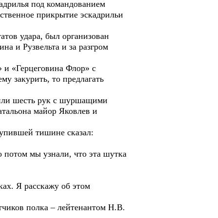
кадрилья под командованием
дственное прикрытие эскадрильи
атов удара, был организован
на и Рузвельта и за разгром
» и «Герцеговина Флор» с
му закурить, то предлагать
ь или шесть рук с шуршащими
атальона майор Яковлев и
тупившей тишине сказал:
 потом мы узнали, что эта шутка
ах. Я расскажу об этом
тчиков полка – лейтенантом Н.В.