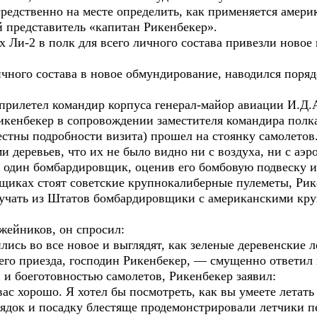
редственно на месте определить, как применяется амери
й представитель «капитан Рикенбекер».
х Ли-2 в полк для всего личного состава привезли ново
чного состава в новое обмундирование, наводился поряд
 прилетел командир корпуса генерал-майор авиации И.Д
икенбекер в сопровождении заместителя командира полка
вестны подробности визита) прошел на стоянку самолето
 деревьев, что их не было видно ни с воздуха, ни с аэр
 один бомбардировщик, оценив его бомбовую подвеску и
щиках стоят советские крупнокалиберные пулеметы, Рике
олучать из Штатов бомбардировщики с американскими кр
ужейников, он спросил:
ись во все новое и выглядят, как зеленые деревенские 
шего приезда, господин Рикенбекер, — смущенно ответил
и боеготовностью самолетов, Рикенбекер заявил:
ас хорошо. Я хотел бы посмотреть, как вы умеете летать 
рядок и посадку блестяще продемонстрировали летчики п