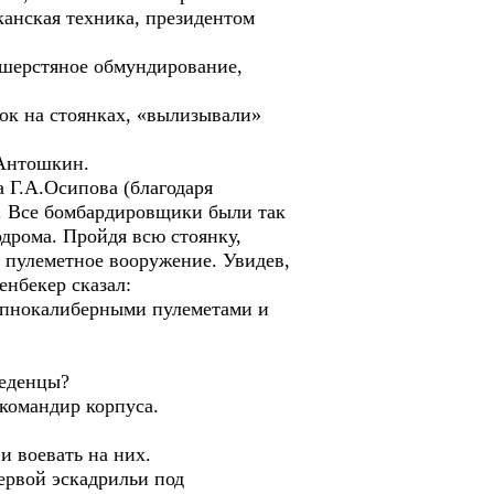
канская техника, президентом
е шерстяное обмундирование,
ок на стоянках, «вылизывали»
.Антошкин.
 Г.А.Осипова (благодаря
в. Все бомбардировщики были так
одрома. Пройдя всю стоянку,
 пулеметное вооружение. Увидев,
нбекер сказал:
упнокалиберными пулеметами и
леденцы?
 командир корпуса.
и воевать на них.
ервой эскадрильи под