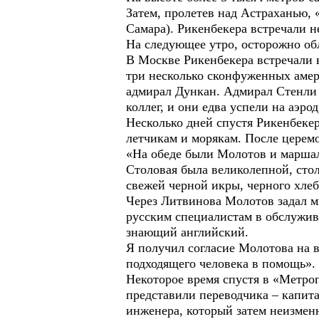
Затем, пролетев над Астраханью,
Самара). Рикенбекера встречали 
На следующее утро, осторожно об
В Москве Рикенбекера встречали 
три несколько сконфуженных амер
адмирал Дункан. Адмирал Стенли у
коллег, и они едва успели на аэро
Несколько дней спустя Рикенбеке
летчикам и морякам. После церем
«На обеде были Молотов и маршал 
Столовая была великолепной, сто
свежей черной икры, черного хлеб
Через Литвинова Молотов задал м
русским специалистам в обслужив
знающий английский.
Я получил согласие Молотова на в
подходящего человека в помощь».
Некоторое время спустя в «Метро
представили переводчика – капит
инженера, который затем неизмен