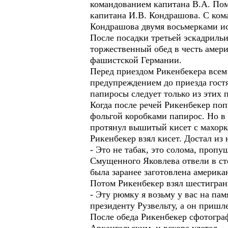
командованием капитана В.А. Пома
капитана И.В. Кондрашова. С ком
Кондрашова двумя восьмерками ис
После посадки третьей эскадриль
торжественный обед в честь амери
фашистской Германии.
Перед приездом Рикенбекера всем
предупреждением до приезда гостя
папиросы следует только из этих п
Когда после речей Рикенбекер поп
фольгой коробками папирос. Но в 
протянул вышитый кисет с махорк
Рикенбекер взял кисет. Достал из
- Это не табак, это солома, пропу
Смущенного Яковлева отвели в ст
была заранее заготовлена америка
Потом Рикенбекер взял шестигран
- Эту рюмку я возьму у вас на па
президенту Рузвельту, а он пришл
После обеда Рикенбекер сфотогра