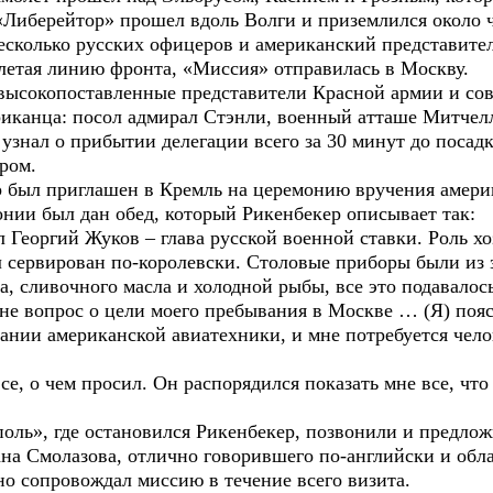
 «Либерейтор» прошел вдоль Волги и приземлился около 
несколько русских офицеров и американский представите
летая линию фронта, «Миссия» отправилась в Москву.
высокопоставленные представители Красной армии и сове
иканца: посол адмирал Стэнли, военный атташе Митчел
знал о прибытии делегации всего за 30 минут до посадк
дром.
р был приглашен в Кремль на церемонию вручения амери
онии был дан обед, который Рикенбекер описывает так:
Георгий Жуков – глава русской военной ставки. Роль хо
л сервирован по-королевски. Столовые приборы были из 
а, сливочного масла и холодной рыбы, все это подавалось
не вопрос о цели моего пребывания в Москве … (Я) пояс
ании американской авиатехники, и мне потребуется чело
се, о чем просил. Он распорядился показать мне все, чт
поль», где остановился Рикенбекер, позвонили и предло
ана Смолазова, отлично говорившего по-английски и об
но сопровождал миссию в течение всего визита.