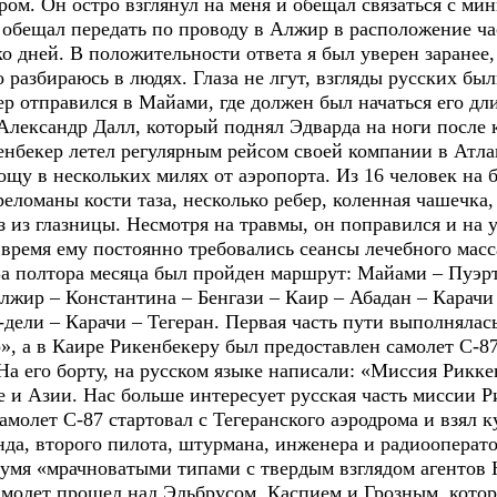
ром. Он остро взглянул на меня и обещал связаться с м
обещал передать по проводу в Алжир в расположение час
о дней. В положительности ответа я был уверен заранее, 
о разбираюсь в людях. Глаза не лгут, взгляды русских б
 отправился в Майами, где должен был начаться его дли
 Александр Далл, который поднял Эдварда на ноги после
кенбекер летел регулярным рейсом своей компании в Атла
ощу в нескольких милях от аэропорта. Из 16 человек на 
реломаны кости таза, несколько ребер, коленная чашечка
ез из глазницы. Несмотря на травмы, он поправился и на 
время ему постоянно требовались сеансы лечебного масс
За полтора месяца был пройден маршрут: Майами – Пуэрт
жир – Константина – Бенгази – Каир – Абадан – Карачи
дели – Карачи – Тегеран. Первая часть пути выполнялас
», а в Каире Рикенбекеру был предоставлен самолет С-8
а его борту, на русском языке написали: «Миссия Рикке
 и Азии. Нас больше интересует русская часть миссии Р
 самолет С-87 стартовал с Тегеранского аэродрома и взял
нда, второго пилота, штурмана, инженера и радиооперат
вумя «мрачноватыми типами с твердым взглядом агентов
самолет прошел над Эльбрусом, Каспием и Грозным, кото