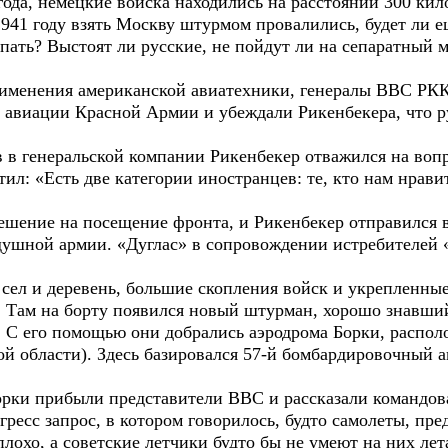
ода, немецкие войска находились на расстоянии 300 кил
941 году взять Москву штурмом провалились, будет ли е
упать? Выстоят ли русские, не пойдут ли на сепаратный
рименения американской авиатехники, генералы ВВС РК
 авиации Красной Армии и убеждали Рикенбекера, что р
в в генеральской компании Рикенбекер отважился на воп
ил: «Есть две категории иностранцев: те, кто нам нрави
ешение на посещение фронта, и Рикенбекер отправился в
душной армии. «Дуглас» в сопровождении истребителей 
сел и деревень, большие скопления войск и укрепленные
. Там на борту появился новый штурман, хорошо знавший
 С его помощью они добрались аэродрома Борки, распол
ой области). Здесь базировался 57-й бомбардировочный
орки прибыли представители ВВС и рассказали командо
ресс запрос, в котором говорилось, будто самолеты, пре
лохо, а советские летчики будто бы не умеют на них лет