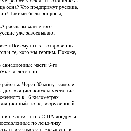
ометров от Москвы и готовились к
ще одна? Что предпримут русские,
 мир? Такими были вопросы,
КА рассказывали много
усские уже завоевывают
рос: «Почему вы так откровенны
тся и те, кого мы терпим. Похоже,
 авиационные части 6-го
«Як» вылетел по
 районы. Через 80 минут самолет
 дислокацию войск и места, где
оженного в 16 километрах
 авиационный полк, вооруженный
ванию части, что в США «недруги
доставленные по ленд-лизу
ать, и все самолеты «ржавеют и