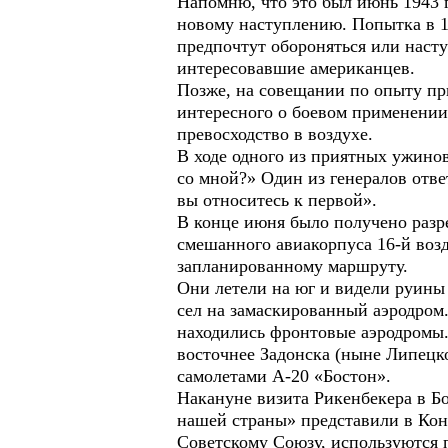
Напомню, что это был июнь 1943 г
новому наступлению. Попытка в 1
предпочтут обороняться или наст
интересовавшие американцев.
Позже, на совещании по опыту п
интересного о боевом применении
превосходство в воздухе.
В ходе одного из приятных ужино
со мной?» Один из генералов ответ
вы относитесь к первой».
В конце июня было получено разр
смешанного авиакорпуса 16-й воз
запланированному маршруту.
Они летели на юг и видели руины 
сел на замаскированный аэродром
находились фронтовые аэродромы.
восточнее Задонска (ныне Липецк
самолетами А-20 «Бостон».
Накануне визита Рикенбекера в Б
нашей страны» представили в Конг
Советскому Союзу, используются п