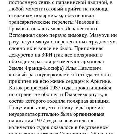
постоянную связь с папанинской льдиной, в
любой момент готовый прийти на помощь
отважным полярникам, обеспечивал
трансарктические перелеты Чкалова и
Громова, искал самолет Леваневского.
Вспоминая свою первую зимовку, Мазурук ни
разу не упомянул о перенесенных трудностях,
словно их и вовсе не было. Припоминая
дежурство на ЗФИ (так все полярники в
обиходном разговоре именуют архипелаг
Земли Франца-Иосифа) Илья Павлович
каждый раз подчеркивает, что тогда-то он и
прикипел на всю жизнь сердцем к Арктике.
Каток репрессий 1937 года, прокатившийся
по стране, не обошел и Главсевморпуть, в
состав которого входила полярная авиация.
Получилось так, что в силу ряда причин
неудовлетворительно была организована
навигация 1937 года, и значительное
количество судов оказалось в бедственном
положении на трассе Севморпути. 25 из них