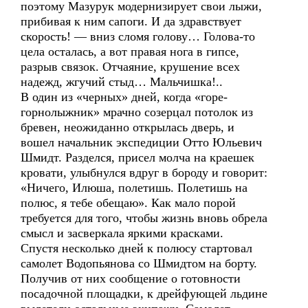
поэтому Мазурук модернизирует свои лыжи,
прибивая к ним сапоги. И да здравствует
скорость! — вниз сломя голову… Голова-то
цела осталась, а вот правая нога в гипсе,
разрыв связок. Отчаяние, крушение всех
надежд, жгучий стыд… Мальчишка!..
В один из «черных» дней, когда «горе-
горнолыжник» мрачно созерцал потолок из
бревен, неожиданно открылась дверь, и
вошел начальник экспедиции Отто Юльевич
Шмидт. Разделся, присел молча на краешек
кровати, улыбнулся вдруг в бороду и говорит:
«Ничего, Илюша, полетишь. Полетишь на
полюс, я тебе обещаю». Как мало порой
требуется для того, чтобы жизнь вновь обрела
смысл и засверкала яркими красками.
Спустя несколько дней к полюсу стартовал
самолет Водопьянова со Шмидтом на борту.
Получив от них сообщение о готовности
посадочной площадки, к дрейфующей льдине