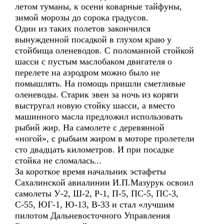
летом туманы, к осени коварные тайфуны,
зимой морозы до сорока градусов.
Один из таких полетов закончился
вынужденной посадкой в глухом краю у
стойбища оленеводов. С поломанной стойкой
шасси с пустым маслобаком двигателя о
перелете на аэродром можно было не
помышлять. На помощь пришли сметливые
оленеводы. Старик эвен за ночь из коряги
выстругал новую стойку шасси, а вместо
машинного масла предложил использовать
рыбий жир. На самолете с деревянной
«ногой», с рыбьим жиром в моторе пролетели
сто двадцать километров. И при посадке
стойка не сломалась...
За короткое время начальник эстафеты
Сахалинской авиалинии И.П.Мазурук освоил
самолеты У-2, Ш-2, Р-1, П-5, ПС-5, ПС-3,
С-55, ЮГ-1, Ю-13, В-33 и стал «лучшим
пилотом Дальневосточного Управления