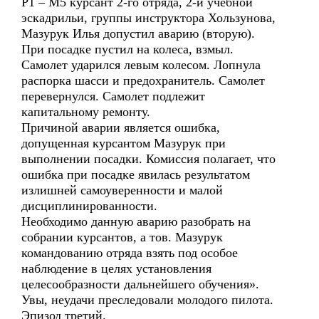
Р1 – М5 курсант 2-го отряда, 2-й учебной
эскадрильи, группы инструктора Хользунова,
Мазурук Илья допустил аварию (вторую).
При посадке пустил на колеса, взмыл.
Самолет ударился левым колесом. Лопнула
распорка шасси и предохранитель. Самолет
перевернулся. Самолет подлежит
капитальному ремонту.
Причиной аварии является ошибка,
допущенная курсантом Мазурук при
выполнении посадки. Комиссия полагает, что
ошибка при посадке явилась результатом
излишней самоуверенности и малой
дисциплинированности.
Необходимо данную аварию разобрать на
собрании курсантов, а тов. Мазурук
командованию отряда взять под особое
наблюдение в целях установления
целесообразности дальнейшего обучения».
Увы, неудачи преследовали молодого пилота.
Эпизод третий.