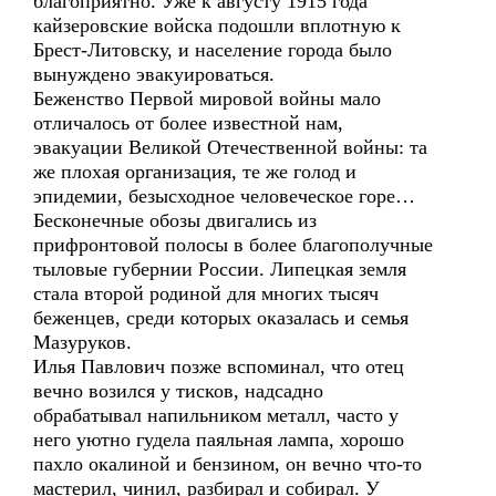
благоприятно. Уже к августу 1915 года
кайзеровские войска подошли вплотную к
Брест-Литовску, и население города было
вынуждено эвакуироваться.
Беженство Первой мировой войны мало
отличалось от более известной нам,
эвакуации Великой Отечественной войны: та
же плохая организация, те же голод и
эпидемии, безысходное человеческое горе…
Бесконечные обозы двигались из
прифронтовой полосы в более благополучные
тыловые губернии России. Липецкая земля
стала второй родиной для многих тысяч
беженцев, среди которых оказалась и семья
Мазуруков.
Илья Павлович позже вспоминал, что отец
вечно возился у тисков, надсадно
обрабатывал напильником металл, часто у
него уютно гудела паяльная лампа, хорошо
пахло окалиной и бензином, он вечно что-то
мастерил, чинил, разбирал и собирал. У