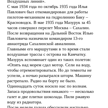
Воздушных линий».
С мая 1934 года по октябрь 1935 года Илья
Павлович был откомандирован для работы
пилотом-механиком на гидролинию Баку –
Красноводск. В мае 1935 года Мазурук за 45
часов совершил перелет Москва – Сахалин.
После возвращения на Дальний Восток Илью
Павловича назначили командиром 13-го
авиаотряда Сахалинской авиалинии.
Главными его маршрутами в то время стали
воздушные трассы с острова на Камчатку.
Мазурук вспоминает один из таких полетов:
«Опять над морем сдал мотор. Сели на воду,
чтобы отремонтироваться. Но до темноты не
успели, а ночью разыгрался шторм. Машину
растрепало. Радио на борту не было.
Одиннадцать суток носило нас по волнам.
Запаса продовольствия никакого — несколько
галет и две плитки шоколада. Пили ржавую
воду из радиатора.
После недели голода обессилели настолько,