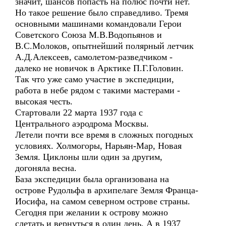
значит, шансов попасть на полюс почти нет.
Но такое решение было справедливо. Тремя
основными машинами командовали Герои
Советского Союза М.В.Водопьянов и
В.С.Молоков, опытнейший полярный летчик
А.Д.Алексеев, самолетом-разведчиком -
далеко не новичок в Арктике П.Г.Головин.
Так что уже само участие в экспедиции,
работа в небе рядом с такими мастерами -
высокая честь.
Стартовали 22 марта 1937 года с
Центрального аэродрома Москвы.
Летели почти все время в сложных погодных
условиях. Холмогоры, Нарьян-Мар, Новая
Земля. Циклоны шли один за другим,
догоняла весна.
База экспедиции была организована на
острове Рудольфа в архипелаге Земля Франца-
Иосифа, на самом северном острове страны.
Сегодня при желании к острову можно
слетать и вернуться в один день. А в 1937