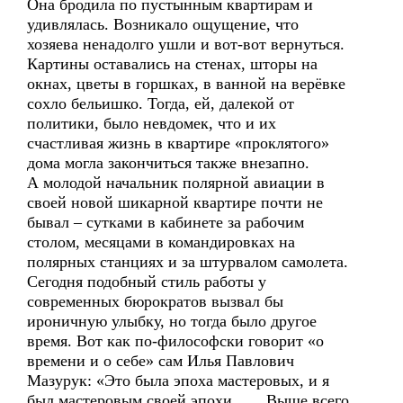
Она бродила по пустынным квартирам и
удивлялась. Возникало ощущение, что
хозяева ненадолго ушли и вот-вот вернуться.
Картины оставались на стенах, шторы на
окнах, цветы в горшках, в ванной на верёвке
сохло бельишко. Тогда, ей, далекой от
политики, было невдомек, что и их
счастливая жизнь в квартире «проклятого»
дома могла закончиться также внезапно.
А молодой начальник полярной авиации в
своей новой шикарной квартире почти не
бывал – сутками в кабинете за рабочим
столом, месяцами в командировках на
полярных станциях и за штурвалом самолета.
Сегодня подобный стиль работы у
современных бюрократов вызвал бы
ироничную улыбку, но тогда было другое
время. Вот как по-философски говорит «о
времени и о себе» сам Илья Павлович
Мазурук: «Это была эпоха мастеровых, и я
был мастеровым своей эпохи, …. Выше всего