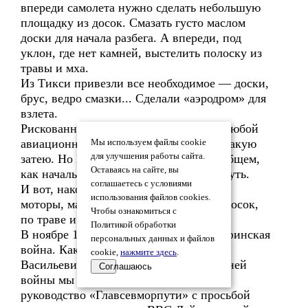
впереди самолета нужно сделать небольшую
площадку из досок. Смазать густо маслом
доски для начала разбега. А впереди, под
уклон, где нет камней, выстелить полоску из
травы и мха.
Из Тикси привезли все необходимое — доски,
брус, ведро смазки... Сделали «аэродром» для
взлета.
Рискованный взлет, почти авантюра. Любой
авиационный начальник запретил бы такую
Мы используем файлы cookie
для улучшения работы сайта.
затею. Но Мазурук сам начальник. В общем,
Оставаясь на сайте, вы
как начальник он разрешил себе рискнуть.
соглашаетесь с условиями
И вот, наконец, бортмеханик запустил
использования файлов cookies.
моторы, машина скользнула по маслу досок,
Чтобы ознакомиться с
по траве и повисла в воздухе...
Политикой обработки
В ноябре 1939 года началась советско-финская
персональных данных и файлов
война. Как вспоминал позже Михаил
cookie,
нажмите здесь
.
Васильевич Водопьянов: «..с первых дней
Соглашаюсь
войны мы начали бомбардировать
руководство «Главсевморпути» с просьбой