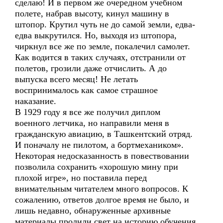
сделаю! И в первом же очередном учебном
полете, набрав высоту, кинул машину в
штопор. Крутил чуть не до самой земли, едва-
едва выкрутился. Но, выходя из штопора,
чиркнул все же по земле, покалечил самолет.
Как водится в таких случаях, отстранили от
полетов, грозили даже отчислить. А до
выпуска всего месяц! Не летать
воспринималось как самое страшное
наказание.
В 1929 году я все же получил диплом
военного летчика, но направили меня в
гражданскую авиацию, в Ташкентский отряд.
И поначалу не пилотом, а бортмехаником».
Некоторая недосказанность в повествовании
позволила сохранить «хорошую мину при
плохой игре», но поставила перед
внимательным читателем много вопросов. К
сожалению, ответов долгое время не было, и
лишь недавно, обнаруженные архивные
материалы пролили свет на историю обучения