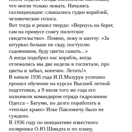
что могли только лежать. Начались
галлюцинации: слышались гудки кораблей,
человеческие голоса.
Вот тогда и решил твердо: «Вернусь на берег,
сам на примусе сожгу пилотское
свидетельство». Помню, лежу и шепчу: «За
штурвал больше не сяду, поступлю
садовником, буду цветы сажать...»
А когда подобрал нас корабль, когда
отлежались мы две недели в госпитале, про
цветы и забыл, конечно. Летать!»
В начале 1936 года И.П.Мазурук успешно
прошел обучение на курсах Высшей летной
подготовки, а 9 июля того же года его
назначили командиром отряда гидролинии
Одесса – Батуми, но долго поработать в
«теплых краях» Илье Павловичу было не
суждено.
В 1936 году по инициативе известного
полярника О.Ю.Шмидта и по плану,