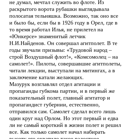
не думал, мечтал служить во флоте. Из
раскрытого ворота рубашки выглядывала
полосатая тельняшка. Возможно, так оно все
и было бы, если бы в 1926 году в Орел, где в
то время работал Илья, не прилетел на
«Юнкерсе» знаменитый летчик
Н.И.Найденов. Он совершал агитполет. В те
годы звучали призывы: «Трудовой народ –
строй Воздушный флот!», «Комсомолец – на
самолет!». Пилоты, совершавшие агитполеты,
читали лекции, выступали на митингах, а в
заключение катали желающих.
Мазурук возглавлял отдел агитации и
пропаганды губкома партии, и в первый же
показательный полет, главный агитатор и
пропагандист губернии, естественно,
отправился сам. Самолет сделал всего лишь
один круг над Орлом. Но этот первый и едва
ли не самый короткий в жизни полет и решил
все. Как только самолет начал набирать
высоту его охватило такое радостное