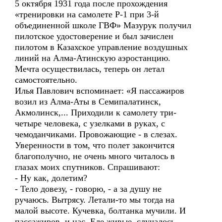
5 октября 1931 года после прохождения
«тренировки на самолете Р-1 при 3-й
объединенной школе ГВФ» Мазурук получил
пилотское удостоверение и был зачислен
пилотом в Казахское управление воздушных
линий на Алма-Атинскую аэростанцию.
Мечта осуществилась, теперь он летал
самостоятельно.
Илья Павлович вспоминает: «Я пассажиров
возил из Алма-Аты в Семипалатинск,
Акмолинск,... Приходили к самолету три-
четыре человека, с узелками в руках, с
чемоданчиками. Провожающие - в слезах.
Уверенности в том, что полет закончится
благополучно, не очень много читалось в
глазах моих спутников. Спрашивают:
- Ну как, долетим?
- Тело довезу, - говорю, - а за душу не
ручаюсь. Вытрясу. Летали-то мы тогда на
малой высоте. Кучевка, болтанка мучили. И
пассажиров, и нас. Еле живые, случалось,