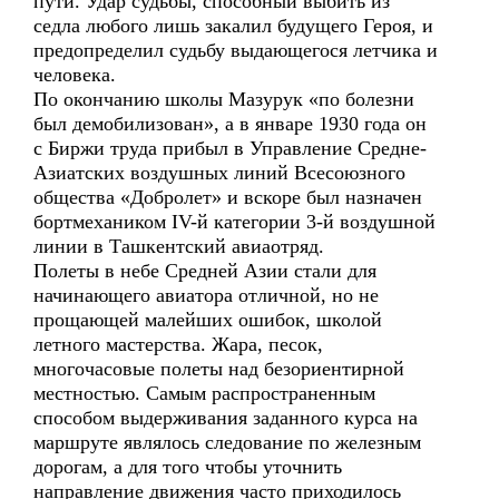
пути. Удар судьбы, способный выбить из
седла любого лишь закалил будущего Героя, и
предопределил судьбу выдающегося летчика и
человека.
По окончанию школы Мазурук «по болезни
был демобилизован», а в январе 1930 года он
с Биржи труда прибыл в Управление Средне-
Азиатских воздушных линий Всесоюзного
общества «Добролет» и вскоре был назначен
бортмехаником IV-й категории 3-й воздушной
линии в Ташкентский авиаотряд.
Полеты в небе Средней Азии стали для
начинающего авиатора отличной, но не
прощающей малейших ошибок, школой
летного мастерства. Жара, песок,
многочасовые полеты над безориентирной
местностью. Самым распространенным
способом выдерживания заданного курса на
маршруте являлось следование по железным
дорогам, а для того чтобы уточнить
направление движения часто приходилось